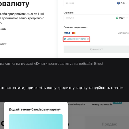
а картка на вкладці «Купити криптовалюту» на вебсайті Bitget
те витратити, привʼяжіть вашу кредитну картку та здійсніть платіж.