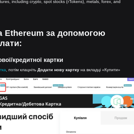
atures, including crypto, spot stocks (rTokens), metals, forex, and
на Ethereum за допомогою
лати:
вої/кредитної картки
тка
, потім клацніть
Додати нову картку
на вкладці «Купити»