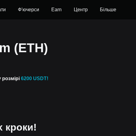
ати
Ф'ючерси
Earn
Центр
Більше
um (ETH)
у розмірі
6200 USDT!
х кроки!