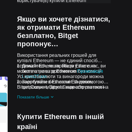
користувачі(в) купили Ethereum
Якщо ви хочете дізнатися,
як отримати Ethereum
безплатно, Bitget
пропонує…
Використання реальних грошей для
купівлі Ethereum — не єдиний спосіб
отримати Ethereum. Якщо у вас є час, ви
Дізнайтеся, як заробити Ethereum
можете отримати Ethereum без комісій.
безплатно за допомогою
Промоакція
Усі криптовалюти та винагороди можна
Learn2Earn
конвертувати в Ethereum за допомогою
Заробляйте безплатні Ethereum,
Bitget Convert, Bitget Swap або спотової
запрошуючи друзів зареєструватися на
торгівлі.
Bitget
Промоакція Assist2Earn
Показати більше
Отримуйте безплатні Ethereum у вигляді
аірдропів, приєднавшись до
Актуальні
челенджі та промоакції
Купити Ethereum в іншій
країні