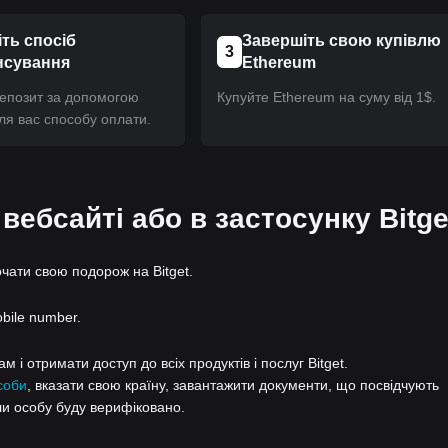
ть спосіб
Завершіть свою купівлю
3
нсування
Ethereum
депозит за допомогою
Купуйте Ethereum на суму від 1$.
ля вас способу оплати.
 вебсайті або в застосунку Bitge
очати свою подорож на Bitget.
obile number.
 і отримати доступ до всіх продуктів і послуг Bitget.
соби
, вказати свою країну, завантажити документи, що посвідчують
ли особу буду верифіковано.