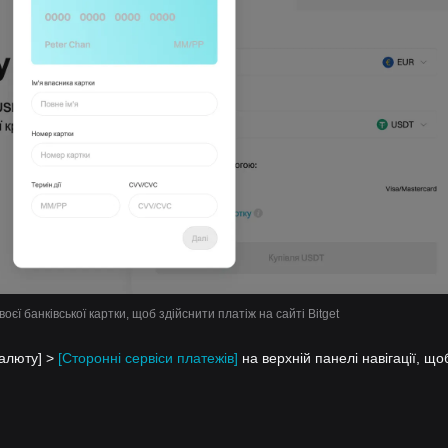
воєї банківської картки, щоб здійснити платіж на сайті Bitget
валюту] >
[Сторонні сервіси платежів]
на верхній панелі навігації, що