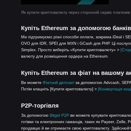
Як купити криптовалюту через сторонній сервіс платежів
Купіть Ethereum за допомогою банків
Ми підтримуємо різні способи оплати, зокрема iDeal і S
OVO для IDR, SPEI для MXN і GCash для PHP. Ці послуги
Simplex. Просто виберіть «Купити криптовалюту» >
[Стор
валюту для розміщення ордера на Ethereum.
Купіть Ethereum за фіат на вашому ак
Ви можете
Фіатний депозит
за допомогою Advcash, SEPA,
Потім клацніть [Купити криптовалюту] >
[Конвертація кош
P2P-торгівля
За допомогою
Bitget P2P
ви можете купувати криптовалют
готівки та електронних гаманців, таких як Payeer, Zelle, 
продавцю й ви отримаєте свою криптовалюту. Здійснюйте