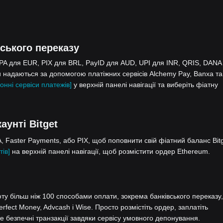
ського переказу
EPA для EUR, PIX для BRL, PayID для AUD, UPI для INR, QRIS, DANA
 надаються за допомогою платіжних сервісів Alchemy Pay, Banxa та
онні сервіси платежів]
у верхній панелі навігації та виберіть фіатну
аунті Bitget
 Faster Payments, або PIX, щоб поповнити свій фіатний баланс Bitg
тів]
на верхній панелі навігації, щоб розмістити ордер Ethereum.
у більш ніж 100 способами оплати, зокрема банківського переказу,
Perfect Money, Advcash і Wise. Просто розмістіть ордер, заплатіть
 безпечні транзакції завдяки сервісу умовного депонування.