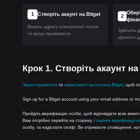
Обері
1
Створіть акаунт на Bitget
2
фіна
Вкажіть адресу електронної пошти
Здійсніть 
та місце проживання.
зручного д
Крок 1. Створіть акаунт на
Зареєструватися
та
завантажте застосунок Bitget
, щоб п
Sign up for a Bitget account using your email address or m
Пройдіть верифікацію особи, щоб відповідати всім вимогам
Вам потрібно перейти на сторінку
сторінка верифікації о
особу, та надіслати селфі. Ви отримаєте сповіщення, ко