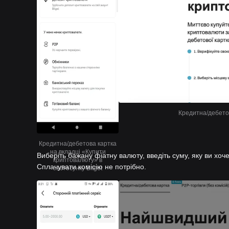
Кредитна/дебетов
Кредитна/дебетова картка
на вкладці «Купити
Виберіть бажану фіатну валюту, введіть суму, яку ви хоче
криптовалюту» в
Сплачувати комісію не потрібно.
застосунку Bitget