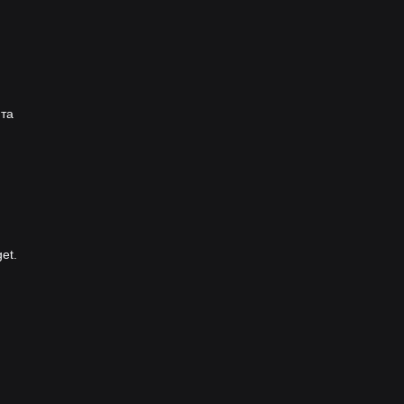
 та
et.