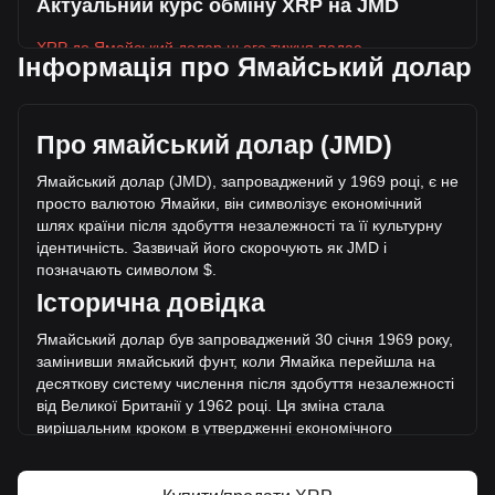
Актуальний курс обміну XRP на JMD
XRP до Ямайський долар цього тижня падає.
Інформація про Ямайський долар
Поточна ринкова ціна XRP становить $163.14 за XRP, а
загальна ринкова капіталізація становить
$10,201,481,914,885.47 JMD , розрахована на основі
Про ямайський долар (JMD)
циркулюючої пропозиції у розмірі 62,533,270,000 XRP. За
останні 24 години обсяг торгівлі XRP впав на +25.49%
Ямайський долар (JMD), запроваджений у 1969 році, є не
($53,968,664,891.94 JMD). Минулого торгового дня обсяг
просто валютою Ямайки, він символізує економічний
торгівлі XRP склав $211,706,580,412.61.
шлях країни після здобуття незалежності та її культурну
ідентичність. Зазвичай його скорочують як JMD і
позначають символом $.
Більше інформації про XRP на Bitget
Історична довідка
Ціна XRP
Ямайсь
кий долар був запроваджений 30 січня 1969 року,
Прогноз ціни XRP
замінивши ямайський фунт, коли Ямайка перейшла на
Що таке XRP (XRP)
десяткову систему числення після здобуття незалежності
Калькулятор прибутку XRP
від Великої Британії у 1962 році. Ця зміна стала
вирішальним кроком в утвердженні економічного
суверені
тету Ямайки та відходу від її колоніального
минулого.