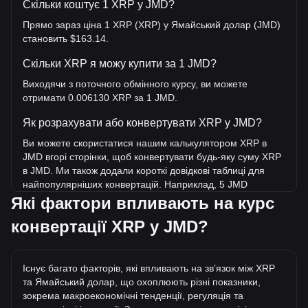
Скільки коштує 1 XRP у JMD?
Прямо зараз ціна 1 XRP (XRP) у Ямайський долар (JMD)
становить $163.14.
Скільки XRP я можу купити за 1 JMD?
Виходячи з поточного обмінного курсу, ви можете
отримати 0.006130 XRP за 1 JMD.
Як розрахувати або конвертувати XRP у JMD?
Ви можете скористатися нашим калькулятором XRP в
JMD вгорі сторінки, щоб конвертувати будь-яку суму XRP
в JMD. Ми також додали короткі довідкові таблиці для
найпопулярніших конвертацій. Наприклад, 5 JMD
еквівалентні 0.03065 XRP, а 5 XRP коштуватимуть близько
Які фактори впливають на курс
815.68JMD.
конвертації XRP у JMD?
Яка найвища ціна XRP/JMD в історії?
Найвища ціна 1 XRP у JMD за весь час становить
Існує багато факторів, які впливають на звʼязок між XRP
$610.06. Ще невідомо, чи перевищить вартість 1 XRP у
та Ямайський долар, що охоплюють різні показники,
JMD поточний історичний максимум.
зокрема макроекономічні тенденції, регуляція та