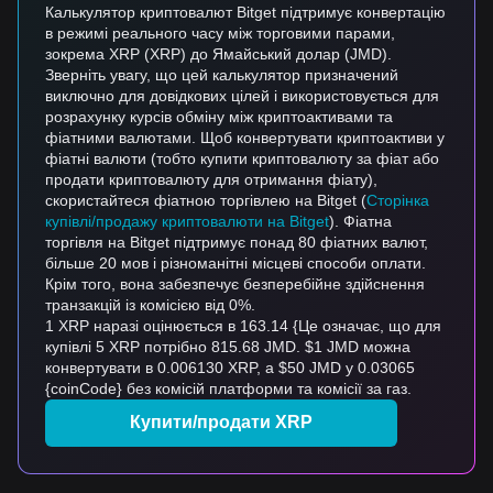
Калькулятор криптовалют Bitget підтримує конвертацію
в режимі реального часу між торговими парами,
зокрема XRP (XRP) до Ямайський долар (JMD).
Зверніть увагу, що цей калькулятор призначений
виключно для довідкових цілей і використовується для
розрахунку курсів обміну між криптоактивами та
фіатними валютами. Щоб конвертувати криптоактиви у
фіатні валюти (тобто купити криптовалюту за фіат або
продати криптовалюту для отримання фіату),
скористайтеся фіатною торгівлею на Bitget (
Сторінка
купівлі/продажу криптовалюти на Bitget
). Фіатна
торгівля на Bitget підтримує понад 80 фіатних валют,
більше 20 мов і різноманітні місцеві способи оплати.
Крім того, вона забезпечує безперебійне здійснення
транзакцій із комісією від 0%.
1 XRP наразі оцінюється в 163.14 {Це означає, що для
купівлі 5 XRP потрібно 815.68 JMD. $1 JMD можна
конвертувати в 0.006130 XRP, а $50 JMD у 0.03065
{coinCode} без комісій платформи та комісії за газ.
Купити/продати XRP