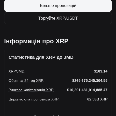
Більше пропозицій
Торгуйте XRP/USDT
Інформація про XRP
Статистика для XRP до JMD
XRP
/
JMD
:
$163.14
Обсяг за 24 год XRP
:
$265,675,245,304.55
Ринкова капіталізація XRP
:
$10,201,481,914,885.47
Циркулююча пропозиція XRP
:
62.53B
XRP