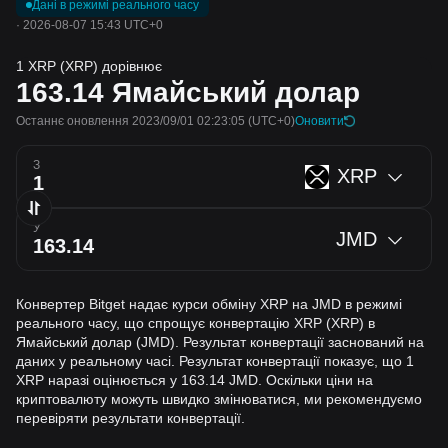
Дані в режимі реального часу
·
2026-08-07 15:43 UTC+0
1 XRP (XRP) дорівнює
163.14
Ямайський долар
Останнє оновлення 2023/09/01 02:23:05
(UTC+0)
Оновити
З
XRP
У
JMD
Конвертер Bitget надає курси обміну XRP на JMD в режимі
реального часу, що спрощує конвертацію XRP (XRP) в
Ямайський долар (JMD). Результат конвертації заснований на
даних у реальному часі. Результат конвертації показує, що 1
XRP наразі оцінюється у 163.14 JMD. Оскільки ціни на
криптовалюту можуть швидко змінюватися, ми рекомендуємо
перевіряти результати конвертації.