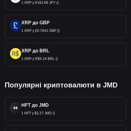
1 XRP у ¥162.68 JPY ()
XRP до GBP
1 XRP у £0.7641 GBP ()
XRP до BRL
1 XRP у R$5.24 BRL ()
Популярні криптовалюти в JMD
HFT до JMD
1 HFT у $2.27 JMD ()