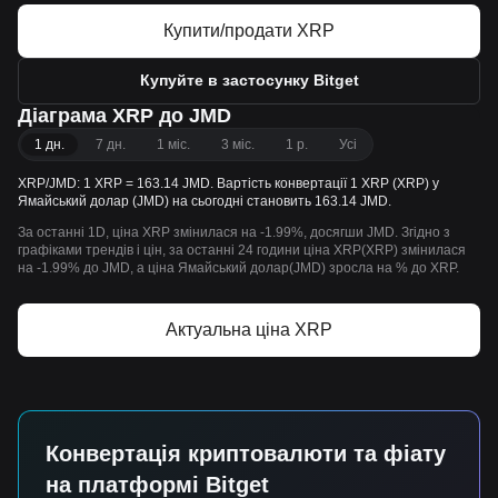
Купити/продати XRP
Купуйте в застосунку Bitget
Діаграма XRP до JMD
1 дн.
7 дн.
1 міс.
3 міс.
1 р.
Усі
XRP/JMD: 1 XRP = 163.14 JMD. Вартість конвертації 1 XRP (XRP) у
Ямайський долар (JMD) на сьогодні становить 163.14 JMD.
За останні 1D, ціна XRP змінилася на -1.99%, досягши JMD. Згідно з
графіками трендів і цін, за останні 24 години ціна XRP(XRP) змінилася
на -1.99% до JMD, а ціна Ямайський долар(JMD) зросла на % до XRP.
Актуальна ціна XRP
Конвертація криптовалюти та фіату
на платформі Bitget