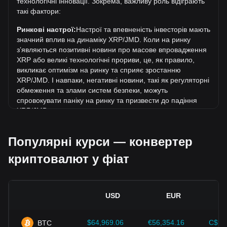
Яка динаміка цін у JMD?
технологічні інновації. Зокрема, важливу роль відіграють
такі фактори:
За останні 7 днів обмінний курс XRP (XRP) знизився на
3.16%. За останній місяць обмінний курс XRP (XRP)
Ринкові настрої:
Настрої та впевненість інвесторів мають
знизився на 4.15% щодо наступної валюти: Ямайський
значний вплив на динаміку XRP/JMD. Коли на ринку
долар (JMD).
зʼявляються позитивні новини про масове впровадження
XRP або великі технологічні прориви, це, як правило,
викликає оптимізм на ринку та сприяє зростанню
XRP/JMD. І навпаки, негативні новини, такі як регуляторні
обмеження та злами систем безпеки, можуть
спровокувати паніку на ринку та призвести до падіння
XRP/JMD.
Регуляторне середовище:
Державна політика та
Популярні курси — конвертер
регуляція, що стосуються криптовалют, мають
безпосередній вплив на їх масове впровадження, що, в
криптовалют у фіат
свою чергу, визначає їхню вартість відносно традиційних
валют, таких як долар США. Чітка та сприятлива
регуляція може підвищити довіру інвесторів до
криптовалют і сприяти зростанню їхньої вартості. І
USD
EUR
навпаки, незрозуміла або надто сувора регуляторна
політика може перешкоджати розвитку криптовалют і
спричинити падіння їхньої вартості.
$64,969.06
€56,354.16
C$90
BTC