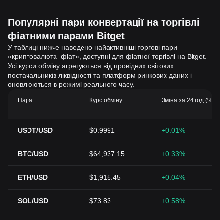
Популярні пари конвертації на торгівлі
фіатними парами Bitget
У таблиці нижче наведено найактивніші торгові пари
«криптовалюта–фіат», доступні для фіатної торгівлі на Bitget.
Усі курси обміну агрегуються від провідних світових
постачальників ліквідності та платформ ринкових даних і
оновлюються в режимі реального часу.
Пара
Курс обміну
Зміна за 24 год (%)
USDT/USD
$0.9991
+0.01%
BTC/USD
$64,937.15
+0.33%
ETH/USD
$1,915.45
+0.04%
SOL/USD
$73.83
+0.58%