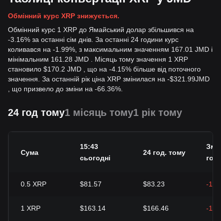
Обмінний курс XRP знижується.
Обмінний курс 1 XRP до Ямайський долар збільшився на
-3.16% за останні сім днів. За останні 24 години курс
коливався на -1.99%, з максимальним значенням 167.01 JMD і
мінімальним 161.28 JMD . Місяць тому значення 1 XRP
становило $170.2 JMD , що на -4.15% більше від поточного
значення. За останній рік ціна XRP змінилася на
-
$
321.99
JMD
, що призвело до зміни на -66.36%.
24 год тому
1 місяць тому
1 рік тому
15:43
Змін
Сума
24 год. тому
сьогодні
год.
0.5
XRP
$81.57
$83.23
-1.9
1
XRP
$163.14
$166.46
-1.9