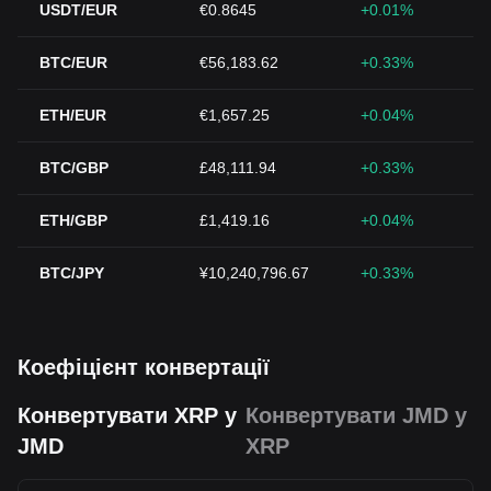
USDT/EUR
€0.8645
+0.01%
BTC/EUR
€56,183.62
+0.33%
ETH/EUR
€1,657.25
+0.04%
BTC/GBP
£48,111.94
+0.33%
ETH/GBP
£1,419.16
+0.04%
BTC/JPY
¥10,240,796.67
+0.33%
Коефіцієнт конвертації
Конвертувати XRP у
Конвертувати JMD у
JMD
XRP