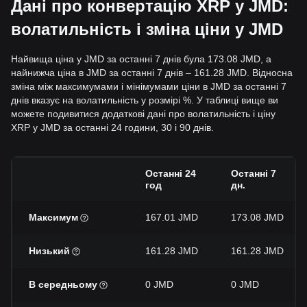
Дані про конвертацію XRP у JMD:
волатильність і зміна ціни у JMD
Найвища ціна у JMD за останні 7 днів була 173.08 JMD, а
найнижча ціна в JMD за останні 7 днів – 161.28 JMD. Відносна
зміна між максимумами і мінімумами ціни в JMD за останні 7
днів вказує на волатильність у розмірі %. У таблиці вище ви
можете подивитися додаткові дані про волатильність і ціну
XRP у JMD за останні 24 години, 30 і 90 днів.
Останні 24
Останні 7
год
дн.
Максимум
167.01 JMD
173.08 JMD
Низький
161.28 JMD
161.28 JMD
В середньому
0 JMD
0 JMD