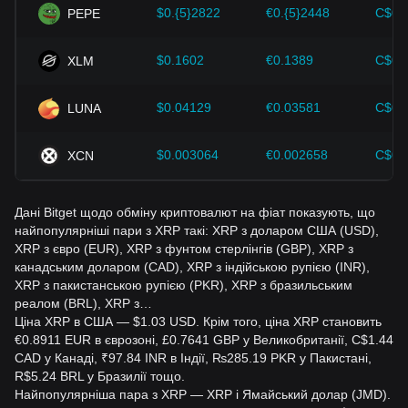
$0.{5}2822
€0.{5}2448
C$0.
PEPE
$0.1602
€0.1389
C$0.
XLM
$0.04129
€0.03581
C$0.
LUNA
$0.003064
€0.002658
C$0.
XCN
Дані Bitget щодо обміну криптовалют на фіат показують, що
найпопулярніші пари з XRP такі: XRP з доларом США (USD),
XRP з євро (EUR), XRP з фунтом стерлінгів (GBP), XRP з
канадським доларом (CAD), XRP з індійською рупією (INR),
XRP з пакистанською рупією (PKR), XRP з бразильським
реалом (BRL), XRP з…
Ціна XRP в США — $1.03 USD. Крім того, ціна XRP становить
€0.8911 EUR в єврозоні, £0.7641 GBP у Великобританії, C$1.44
CAD у Канаді, ₹97.84 INR в Індії, ₨285.19 PKR у Пакистані,
R$5.24 BRL у Бразилії тощо.
Найпопулярніша пара з XRP — XRP і Ямайський долар (JMD).