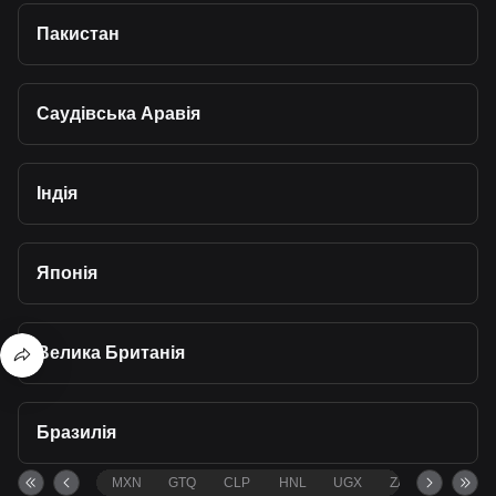
Пакистан
Саудівська Аравія
Індія
Японія
Велика Британія
Бразилія
MXN
GTQ
CLP
HNL
UGX
ZAR
TND