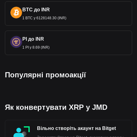
BTC до INR
Дані сервісу обміну криптовалюти на фіату валюту
на Bitget показують, що найпопулярнішою парою
1 BTC у 6128148.30 (INR)
XRP є XRP доJMD, а код валюти XRP — XRP.
Використовуйте наш криптовалютний калькулятор
прямо зараз, щоб дізнатися, скільки криптовалют
можна обміняти на JMD.
PI до INR
1 PI у 8.69 (INR)
Популярні промоакції
Як конвертувати XRP у JMD
Вільно створіть акаунт на Bitget