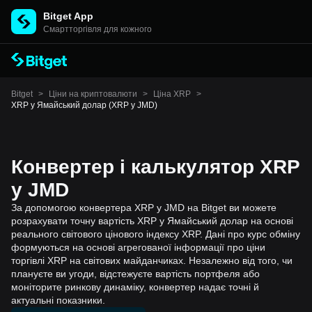
Bitget App
Cмартторгівля для кожного
Bitget
>
Ціни на криптовалюти
>
Ціна XRP
>
XRP у Ямайський долар (XRP у JMD)
Конвертер і калькулятор XRP
у JMD
За допомогою конвертера XRP у JMD на Bitget ви можете
розрахувати точну вартість XRP у Ямайський долар на основі
реального світового цінового індексу XRP. Дані про курс обміну
формуються на основі агрегованої інформації про ціни
торгівлі XRP на світових майданчиках. Незалежно від того, чи
плануєте ви угоди, відстежуєте вартість портфеля або
моніторите ринкову динаміку, конвертер надає точні й
актуальні показники.