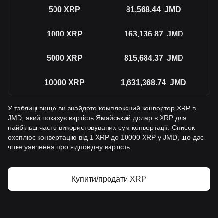
500
XRP
81,568.44
JMD
1000
XRP
163,136.87
JMD
5000
XRP
815,684.37
JMD
10000
XRP
1,631,368.74
JMD
У таблиці вище ви знайдете комплексний конвертер XRP в
JMD, який показує вартість Ямайський долар в XRP для
найбільш часто використовуваних сум конвертації. Список
охоплює конвертацію від 1 XRP до 10000 XRP у JMD, що дає
чітке уявлення про відповідну вартість.
Купити/продати XRP