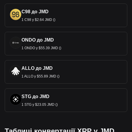
C98 до JMD
1 C98 у $2.64 JMD ()
ONDO до JMD
1 ONDO у $55.39 JMD ()
ALLO до JMD
1 ALLO у $55.89 JMD ()
STG до JMD
1 STG у $23.05 JMD ()
Таблиці конвертації XRP у JMD