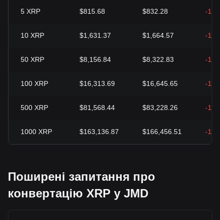
5
XRP
$815.68
$832.28
-1.9
10
XRP
$1,631.37
$1,664.57
-1.9
50
XRP
$8,156.84
$8,322.83
-1.9
100
XRP
$16,313.69
$16,645.65
-1.9
500
XRP
$81,568.44
$83,228.26
-1.9
1000
XRP
$163,136.87
$166,456.51
-1.9
Поширені запитання про
конвертацію XRP у JMD