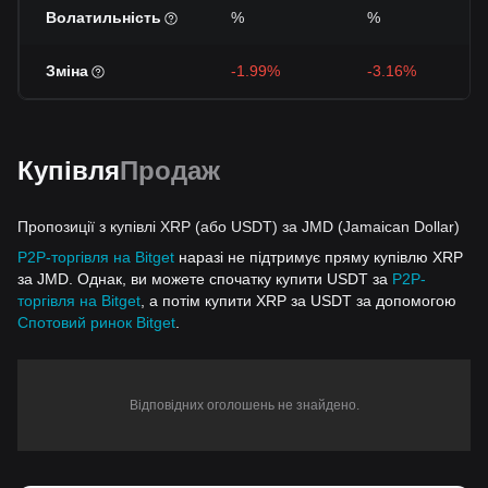
Волатильність
%
%
Зміна
-1.99%
-3.16%
Купівля
Продаж
Пропозиції з купівлі XRP (або USDT) за JMD (Jamaican Dollar)
P2P-торгівля на Bitget
наразі не підтримує пряму купівлю XRP
за JMD. Однак, ви можете спочатку купити USDT за
P2P-
торгівля на Bitget
, а потім купити XRP за USDT за допомогою
Спотовий ринок Bitget
.
Відповідних оголошень не знайдено.