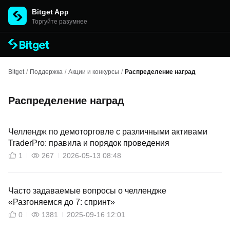
Bitget App
Торгуйте разумнее
Bitget
/
Поддержка
/
Акции и конкурсы
/
Распределение наград
Распределение наград
Челлендж по демоторговле с различными активами
TraderPro: правила и порядок проведения
1
267
2026-05-13 08:48
Часто задаваемые вопросы о челлендже
«Разгоняемся до 7: спринт»
0
1381
2025-09-16 12:01