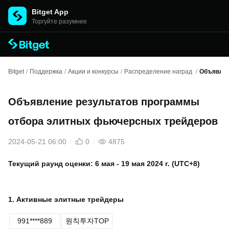
Bitget App
Торгуйте разумнее
Bitget
/
Поддержка
/
Акции и конкурсы
/
Распределение наград
/
Объявлен
Объявление результатов программы
отбора элитных фьючерсных трейдеров
2024-05-21 06:00
0
4875
Текущий раунд оценки: 6 мая - 19 мая 2024 г. (UTC+8)
1. Активные элитные трейдеры
991****889
원칙투자TOP