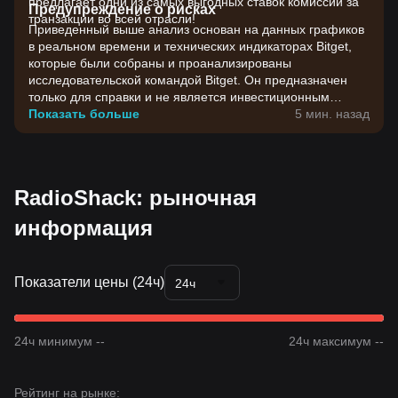
предлагает одни из самых выгодных ставок комиссий за
Предупреждение о рисках
транзакции во всей отрасли!
Приведенный выше анализ основан на данных графиков
в реальном времени и технических индикаторах Bitget,
которые были собраны и проанализированы
исследовательской командой Bitget. Он предназначен
только для справки и не является инвестиционным
советом. Цены на криптовалюты отличаются высокой
Показать больше
5 мин. назад
волатильностью. Принимайте инвестиционные решения
с учетом своей собственной готовности к риску.
RadioShack: рыночная
информация
Показатели цены (24ч)
24ч
24ч минимум --
24ч максимум --
Рейтинг на рынке: