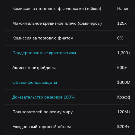
непрерывного роста и развития рынка блокчейна и
Комиссия за торговлю фьючерсами (тейкер)
Начиная
криптовалют. Он символизирует уникальное использование
блокчейн технологий крупной розничной компанией,
стремящейся улучшить свои бизнес-процессы.
Максимальное кредитное плечо (фьючерсы)
125x
Заключение
В целом, RadioShack маркер представляет собой уникальную
Комиссия за торговлю фиатом
0%
возможность для инвесторов, желающих диверсифицировать
свой портфель и включить в него альтернативные активы. Эта
монета является не только ярким примером растущей роли
Поддерживаемые криптоактивы
1,300+
блокчейна в промышленности, но и шагом в сторону более
технологичного и эффективного розничного сектора.
Активы копитрейдинга
600+
Объем фонда защиты
$300M+
Доказательство резервов 100%
Коэффиц
Пользователей по всему миру
120M+
Ежедневный торговый объем
$20B+