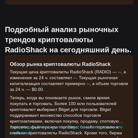
Подробный анализ рыночных
трендов криптовалюты
RadioShack на сегодняшний день.
Обзор рынка криптовалюты RadioShack
Текущая цена криптовалюты RadioShack (RADIO) — --, а
изменение за 24 ч. составляет --. Текущая рыночная
капитализация составляет примерно --, а объем торговли
за 24 ч. — $0.00.
Теперь, когда вы понимаете рынок, самое время
покупать и торговать. Более 100 млн пользователей
криптовалют выбирают Bitget для торговли. Bitget
поддерживает множество способов торговли
криптоактивами, включая покупку, продажу, спотовую
торговлю, фьючерсную торговлю, ончейн-торговлю и
Зарегистрируйте аккаунт на Bitget бесплатно и начните
стейкинг криптовалюты RadioShack. Кроме того, биржа
торговать!