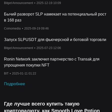
SLP/USDT, PERP/USDT
Bitget Announcement
•
2025-12-19 10:09
Бычий разворот SLP намекает на потенциальный рост
в 168 раз
Coinomedia
•
2025-09-19 09:46
Запуск SLPUSDT для фьючерсной и ботовой торговли
Bitget Announcement
•
2025-07-23 12:06
Ronin Network заключил партнерство с Transak для
упрощения покупки NFT
BIT
•
2025-01-11 01:22
Подробнее
Где лучше всего купить такую
криптовалюту, как Smooth Love Potion