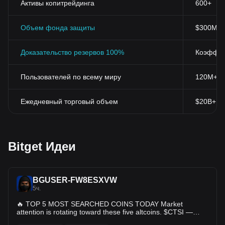
Активы копитрейдинга
600+
Объем фонда защиты
$300M+
Доказательство резервов 100%
Коэффиц
Пользователей по всему миру
120M+
Ежедневный торговый объем
$20B+
Bitget Идеи
BGUSER-FW8ESXVW
5ч.
🔥 TOP 5 MOST SEARCHED COINS TODAY Market
attention is rotating toward these five altcoins. $CTSI —
Cartesi $SLP — Smooth Love Potion $ENJ — Enjin $BLUR