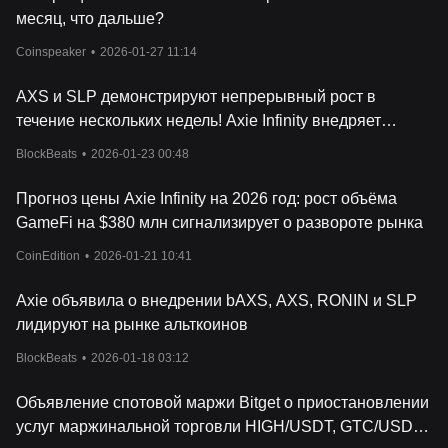
месяц, что дальше?
Coinspeaker
•
2026-01-27 11:14
AXS и SLP демонстрируют непрерывный рост в
течение нескольких недель! Axie Infinity внедряет
агрессивную реформу экономической модели
BlockBeats
•
2026-01-23 00:48
Прогноз цены Axie Infinity на 2026 год: рост объёма
GameFi на $380 млн сигнализирует о развороте рынка
CoinEdition
•
2026-01-21 10:41
Axie объявила о внедрении bAXS, AXS, RONIN и SLP
лидируют на рынке альткоинов
BlockBeats
•
2026-01-18 03:12
Объявление спотовой маржи Bitget о приостановлении
услуг маржинальной торговли HIGH/USDT, GTC/USDT,