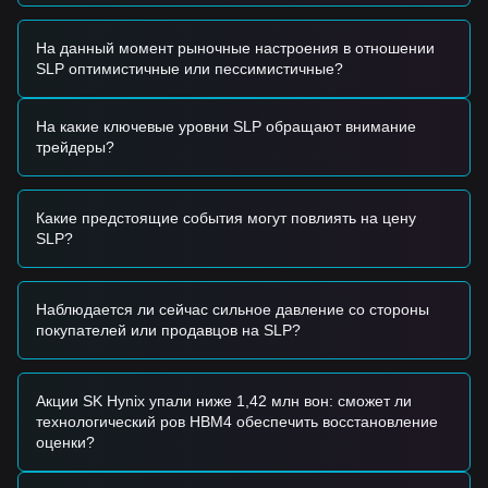
восстановиться после июньских минимумов.
•
Инфляционное давление:
поскольку это reward-токен
без фиксированного лимита, баланс между выпуском в
На данный момент рыночные настроения в отношении
рамках геймплея (minting) и расходами на разведение
SLP оптимистичные или пессимистичные?
(breeding) остается ключевой проблемой для
долгосрочной ценовой стабильности.
На какие ключевые уровни SLP обращают внимание
Торговые сигналы
трейдеры?
С учетом текущей технической структуры и рыночного
импульса аналитики предлагают следующие
ориентировочные стратегии торговли:
Какие предстоящие события могут повлиять на цену
Потенциальная зона покупки
SLP?
• Если цена Smooth Love Potion приближается к
$0.00050
и показывает признаки стабилизации, это может дать
возможность для входа в краткосрочной перспективе.
• Если цена Smooth Love Potion пробьет вверх
$0.00055
Наблюдается ли сейчас сильное давление со стороны
при существенном росте торгового объема, это может
покупателей или продавцов на SLP?
подтвердить разворот в среднесрочном периоде.
Сценарий риска
• Если цена Smooth Love Potion упадет ниже
$0.00049
,
Акции SK Hynix упали ниже 1,42 млн вон: сможет ли
рынок может перейти к новой волне снижения и,
технологический ров HBM4 обеспечить восстановление
вероятно, снова протестировать уровень
$0.00044
.
оценки?
Стратегия покупки
На основе текущей структуры рынка аналитики