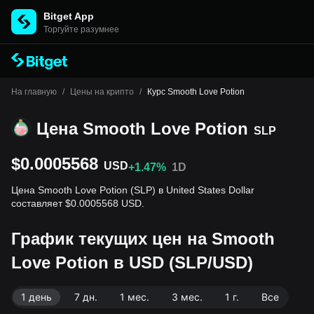
Bitget App
Торгуйте разумнее
На главную
/
Цены на крипто
/
Курс Smooth Love Potion
Цена Smooth Love Potion
SLP
$0.0005568
USD
+1.47%
1D
Цена Smooth Love Potion (SLP) в United States Dollar
составляет $0.0005568 USD.
График текущих цен на Smooth
Love Potion в USD (SLP/USD)
1 день
7 дн.
1 мес.
3 мес.
1 г.
Все