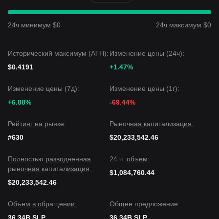
настроения остаются
нейтральными или слегка
медвежьими
. После периода макронеопределенности
цена стабилизировалась, но пока не хватает сильного
24ч минимум $0
24ч максимум $0
катализатора для пробоя.
Перспективы рынка
Если цена Smooth Love Potion пробьет
$0.00055
,
Исторический максимум (ATH):
Изменение цены (24ч):
следующим целевым уровнем станет
$0.00062
.
$0.4191
+1.47%
Если цена Smooth Love Potion опустится ниже
$0.00050
,
следующим целевым уровнем станет
$0.00044
.
Рыночный консенсус
Изменение цены (7д):
Изменение цены (1г):
Согласно консенсусу нескольких аналитиков, хотя
+6.88%
-69.44%
Smooth Love Potion в ближайшее время может
испытывать волатильность в рамках диапазона,
Рейтинг на рынке:
Рыночная капитализация:
удержание поддержки
$0.00050
имеет решающее
значение. Если этот уровень удержится, среднесрочный
#630
$20,233,542.46
тренд может сместиться в сторону
постепенного
восстановления (Gradual Recovery)
.
Полностью разводненная
24 ч. объем:
рыночная капитализация:
$1,084,760.44
$20,233,542.46
Объем в обращении:
Общее предложение:
36.34B SLP
36.34B SLP