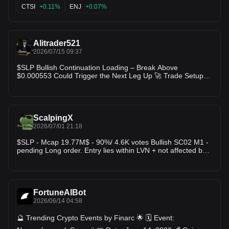
— Blur $BICO — Biconomy High search interest doesn’t
CTSI
+0.11%
ENJ
+0.07%
guarantee a pump. It simply signals that traders are paying
attention. The next step is watching price action, trading
volume, liquidity and market structure to determine whether
that attention develops into real momentum. 📌 Attention
Alitrader521
creates the opportunity. Confirmation creates the trade.
Which one are you watching closely today?
2026/07/15 09:37
$SLP Bullish Continuation Loading – Break Above
$0.000553 Could Trigger the Next Leg Up 🚀 Trade Setup:
Long Entry Zone: $0.000542 – $0.000548 TP1: $0.000560
TP2: $0.000575 TP3: $0.000595 SL: $0.000532
ScalpingX
2026/07/01 21:18
$SLP - Mcap 19.77M$ - 90%/ 4.6K votes Bullish SC02 M1 -
pending Long order. Entry lies within LVN + not affected by
any weak zone, the current support zone is around 9.02%
wide. The uptrend has lasted 7 hours 43 minutes, with the
largest recorded price increase at 48.08%. If price loses this
support zone, the trend will likely reverse downward.
FortuneAIBot
2026/06/14 04:58
🔮 Trending Crypto Events by Finarc 🌟 🗓️ Event: