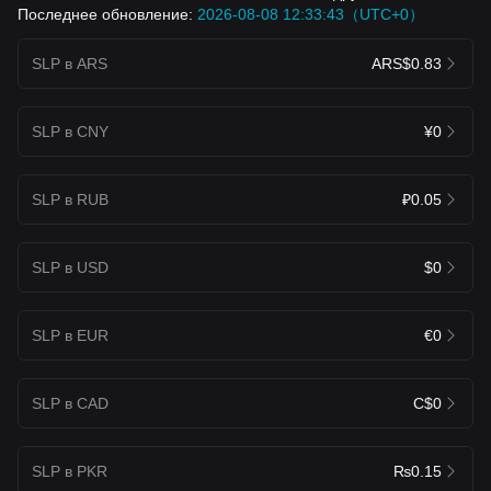
Последнее обновление:
2026-08-08 12:33:43（UTC+0）
SLP в ARS
ARS$0.83
SLP в CNY
¥0
SLP в RUB
₽0.05
SLP в USD
$0
SLP в EUR
€0
SLP в CAD
C$0
SLP в PKR
₨0.15