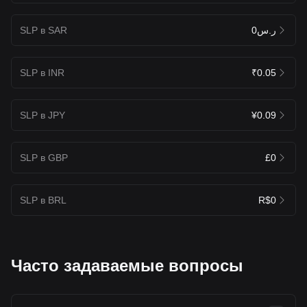
SLP в SAR
ر.س0
SLP в INR
₹0.05
SLP в JPY
¥0.09
SLP в GBP
£0
SLP в BRL
R$0
Часто задаваемые вопросы