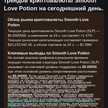
трендов криптовалюты Smooth
Love Potion на сегодняшний день.
Обзор рынка криптовалюты Smooth Love
Potion
Текущая цена криптовалюты Smooth Love Potion (SLP) —
$0.0005568, а изменение за 24 ч. составляет +1.47%.
Текущая рыночная капитализация составляет примерно
$20,233,542.46, а объем торговли за 24 ч. — $1.08M.
Ключевые выводы по Smooth Love Potion
На основе анализа графиков в реальном времени
текущая техническая структура Smooth Love Potion (SLP)
указывает на ключевой уровень поддержки на
$0.00050
,
при этом основной уровень сопротивления расположен
на
$0.00055
. Если цена Smooth Love Potion уверенно
Теперь, когда вы понимаете рынок, самое время
выйдет за пределы этого диапазона, это может
покупать и торговать. Более 100 млн пользователей
спровоцировать формирование нового направленного
криптовалют выбирают Bitget для торговли. Bitget
тренда. В целом рынок сейчас находится в фазе
поддерживает множество способов торговли
консолидации (Consolidation)
, а ценовое движение
криптоактивами, включая покупку, продажу, спотовую
Smooth Love Potion в основном удерживается внутри этих
торговлю, фьючерсную торговлю, ончейн-торговлю и
Зарегистрируйте аккаунт на Bitget бесплатно и начните
критически важных технических границ, пока покупатели
стейкинг криптовалюты Smooth Love Potion. Кроме того,
торговать!