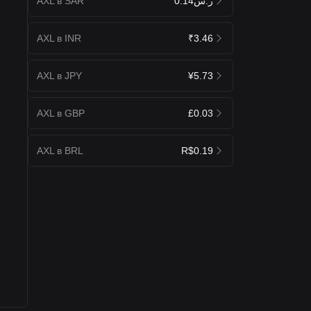
AXL в SAR
ر.س0.14
AXL в INR
₹3.46
AXL в JPY
¥5.73
AXL в GBP
£0.03
AXL в BRL
R$0.19