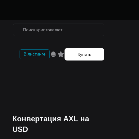
е
В листинге
Купить
Конвертация AXL на
USD