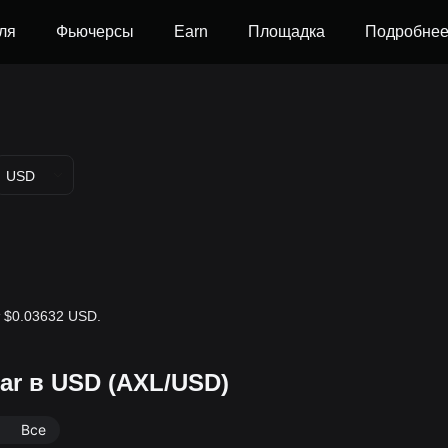
ля
Фьючерсы
Earn
Площадка
Подробне
USD
ет $0.03632 USD.
ar в USD (AXL/USD)
Все