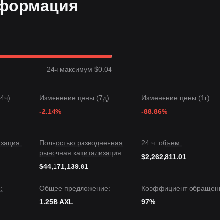
нформация
ем входить в позицию.
ожет сформироваться новый восходящий тренд. Следевой целевой
нимумов за всю историю рядом с
$0.0350
, долгосрочный потенциал
о позволяет наращивать позицию постепенно.
24ч максимум $0.04
дние 7 дней продемонстрировал ценовую структуру
боковой
4ч):
Изменение цены (7д):
Изменение цены (1г):
я остаются
осторожными
. Отсутствие немедленных катализаторов
его.
-2.14%
-88.86%
целевой уровень —
$0.0500
.
дующий целевой уровень —
$0.0300
.
зация:
Полностью разводненная
24 ч. объем:
рыночная капитализация:
$2,262,811.01
о хотя Axelar сталкивается с краткосрочными препятствиями из-за
$44,171,139.81
 среднесрочный тренд может сместиться в
нейтрально-бычью
спешно капитализирует на своих новых сетевых интеграциях.
:
Общее предложение:
Коэффициент обращен
1.25B AXL
97%