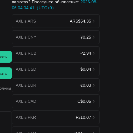
валютах? Последнее обновление:
2026-08-
06 04:04:41（UTC+0）
AXL в ARS
ARS$54.35
AXL в CNY
¥0.25
AXL в RUB
₽2.94
вать
AXL в USD
$0.04
вать
AXL в EUR
€0.03
должны
AXL в CAD
C$0.05
AXL в PKR
₨10.07