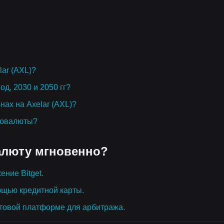
lar (AXL)?
год, 2030 и 2050 гг?
нах на Axelar (AXL)?
товалюты?
алюту мгновенно?
ение Bitget.
ощью кредитной карты.
товой платформе для арбитража.