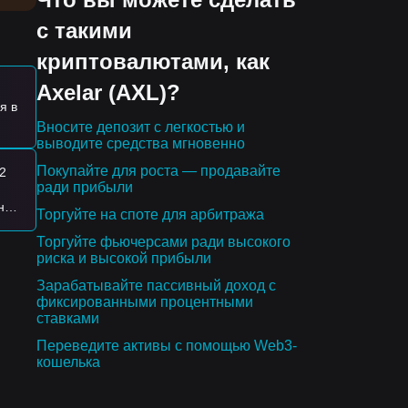
с такими
руте
криптовалютами, как
жный
Axelar (AXL)?
я в
Вносите депозит с легкостью и
выводите средства мгновенно
Покупайте для роста — продавайте
2
ради прибыли
на
Торгуйте на споте для арбитража
Торгуйте фьючерсами ради высокого
ия
риска и высокой прибыли
Зарабатывайте пассивный доход с
фиксированными процентными
,
ставками
Переведите активы с помощью Web3-
кошелька
ого