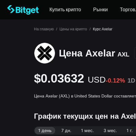
Купить крипто
Рынки
Торгов
На главную
/
Цены на крипто
/
Курс Axelar
Цена Axelar
AXL
$0.03632
USD
-0.12%
1D
Цена Axelar (AXL) в United States Dollar составля
График текущих цен на Axel
1 день
7 дн.
1 мес.
3 мес.
1 г.