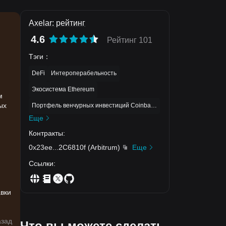
Axelar: рейтинг
4.6
Рейтинг 101
Тэги
：
DeFi
Интероперабельность
Экосистема Ethereum
м
ых
Портфель венчурных инвестиций Coinbase
Еще
,
Контракты
:
0x23ee
...
2C6810f
(
Arbitrum
)
Еще
Ссылки
:
авки
азад
Что вы можете сделать