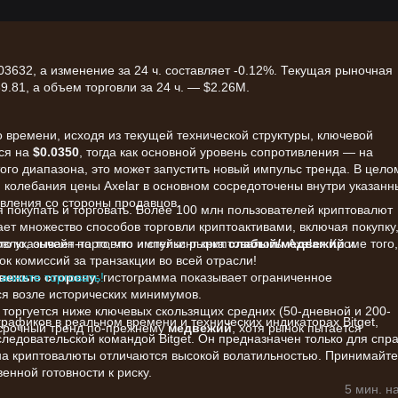
03632, а изменение за 24 ч. составляет -0.12%. Текущая рыночная
.81, а объем торговли за 24 ч. — $2.26M.
 времени, исходя из текущей технической структуры, ключевой
тся на
$0.0350
, тогда как основной уровень сопротивления — на
того диапазона, это может запустить новый импульс тренда. В цело
: колебания цены Axelar в основном сосредоточены внутри указанн
вления со стороны продавцов.
я покупать и торговать. Более 100 млн пользователей криптовалют
вает множество способов торговли криптоактивами, включая покупку
лю, ончейн-торговлю и стейкинг криптовалюты Axelar. Кроме того,
что указывает на то, что импульс рынка
слабый/медвежий
и
к комиссий за транзакции во всей отрасли!
начните торговать!
двежью сторону
; гистограмма показывает ограниченное
ся возле исторических минимумов.
 торгуется ниже ключевых скользящих средних (50-дневной и 200-
афиков в реальном времени и технических индикаторах Bitget,
осрочный тренд по-прежнему
медвежий
, хотя рынок пытается
едовательской командой Bitget. Он предназначен только для спр
на криптовалюты отличаются высокой волатильностью. Принимайте
енной готовности к риску.
ервую очередь определяются следующими факторами:
5 мин. н