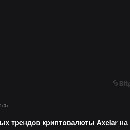
C+0）
х трендов криптовалюты Axelar на