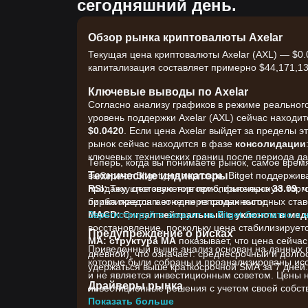
сегодняшний день.
Обзор рынка криптовалюты Axelar
Текущая цена криптовалюты Axelar (AXL) — $0.
капитализация составляет примерно $44,171,139
Ключевые выводы по Axelar
Согласно анализу графиков в режиме реального
уровень поддержки Axelar (AXL) сейчас находи
$0.0420
. Если цена Axelar выйдет за пределы э
рынок сейчас находится в фазе
консолидации
ключевых технических границ после периода да
Теперь, когда вы понимаете рынок, самое врем
Технические индикаторы
выбирают Bitget для торговли. Bitget поддержи
RSI:
продажу, спотовую торговлю, фьючерсную торгов
Текущее значение приблизительно
33.09
, 
приближается к зоне перепроданности.
биржа предлагает одни из самых выгодных ставо
MACD:
Зарегистрируйте аккаунт на Bitget бесплатно и 
Сигнал
нейтральный с уклоном в ме
восстановление, поскольку цена стабилизирует
Предупреждение о рисках
MA:
структура MA
показывает, что цена сейчас
Приведенный выше анализ основан на данных гр
дневной), что означает: среднесрочный и долг
которые были собраны и проанализированы иссл
удержаться выше краткосрочной SMA за 7 дней.
и не является инвестиционным советом. Цены 
Драйверы рынка
инвестиционные решения с учетом своей собств
Текущая цена Axelar и рыночные условия в п
Показать больше