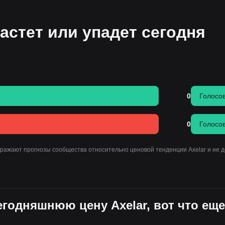
астет или упадет сегодня
0
Голосо
0
Голосо
тражают прогнозы сообщества относительно ценовой тенденции Axelar и не 
сегодняшнюю цену Axelar, вот что еще