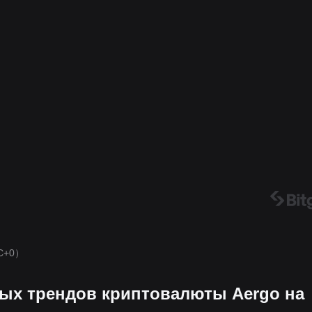
C+0）
ых трендов криптовалюты Aergo на