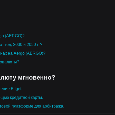
rgo (AERGO)?
т год, 2030 и 2050 гг?
енах на Aergo (AERGO)?
товалюты?
алюту мгновенно?
ение Bitget.
ощью кредитной карты.
товой платформе для арбитража.