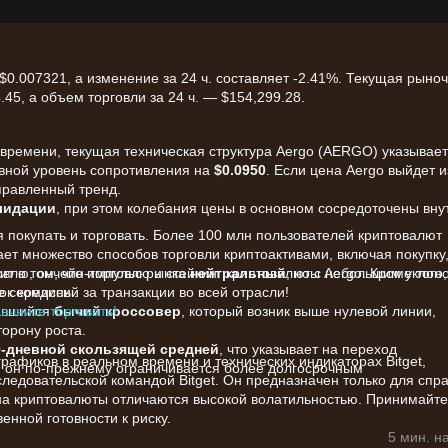
.007321, а изменение за 24 ч. составляет -2.41%. Текущая рыно
45, а объем торговли за 24 ч. — $154,299.28.
времени, текущая техническая структура Aergo (AERGO) указывает
вной уровень сопротивления на
$0.0950
. Если цена Aergo выйдет и
аправленный тренд.
лидации
, при этом колебания цены в основном сосредоточены вну
я покупать и торговать. Более 100 млн пользователей криптовалют
вает множество способов торговли криптоактивами, включая покупку
влю, ончейн-торговлю и стейкинг криптовалюты Aergo. Кроме того,
рит о том, что импульс рынка
нейтральный
, но с небольшим уклон
е середины.
к комиссий за транзакции во всей отрасли!
начните торговать!
авшийся
бычий кроссовер
, который возник выше нулевой линии,
орону роста.
-дневной скользящей средней
, что указывает на переход
афиков в реальном времени и технических индикаторах Bitget,
я он по-прежнему ограничивается более долгосрочным
едовательской командой Bitget. Он предназначен только для спр
на криптовалюты отличаются высокой волатильностью. Принимайте
енной готовности к риску.
рвую очередь зависят от следующих факторов:
5 мин. н