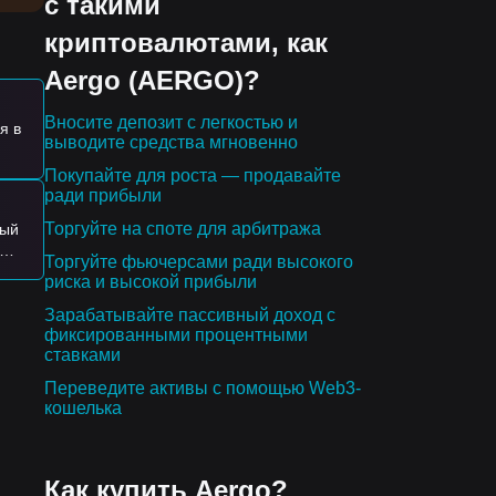
с такими
ого
криптовалютами, как
Aergo (AERGO)?
go
Вносите депозит с легкостью и
я в
выводите средства мгновенно
е
Покупайте для роста — продавайте
ради прибыли
Торгуйте на споте для арбитража
ный
е—
Торгуйте фьючерсами ради высокого
ить
му,
риска и высокой прибыли
ика
Зарабатывайте пассивный доход с
ю
фиксированными процентными
ставками
Переведите активы с помощью Web3-
кошелька
Как купить Aergo?