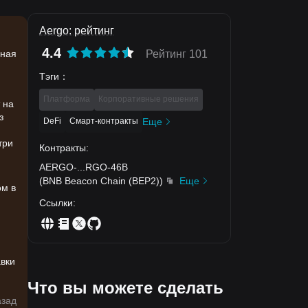
Aergo: рейтинг
4.4
чная
Рейтинг 101
Тэги
：
Платформа
Корпоративные решения
 на
з
DeFi
Смарт-контракты
Еще
три
Контракты
:
AERGO-
...
RGO-46B
,
(
BNB Beacon Chain (BEP2)
)
Еще
ом в
Ссылки
:
авки
Что вы можете сделать
азад