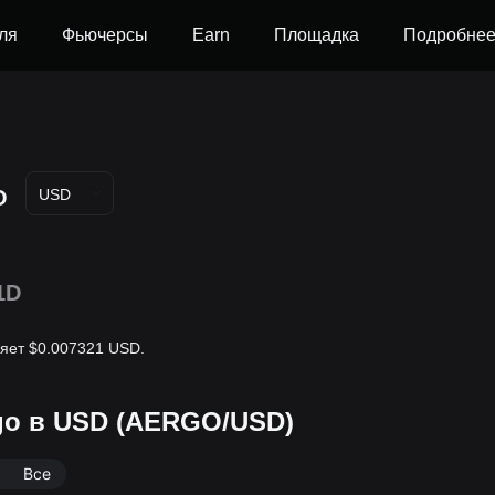
ля
Фьючерсы
Earn
Площадка
Подробне
O
USD
1D
ляет $0.007321 USD.
go в USD (AERGO/USD)
Все