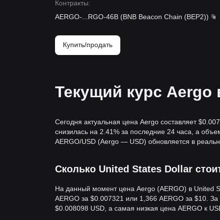
Контракты
:
AERGO-
...
RGO-46B
(
BNB Beacon Chain (BEP2)
)
Купить/продать
Текущий курс Aergo 
Сегодня актуальная цена Aergo составляет $0.00
снизилась на 2.41% за последние 24 часа, а объе
AERGO/USD (Aergo — USD) обновляется в реальн
Сколько United States Dollar стои
На данный момент цена Aergo (AERGO) в United St
AERGO за $0.007321 или 1,366 AERGO за $10. За
$0.008098 USD, а самая низкая цена AERGO к US