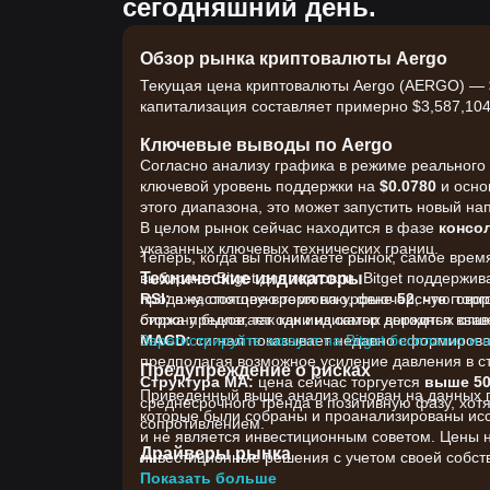
сегодняшний день.
Обзор рынка криптовалюты Aergo
Текущая цена криптовалюты Aergo (AERGO) — $0
капитализация составляет примерно $3,587,104.
Ключевые выводы по Aergo
Согласно анализу графика в режиме реального 
ключевой уровень поддержки на
$0.0780
и осно
этого диапазона, это может запустить новый н
В целом рынок сейчас находится в фазе
консо
указанных ключевых технических границ.
Теперь, когда вы понимаете рынок, самое врем
Технические индикаторы
выбирают Bitget для торговли. Bitget поддержи
RSI:
продажу, спотовую торговлю, фьючерсную торго
в настоящее время на уровне
52
, что гово
сторону быков, так как индикатор держится выш
биржа предлагает одни из самых выгодных ставо
MACD:
Зарегистрируйте аккаунт на Bitget бесплатно и 
сигнал показывает недавно сформиров
предполагая возможное усиление давления в ст
Предупреждение о рисках
Структура MA:
цена сейчас торгуется
выше 50
Приведенный выше анализ основан на данных гр
среднесрочного тренда в позитивную фазу, хот
которые были собраны и проанализированы иссл
сопротивлением.
и не является инвестиционным советом. Цены 
Драйверы рынка
инвестиционные решения с учетом своей собств
Текущая цена Aergo и рыночная динамика в пе
Показать больше