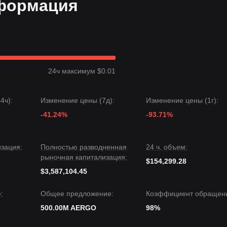
нформация
ледовать за трендом с первоначальной целевой ценой
$0.1120
.
0.0750
, долгосрочное структурное восстановление сохраняется, чт
рует
боковое накопление
ценовой структуры на протяжении
24ч максимум $0.01
елом
осторожно оптимистичные
. Сейчас цена колеблется между
.
4ч):
Изменение цены (7д):
Изменение цены (1г):
дующей целевой ценой может стать
$0.1120
.
 целевым уровнем может быть
-41.24%
$0.0710
.
-93.71%
ключается в том, что несмотря на возможную дальнейшую
время, пока цена остается выше ключевой поддержки
$0.0780
,
зация:
Полностью разводненная
24 ч. объем:
сохранит
бычий уклон
.
рыночная капитализация:
$154,299.28
$3,587,104.45
:
Общее предложение:
Коэффициент обращен
500.00M AERGO
98%