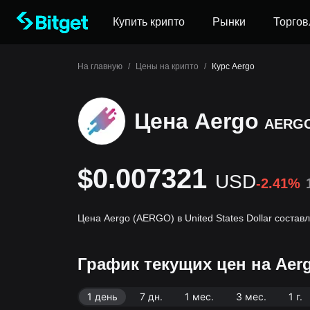
Купить крипто
Рынки
Торгов
На главную
/
Цены на крипто
/
Курс Aergo
Цена Aergo
AERG
$0.007321
USD
-2.41%
Цена Aergo (AERGO) в United States Dollar состав
График текущих цен на Aer
1 день
7 дн.
1 мес.
3 мес.
1 г.