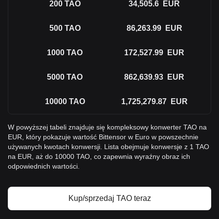
200
TAO
34,505.6
EUR
500
TAO
86,263.99
EUR
1000
TAO
172,527.99
EUR
5000
TAO
862,639.93
EUR
10000
TAO
1,725,279.87
EUR
W powyższej tabeli znajduje się kompleksowy konwerter TAO na
EUR, który pokazuje wartość Bittensor w Euro w powszechnie
używanych kwotach konwersji. Lista obejmuje konwersje z 1 TAO
na EUR, aż do 10000 TAO, co zapewnia wyraźny obraz ich
odpowiednich wartości.
Kup/sprzedaj TAO teraz