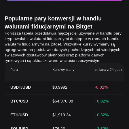
Popularne pary konwersji w handlu
walutami fiducjarnymi na Bitget
Poniższa tabela przedstawia najczęściej używane w handlu pary
kryptowalut z walutami fiducjarnymi dostępne w ramach handlu
walutami fiducjarnymi na Bitget. Wszystkie kursy wymiany są
agregowane na podstawie danych pochodzących od wiodących
światowych dostawców płynności oraz platform danych
rynkowych i są aktualizowane w czasie rzeczywistym.
Para
Kurs wymiany
zmiana z 24 godz. (%
USDT/USD
$0.9992
-0.02%
BTC/USD
$64,976.98
+0.02%
ETH/USD
$1,919.34
+0.32%
SOL/USD
$76.26
+3.52%