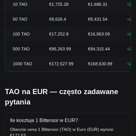
10
TAO
€1,725.28
€1,686.31
+2.
50
TAO
€8,626.4
€8,431.54
+2.
100
TAO
€17,252.8
€16,863.09
+2.
500
TAO
€86,263.99
€84,315.44
+2.
1000
TAO
€172,527.99
€168,630.89
+2.
TAO na EUR — często zadawane
pytania
Ile kosztuje 1 Bittensor w EUR?
Obecnie cena 1 Bittensor (TAO) w Euro (EUR) wynosi
€172.53.