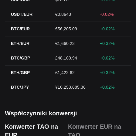
USDT/EUR
€0.8643
-0.02%
BTC/EUR
€56,205.09
+0.02%
ETH/EUR
€1,660.23
+0.32%
BTC/GBP
£48,160.94
+0.02%
ETH/GBP
£1,422.62
+0.32%
BTC/JPY
¥10,253,685.36
+0.02%
Współczynniki konwersji
Konwerter TAO na
Konwerter EUR na
EUR
TAO