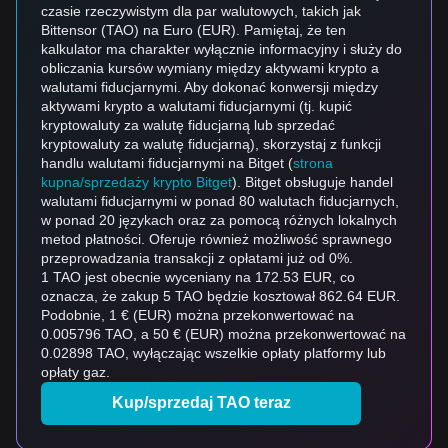
czasie rzeczywistym dla par walutowych, takich jak
Bittensor (TAO) na Euro (EUR). Pamiętaj, że ten
kalkulator ma charakter wyłącznie informacyjny i służy do
obliczania kursów wymiany między aktywami krypto a
walutami fiducjarnymi. Aby dokonać konwersji między
aktywami krypto a walutami fiducjarnymi (tj. kupić
kryptowaluty za walutę fiducjarną lub sprzedać
kryptowaluty za walutę fiducjarną), skorzystaj z funkcji
handlu walutami fiducjarnymi na Bitget (
strona
kupna/sprzedaży krypto Bitget
). Bitget obsługuje handel
walutami fiducjarnymi w ponad 80 walutach fiducjarnych,
w ponad 20 językach oraz za pomocą różnych lokalnych
metod płatności. Oferuje również możliwość sprawnego
przeprowadzania transakcji z opłatami już od 0%.
1 TAO jest obecnie wyceniany na 172.53 EUR, co
oznacza, że zakup 5 TAO będzie kosztował 862.64 EUR.
Podobnie, 1 € (EUR) można przekonwertować na
0.005796 TAO, a 50 € (EUR) można przekonwertować na
0.02898 TAO, wyłączając wszelkie opłaty platformy lub
opłaty gaz.
Kup/sprzedaj TAO teraz