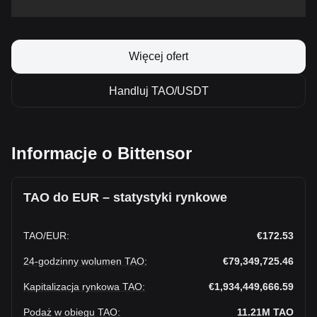
Więcej ofert
Handluj TAO/USDT
Informacje o Bittensor
TAO do EUR – statystyki rynkowe
TAO
/
EUR
:
€172.53
24-godzinny wolumen TAO
:
€79,349,725.46
Kapitalizacja rynkowa TAO
:
€1,934,449,666.59
Podaż w obiegu TAO
:
11.21M
TAO