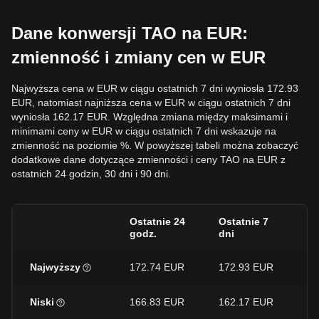
Dane konwersji TAO na EUR:
zmienność i zmiany cen w EUR
Najwyższa cena w EUR w ciągu ostatnich 7 dni wyniosła 172.93
EUR, natomiast najniższa cena w EUR w ciągu ostatnich 7 dni
wyniosła 162.17 EUR. Względna zmiana między maksimami i
minimami ceny w EUR w ciągu ostatnich 7 dni wskazuje na
zmienność na poziomie %. W powyższej tabeli można zobaczyć
dodatkowe dane dotyczące zmienności i ceny TAO na EUR z
ostatnich 24 godzin, 30 dni i 90 dni.
Ostatnie 24
Ostatnie 7
Os
godz.
dni
dn
Najwyższy
172.74 EUR
172.93 EUR
18
Niski
166.83 EUR
162.17 EUR
15