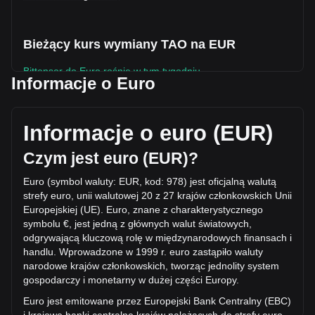
Bieżący kurs wymiany TAO na EUR
Bittensor do Euro rośnie w tym tygodniu.
Informacje o Euro
Obecna cena rynkowa Bittensor wynosi €172.53 na TAO, a
łączna kapitalizacja rynkowa wynosi €1,934,449,666.59
EUR w oparciu o podaż w obiegu 11,212,382 TAO. W ciągu
Informacje o euro (EUR)
ostatnich 24 godzin wolumen obrotu Bittensor zmienił się o
-17.57% (€-16,913,788.13 EUR). W ostatni dzień handlu,
Czym jest euro (EUR)?
wolumen obrotu TAO wyniósł €96,263,513.59.
Euro (symbol waluty: EUR, kod: 978) jest oficjalną walutą
strefy euro, unii walutowej 20 z 27 krajów członkowskich Unii
Więcej informacji o Bittensor na Bitget
Europejskiej (UE). Euro, znane z charakterystycznego
symbolu €, jest jedną z głównych walut światowych,
Cena Bittensor
odgrywającą kluczową rolę w międ
zynarodowych finansach i
Prognoza ceny Bittensor
handlu. Wprowadzone w 1999 r. euro zastąpiło waluty
Czym jest Bittensor (TAO)?
narodowe krajów członkowskich, tworząc jednolity system
Kalkulator zysków Bittensor
gospodarczy i monetarny w dużej części Europy.
Euro jest emitowane przez Europejski Bank Centralny (EBC)