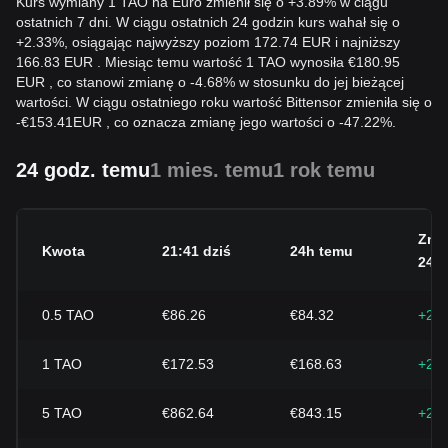
Kurs wymiany 1 TAO na Euro zmienił się o +3.89% w ciągu
ostatnich 7 dni. W ciągu ostatnich 24 godzin kurs wahał się o
+2.33%, osiągając najwyższy poziom 172.74 EUR i najniższy
166.83 EUR . Miesiąc temu wartość 1 TAO wynosiła €180.95
EUR , co stanowi zmianę o -4.68% w stosunku do jej bieżącej
wartości. W ciągu ostatniego roku wartość Bittensor zmieniła się o
-
€
153.41
EUR
, co oznacza zmianę jego wartości o -47.22%.
24 godz. temu
1 mies. temu
1 rok temu
Zmi
Kwota
21:41 dziś
24h temu
24h
0.5
TAO
€86.26
€84.32
+2.
1
TAO
€172.53
€168.63
+2.
5
TAO
€862.64
€843.15
+2.