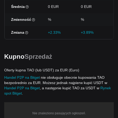
Średnia
0 EUR
0 EUR
0
Zmienność
%
%
%
Zmiana
+2.33%
+3.89%
-4
Kupno
Sprzedaż
Oferty kupna TAO (lub USDT) za EUR (Euro)
Handel P2P na Bitget
nie obsługuje obecnie kupowania TAO
bezpośrednio za EUR. Możesz jednak najpierw kupić USDT w
Handel P2P na Bitget
, a następnie kupić TAO za USDT w
Rynek
spot Bitget
.
Nie znaleziono pasujących ogłoszeń.