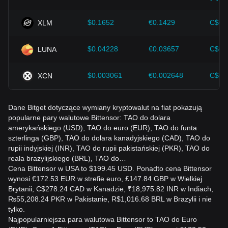
$0.1652
€0.1429
C$0.
XLM
$0.04228
€0.03657
C$0.
LUNA
$0.003061
€0.002648
C$0.
XCN
Dane Bitget dotyczące wymiany kryptowalut na fiat pokazują
popularne pary walutowe Bittensor: TAO do dolara
amerykańskiego (USD), TAO do euro (EUR), TAO do funta
szterlinga (GBP), TAO do dolara kanadyjskiego (CAD), TAO do
rupii indyjskiej (INR), TAO do rupii pakistańskiej (PKR), TAO do
reala brazylijskiego (BRL), TAO do…
Cena Bittensor w USA to $199.45 USD. Ponadto cena Bittensor
wynosi €172.53 EUR w strefie euro, £147.84 GBP w Wielkiej
Brytanii, C$278.24 CAD w Kanadzie, ₹18,975.82 INR w Indiach,
₨55,208.24 PKR w Pakistanie, R$1,016.68 BRL w Brazylii i nie
tylko.
Najpopularniejsza para walutowa Bittensor to TAO do Euro