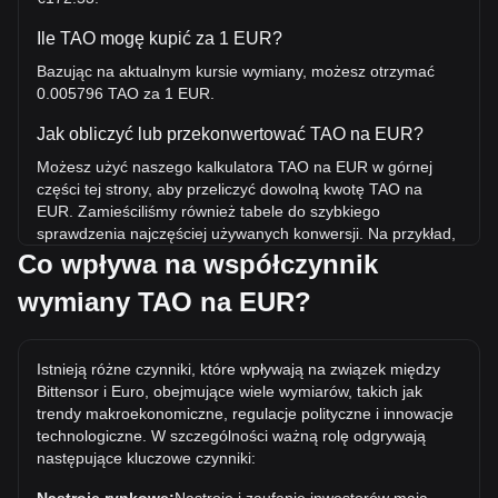
Ile TAO mogę kupić za 1 EUR?
Bazując na aktualnym kursie wymiany, możesz otrzymać
0.005796 TAO za 1 EUR.
Jak obliczyć lub przekonwertować TAO na EUR?
Możesz użyć naszego kalkulatora TAO na EUR w górnej
części tej strony, aby przeliczyć dowolną kwotę TAO na
EUR. Zamieściliśmy również tabele do szybkiego
sprawdzenia najczęściej używanych konwersji. Na przykład,
5 EUR jest równoważne 0.02898 TAO, natomiast 5 TAO
Co wpływa na współczynnik
będzie kosztować około 862.64EUR.
wymiany TAO na EUR?
Jaka jest najwyższa cena TAO/EUR w historii?
Najwyższa w historii cena 1 TAO w EUR to €664.04. Czas
Istnieją różne czynniki, które wpływają na związek między
pokaże, czy wartość 1 TAO/EUR przekroczy obecny rekord
Bittensor i Euro, obejmujące wiele wymiarów, takich jak
wszech czasów.
trendy makroekonomiczne, regulacje polityczne i innowacje
Jaki jest trend cenowy w EUR?
technologiczne. W szczególności ważną rolę odgrywają
następujące kluczowe czynniki:
W ciągu ostatnich 7 dni kurs wymiany Bittensor (TAO)
wzrósł o 3.89%. W ciągu ostatniego miesiąca kurs