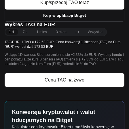
Kup/sprzedaj TAO teraz
Kup w aplikacji Bitget
Wykres TAO na EUR
1 d.
7 d.
1 mies.
3 mies.
1 r.
Wszystko
TAO/EUR: 1 TAO = 172.53 EUR. Cena konwersji 1 Bittensor (TAO) na Euro
(EUR) wynosi dziś 172.53 EUR.
W ciągu 1D wartość Bittensor zmieniła się +2.33% do EUR. Wykresy trendu i
cen pokazują, że kurs Bittensor (TAO) zmienił się +2.33% do EUR, a w ciągu
ostatnich 24 godzin kurs Euro (EUR) zmienił się % do TAO.
Cena TAO na żywo
Konwersja kryptowalut i walut
fiducjarnych na Bitget
Kalkulator cen kryptowalut Bitget umożliwia konwersję w