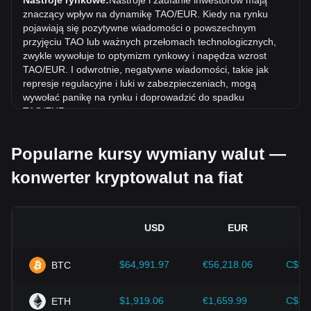
Nastroje rynkowe:
Nastroje i zaufanie inwestorów mają
wymiany Bittensor (TAO) spadł o 4.68% w stosunku do Euro
znaczący wpływ na dynamikę TAO/EUR. Kiedy na rynku
(EUR).
pojawiają się pozytywne wiadomości o powszechnym
przyjęciu TAO lub ważnych przełomach technologicznych,
zwykle wywołuje to optymizm rynkowy i napędza wzrost
TAO/EUR. I odwrotnie, negatywne wiadomości, takie jak
represje regulacyjne i luki w zabezpieczeniach, mogą
wywołać panikę na rynku i doprowadzić do spadku
TAO/EUR.
Otoczenie regulacyjne:
Polityka rządowa i regulacje
Popularne kursy wymiany walut —
dotyczące kryptowalut mają bezpośredni wpływ na ich
akceptację, co z kolei determinuje ich wartość w stosunku
konwerter kryptowalut na fiat
do tradycyjnych walut, takich jak dolar amerykański. Jasne i
wspierające regulacje mogą zwiększyć zaufanie inwestorów
do kryptowalut i podnieść ich wartość. I odwrotnie, niejasne
lub zbyt rygorystyczne polityki regulacyjne mogą utrudniać
USD
EUR
rozwój kryptowalut i powodować spadek ich wartości.
Wskaźniki ekonomiczne:
Czynniki makroekonomiczne w
$64,991.97
€56,218.06
C$90
BTC
kraju, w którym emitowana jest waluta fiat – takie jak stopy
inflacji, stopy procentowe i kluczowe wskaźniki wzrostu
gospodarczego – odgrywają kluczową rolę w określaniu
$1,919.06
€1,659.99
C$2,
ETH