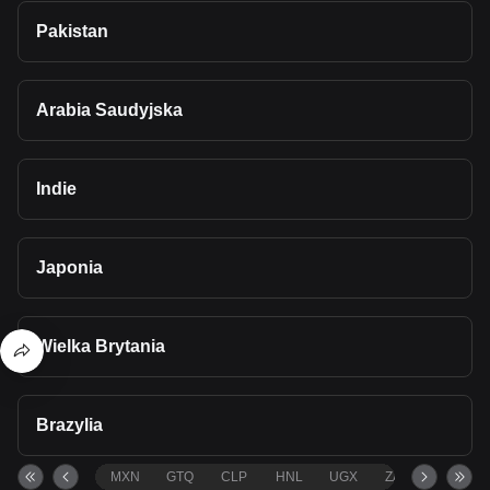
Pakistan
Arabia Saudyjska
Indie
Japonia
Wielka Brytania
Brazylia
MXN
GTQ
CLP
HNL
UGX
ZAR
TND