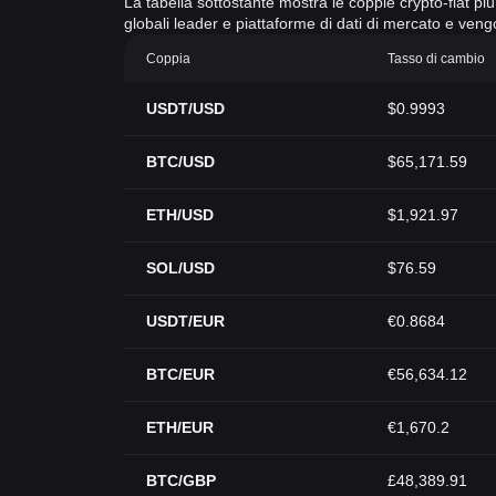
La tabella sottostante mostra le coppie crypto-fiat più 
globali leader e piattaforme di dati di mercato e ven
Coppia
Tasso di cambio
USDT/USD
$0.9993
BTC/USD
$65,171.59
ETH/USD
$1,921.97
SOL/USD
$76.59
USDT/EUR
€0.8684
BTC/EUR
€56,634.12
ETH/EUR
€1,670.2
BTC/GBP
£48,389.91