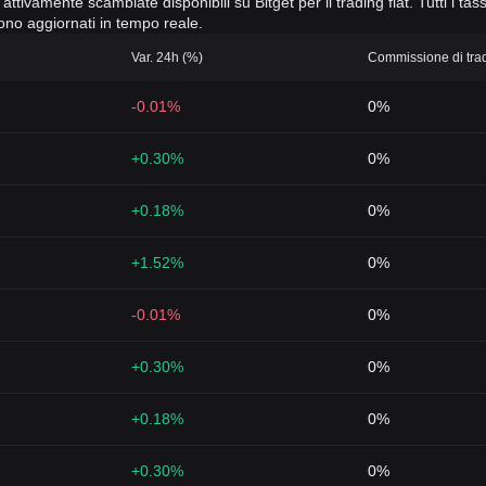
attivamente scambiate disponibili su Bitget per il trading fiat. Tutti i tas
gono aggiornati in tempo reale.
Var. 24h (%)
Commissione di tradi
-0.01%
0%
+0.30%
0%
+0.18%
0%
+1.52%
0%
-0.01%
0%
+0.30%
0%
+0.18%
0%
+0.30%
0%