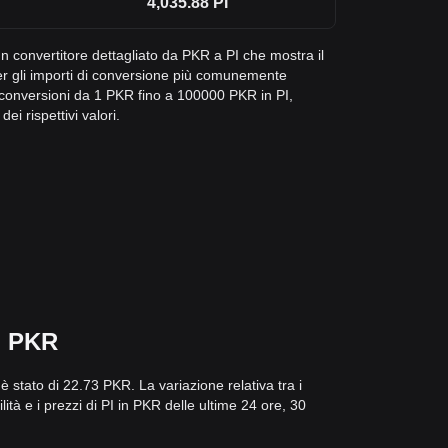
4,035.88
PI
un convertitore dettagliato da PKR a PI che mostra il
per gli importi di conversione più comunemente
e conversioni da 1 PKR fino a 100000 PKR in PI,
i rispettivi valori.
in PKR
 è stato di 22.73 PKR. La variazione relativa tra i
ilità e i prezzi di PI in PKR delle ultime 24 ore, 30