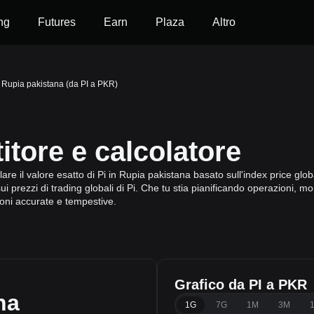
ng
Futures
Earn
Plaza
Altro
 Rupia pakistana (da PI a PKR)
itore e calcolatore
are il valore esatto di Pi in Rupia pakistana basato sull'index price glob
i prezzi di trading globali di Pi. Che tu stia pianificando operazioni, mo
ioni accurate e tempestive.
Grafico da PI a PKR
na
1G
7G
1M
3M