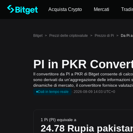
Acquista Crypto
Mercati
Tradi
Bitget
>
Prezzi delle criptovalute
>
Prezzo di Pi
>
Da Pi a
PI in PKR Convert
Il convertitore da PI a PKR di Bitget consente di calcol
sono derivati da un'aggregazione delle informazioni su
dinamiche di mercato, il convertitore fornisce valutaz
Dati in tempo reale
·
2026-08-09 14:03 UTC+0
1 Pi (PI) equivale a
24.78
Rupia pakista