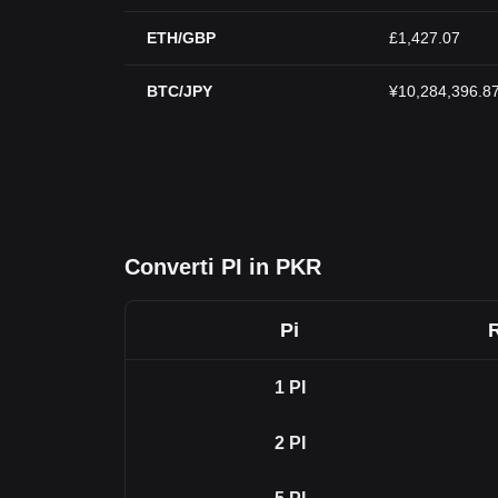
ETH/GBP
£1,427.07
BTC/JPY
¥10,284,396.8
Converti PI in PKR
Pi
R
1
PI
2
PI