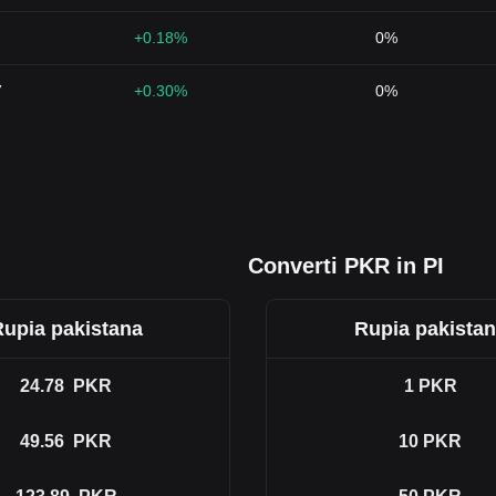
+0.18%
0%
7
+0.30%
0%
Converti PKR in PI
upia pakistana
Rupia pakista
24.78
PKR
1
PKR
49.56
PKR
10
PKR