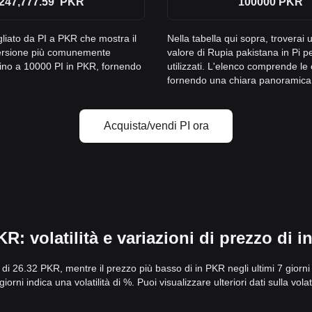
247,777.59
PKR
100000
PKR
agliato da PI a PKR che mostra il
Nella tabella qui sopra, troverai 
onversione più comunemente
valore di Rupia pakistana in Pi 
 fino a 10000 PI in PKR, fornendo
utilizzati. L'elenco comprende l
fornendo una chiara panoramica de
Acquista/vendi PI ora
R: volatilità e variazioni di prezzo di 
to di 26.32 PKR, mentre il prezzo più basso di in PKR negli ultimi 7 giorni
orni indica una volatilità di %. Puoi visualizzare ulteriori dati sulla volat