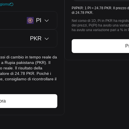
giorna
PI/PKR: 1 PI = 24.78 PKR. Il prezzo d
di 24.78 PKR.
PI
Nel corso di 1D, Pi in PKR ha registra
dei prezzi, Pi(PI) ha avuto una var
ha avuto una variazione pari a % in P
PKR
P
assi di cambio in tempo reale da
 a Rupia pakistana (PKR). Il
 reale. Il risultato della
alore di 24.78 PKR. Poiché i
 consigliamo di ricontrollare il
ora