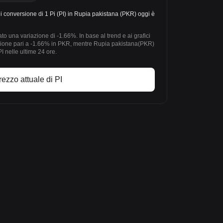
i conversione di 1 Pi (PI) in Rupia pakistana (PKR) oggi è
to una variazione di -1.66%. In base al trend e ai grafici
iazione pari a -1.66% in PKR, mentre Rupia pakistana(PKR)
I nelle ultime 24 ore.
rezzo attuale di PI