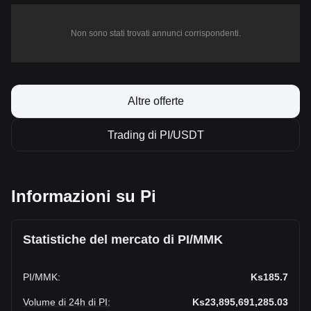
Non sono stati trovati annunci corrispondenti.
Altre offerte
Trading di PI/USDT
Informazioni su Pi
Statistiche del mercato di PI/MMK
PI
/
MMK
:
Ks185.7
Volume di 24h di PI
:
Ks23,895,691,285.03