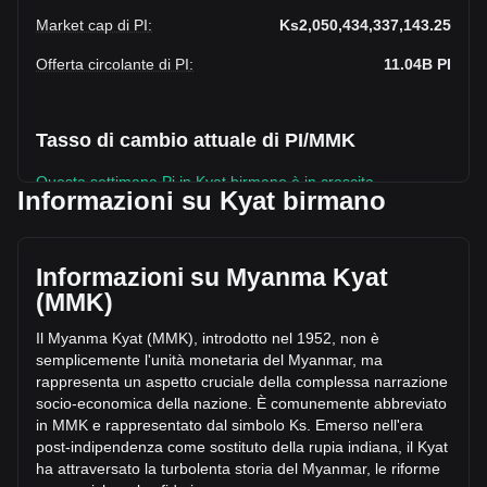
Market cap di PI
:
Ks2,050,434,337,143.25
Offerta circolante di PI
:
11.04B
PI
Tasso di cambio attuale di PI/MMK
Questa settimana Pi in Kyat birmano è in crescita.
Informazioni su Kyat birmano
Il prezzo attuale di Pi è Ks185.7 per PI, con un’offerta
circolante di 11,041,664,000 PI e una capitalizzazione di
mercato totale di Ks2,050,434,337,143.25 MMK. Il volume
Informazioni su Myanma Kyat
di trading di Pi ha subito una variazione di Ks-
(MMK)
12,643,571,475.10 MMK nelle ultime 24 ore, pari a
-34.60%. Inoltre, nell’ultima giornata di trading, è stato
Il Myanma Kyat (MMK), introdotto nel 1952, non è
scambiato un volume pari a Ks36,539,262,760.13 di PI.
semplicemente l'unità monetaria del Myanmar, ma
rappresenta un aspetto cruciale della complessa narrazione
socio-economica della nazione. È comunemente abbreviato
Ulteriori informazioni riguardo Pi su Bitget
in MMK e rappresentato dal simbolo Ks. Emers
o nell'era
post-indipendenza come sostituto della rupia indiana, il Kyat
Prezzo di Pi
ha attraversato la turbolenta storia del Myanmar, le riforme
Previsione del prezzo di Pi