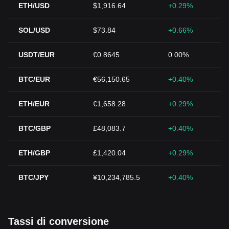
ETH/USD
$1,916.64
+0.29%
SOL/USD
$73.84
+0.66%
USDT/EUR
€0.8645
0.00%
BTC/EUR
€56,150.65
+0.40%
ETH/EUR
€1,658.28
+0.29%
BTC/GBP
£48,083.7
+0.40%
ETH/GBP
£1,420.04
+0.29%
BTC/JPY
¥10,234,785.5
+0.40%
Tassi di conversione