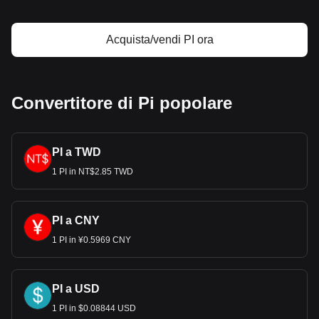
Acquista/vendi PI ora
Convertitore di Pi popolare
PI a TWD
1 PI in NT$2.85 TWD
PI a CNY
1 PI in ¥0.5969 CNY
PI a USD
1 PI in $0.08844 USD