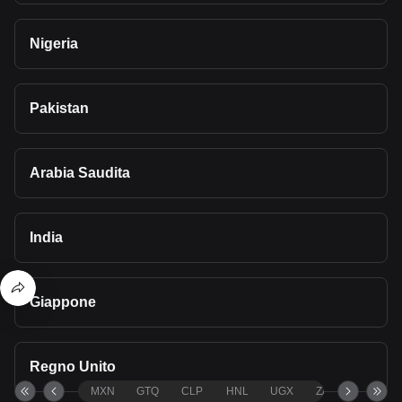
Nigeria
Pakistan
Arabia Saudita
India
Giappone
Regno Unito
MXN
GTQ
CLP
HNL
UGX
ZAR
TND