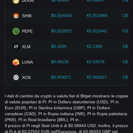
$0.06989
€0.06047
C$0.
DOGE
evitare di prendere decisioni sbagliate. Dopo aver
considerato questi fattori, gli investitori dovrebbero anche
$0.{5}4604
€0.{5}3984
C$0.
SHIB
monitorare attentamente le future variazioni del prezzo di Pi
e adeguare di conseguenza le proprie strategie di
investimento in un mercato in continua evoluzione.
$0.{5}2822
€0.{5}2441
C$0.
PEPE
$0.1605
€0.1389
C$0.
XLM
$0.04135
€0.03578
C$0.
LUNA
$0.003071
€0.002657
C$0.
XCN
I dati di cambio da crypto a valuta fiat di Bitget mostrano le coppie
di valute popolari di Pi: PI in Dollaro statunitense (USD), PI in
Euro (EUR), PI in Sterlina britannica (GBP), PI in Dollaro
canadese (CAD), PI in Rupia indiana (INR), PI in Rupia pakistana
(PKR), PI in Real brasiliano (BRL), PI in...
Il prezzo di Pi negli Stati Uniti è di $0.08844 USD. Inoltre, il prezzo
di Pi è di €0.07652 EUR nell'Eurozona, di £0.06553 GBP nel