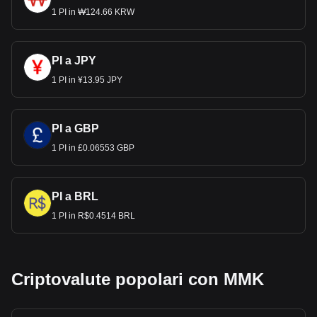
1 PI in ₩124.66 KRW
PI a JPY
1 PI in ¥13.95 JPY
PI a GBP
1 PI in £0.06553 GBP
PI a BRL
1 PI in R$0.4514 BRL
Criptovalute popolari con MMK