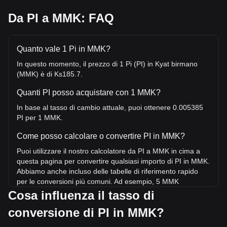
Da PI a MMK: FAQ
Quanto vale 1 Pi in MMK?
In questo momento, il prezzo di 1 Pi (PI) in Kyat birmano
(MMK) è di Ks185.7.
Quanti PI posso acquistare con 1 MMK?
In base al tasso di cambio attuale, puoi ottenere 0.005385
PI per 1 MMK.
Come posso calcolare o convertire PI in MMK?
Puoi utilizzare il nostro calcolatore da PI a MMK in cima a
questa pagina per convertire qualsiasi importo di PI in MMK.
Abbiamo anche incluso delle tabelle di riferimento rapido
per le conversioni più comuni. Ad esempio, 5 MMK
equivalgono a 0.02693 PI, mentre 5 PI costeranno circa
Cosa influenza il tasso di
928.5MMK.
conversione di PI in MMK?
Qual è il prezzo più alto di PI/MMK mai raggiunto?