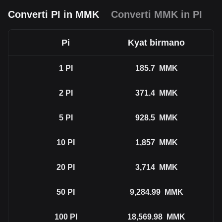
Converti PI in MMK
Converti MMK in PI
Pi
Kyat birmano
1
PI
185.7
MMK
2
PI
371.4
MMK
5
PI
928.5
MMK
10
PI
1,857
MMK
20
PI
3,714
MMK
50
PI
9,284.99
MMK
100
PI
18,569.98
MMK