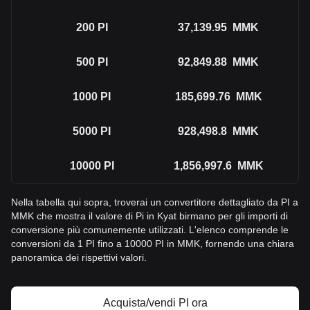
200
PI
37,139.95
MMK
500
PI
92,849.88
MMK
1000
PI
185,699.76
MMK
5000
PI
928,498.8
MMK
10000
PI
1,856,997.6
MMK
Nella tabella qui sopra, troverai un convertitore dettagliato da PI a
MMK che mostra il valore di Pi in Kyat birmano per gli importi di
conversione più comunemente utilizzati. L'elenco comprende le
conversioni da 1 PI fino a 10000 PI in MMK, fornendo una chiara
panoramica dei rispettivi valori.
Acquista/vendi PI ora