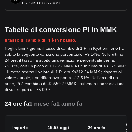
1 STG in Ks306.27 MMK
Tabelle di conversione PI in MMK
Il tasso di cambio di Pi è in ribasso.
Negli ultimi 7 giorni, il tasso di cambio di 1 PI in Kyat birmano ha
subito la seguente variazione percentuale: +9.14%. Nelle ultime
24 ore, il tasso ha subito una variazione percentuale pari a:
-3.18%, con un picco di 192.22 MMK e un minimo di 181.74 MMK
. Il mese scorso il valore di 1 PI era Ks212.24 MMK ; rispetto al
valore attuale, una differenza pari a: -12.51%. Nell’arco di un
anno, Pi è cambiato di
-
Ks
559.72
MMK
, subendo una variazione
di valore pari a: -75.09%.
24 ore fa
1 mese fa
1 anno fa
Var
Importo
15:58 oggi
24 ore fa
24