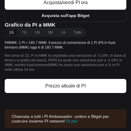
Acquista/vendi PI ora
Acquista sull'app Bitget
Grafico da PI a MMK
1G
7G
1M
3M
1A
Tutto
PI/MMK: 1 PI = 185.7 MMK. Il prezzo di conversione di 1 Pi (PI) in Kyat
birmano (MMK) oggi è di 185.7 MMK.
Nel corso di 1D, Pi in MMK ha registrato una variazione di -3.18%. In base al
trend e ai grafici dei prezzi, Pi(PI) ha avuto una variazione pari a -3.18% in
MMK, mentre Kyat birmano(MMK) ha avuto una variazione pari a % in PI
nelle ultime 24 ore.
Prezzo attuale di PI
Chiamata a tutti i PI Ambassador: unitevi a Bitget per
costruire insieme PI network!
Di più!