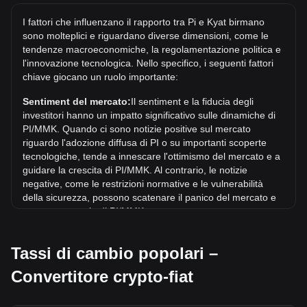
Il prezzo massimo storico di 1 PI in MMK è di Ks6,260.47.
I fattori che influenzano il rapporto tra Pi e Kyat birmano
Resta da vedere se il valore di 1 PI/MMK supererà l'attuale
sono molteplici e riguardano diverse dimensioni, come le
massimo storico.
tendenze macroeconomiche, la regolamentazione politica e
Qual è la tendenza del prezzo di in MMK?
l'innovazione tecnologica. Nello specifico, i seguenti fattori
chiave giocano un ruolo importante:
Negli ultimi 7 giorni, il tasso di cambio di Pi (PI) è aumentato
di 9.14%. Nell'ultimo mese, il tasso di cambio di Pi (PI) è
Sentiment del mercato:
Il sentiment e la fiducia degli
sceso di 12.51% in rapporto a: Kyat birmano (MMK).
investitori hanno un impatto significativo sulle dinamiche di
PI/MMK. Quando ci sono notizie positive sul mercato
riguardo l'adozione diffusa di PI o su importanti scoperte
tecnologiche, tende a innescare l'ottimismo del mercato e a
guidare la crescita di PI/MMK. Al contrario, le notizie
negative, come le restrizioni normative e le vulnerabilità
della sicurezza, possono scatenare il panico del mercato e
portare a un calo di PI/MMK.
Contesto normativo:
Le politiche e le normative
Tassi di cambio popolari –
governative relative alle criptovalute hanno un impatto
diretto sulla loro accettazione, che a sua volta ne determina
Convertitore crypto-fiat
il valore rispetto alle valute tradizionali come il dollaro
statunitense. Regolamentazioni chiare e favorevoli possono
aumentare la fiducia degli investitori nei confronti delle