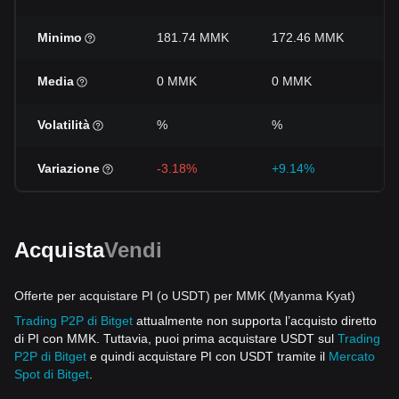
Minimo
181.74 MMK
172.46 MMK
1
Media
0 MMK
0 MMK
0
Volatilità
%
%
%
Variazione
-3.18%
+9.14%
-
Acquista
Vendi
Offerte per acquistare PI (o USDT) per MMK (Myanma Kyat)
Trading P2P di Bitget
attualmente non supporta l’acquisto diretto
di PI con MMK. Tuttavia, puoi prima acquistare USDT sul
Trading
P2P di Bitget
e quindi acquistare PI con USDT tramite il
Mercato
Spot di Bitget
.