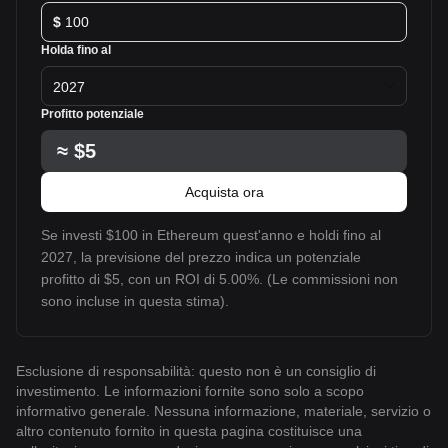
$
Holda fino al
2027
Profitto potenziale
≈
$5
Acquista ora
Se investi $100 in Ethereum quest'anno e holdi fino al
2027, la previsione del prezzo indica un potenziale
profitto di $5, con un ROI di 5.00%. (Le commissioni non
sono incluse in questa stima).
Esclusione di responsabilità: questo non è un consiglio di
investimento. Le informazioni fornite sono solo a scopo
informativo generale. Nessuna informazione, materiale, servizio o
altro contenuto fornito in questa pagina costituisce una