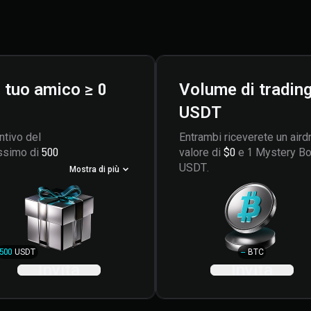
l tuo amico ≥ 0
Volume di trading
USDT
ntivo del
Entrambi riceverete un aird
ssimo di
500
valore di
$0
e 1 Mystery Bo
USDT.
Mostra di più
500
USDT
--
BTC
Invita
Invita