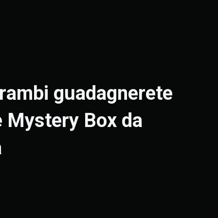
entrambi guadagnerete
e Mystery Box da
a