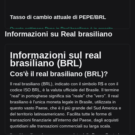
Tasso di cambio attuale di PEPE/BRL
Questa settimana Pepe in Real brasiliano è in crescita.
Informazioni su Real brasiliano
Il prezzo attuale di Pepe è R$0.413,772,400,000,0001445
per PEPE, con un’offerta circolante di {4} PEPE e una
capitalizzazione di mercato totale di R$5,980,056,729.38
Informazioni sul real
BRL. Il volume di trading di Pepe ha subito una variazione di
brasiliano (BRL)
R$-56,595,386.23 BRL nelle ultime 24 ore, pari a -9.18%.
Inoltre, nell’ultima giornata di trading, è stato scambiato un
Cos'è il real brasiliano (BRL)?
volume pari a R$616,661,976.61 di PEPE.
Il real brasiliano (BRL), indicato con il simbolo R$ e con il
codice ISO BRL, è la valuta ufficiale del Brasile. Il termine
Ulteriori informazioni riguardo Pepe su
"real" in portoghese significa sia "reale" che "vero". Il real
Bitget
brasiliano è l'unica moneta legale in Brasile, utilizzata in
questo v
asto Paese, che è il più grande del Sud America e
Prezzo di Pepe
del territorio latinoamericano. Facilita tutte le forme di
Previsione del prezzo di Pepe
transazioni finanziarie all'interno del Paese, dagli acquisti
Che cos'è Pepe (PEPE)
quotidiani alle transazioni commerciali su larga scala.
Calcolatore di profitto di Pepe