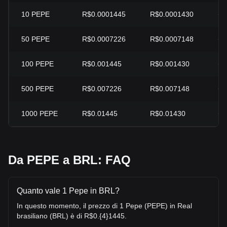
10
PEPE
R$0.0001445
R$0.0001430
+1
50
PEPE
R$0.0007226
R$0.0007148
+1
100
PEPE
R$0.001445
R$0.001430
+1
500
PEPE
R$0.007226
R$0.007148
+1
1000
PEPE
R$0.01445
R$0.01430
+1
Da PEPE a BRL: FAQ
Quanto vale 1 Pepe in BRL?
In questo momento, il prezzo di 1 Pepe (PEPE) in Real
brasiliano (BRL) è di R$0.{4}1445.