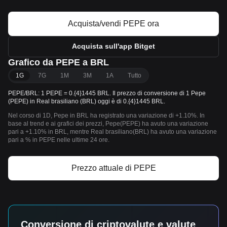
Acquista/vendi PEPE ora
Acquista sull'app Bitget
Grafico da PEPE a BRL
1G
7G
1M
3M
1A
Tutto
PEPE/BRL: 1 PEPE = 0.{4}1445 BRL. Il prezzo di conversione di 1 Pepe
(PEPE) in Real brasiliano (BRL) oggi è di 0.{4}1445 BRL.
Nel corso di 1D, Pepe in BRL ha registrato una variazione di +1.10%. In
base al trend e ai grafici dei prezzi, Pepe(PEPE) ha avuto una variazione
pari a +1.10% in BRL, mentre Real brasiliano(BRL) ha avuto una variazione
pari a % in PEPE nelle ultime 24 ore.
Prezzo attuale di PEPE
Conversione di criptovalute e valute