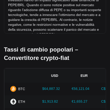
investitori hanno un impatto significativo sulle dinamiche di
brasiliano (BRL).
PEPE/BRL. Quando ci sono notizie positive sul mercato
riguardo l'adozione diffusa di PEPE o su importanti scoperte
tecnologiche, tende a innescare l'ottimismo del mercato e a
guidare la crescita di PEPE/BRL. Al contrario, le notizie
negative, come le restrizioni normative e le vulnerabilità
della sicurezza, possono scatenare il panico del mercato e
portare a un calo di PEPE/BRL.
Contesto normativo:
Le politiche e le normative
Tassi di cambio popolari –
governative relative alle criptovalute hanno un impatto
diretto sulla loro accettazione, che a sua volta ne determina
Convertitore crypto-fiat
il valore rispetto alle valute tradizionali come il dollaro
statunitense. Regolamentazioni chiare e favorevoli possono
aumentare la fiducia degli investitori nei confronti delle
criptovalute e far crescere il loro valore. Al contrario,
USD
EUR
politiche normative vaghe o troppo severe possono
ostacolare lo sviluppo delle criptovalute e far crollare il loro
valore.
$64,887.32
€56,121.04
C$90
BTC
Indicatori economici:
I fattori macroeconomici del Paese di
emissione della valuta fiat, come i tassi di inflazione, i tassi
$1,913.82
€1,655.27
C$2,
ETH
di interesse e i principali indicatori di crescita economica,