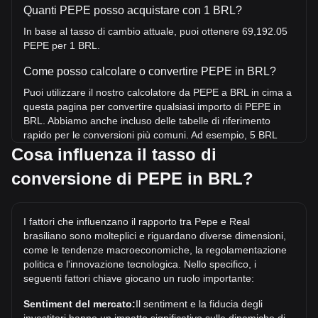
Quanti PEPE posso acquistare con 1 BRL?
In base al tasso di cambio attuale, puoi ottenere 69,192.05
PEPE per 1 BRL.
Come posso calcolare o convertire PEPE in BRL?
Puoi utilizzare il nostro calcolatore da PEPE a BRL in cima a
questa pagina per convertire qualsiasi importo di PEPE in
BRL. Abbiamo anche incluso delle tabelle di riferimento
rapido per le conversioni più comuni. Ad esempio, 5 BRL
equivalgono a 345,960.24 PEPE, mentre 5 PEPE
Cosa influenza il tasso di
costeranno circa 0.{4}7226BRL.
conversione di PEPE in BRL?
Qual è il prezzo più alto di PEPE/BRL mai raggiunto?
Il prezzo massimo storico di 1 PEPE in BRL è di
I fattori che influenzano il rapporto tra Pepe e Real
R$0.0001440. Resta da vedere se il valore di 1 PEPE/BRL
brasiliano sono molteplici e riguardano diverse dimensioni,
supererà l'attuale massimo storico.
come le tendenze macroeconomiche, la regolamentazione
Qual è la tendenza del prezzo di in BRL?
politica e l'innovazione tecnologica. Nello specifico, i
seguenti fattori chiave giocano un ruolo importante:
Negli ultimi 7 giorni, il tasso di cambio di Pepe (PEPE) è
aumentato di 1.94%. Nell'ultimo mese, il tasso di cambio di
Sentiment del mercato:
Il sentiment e la fiducia degli
Pepe (PEPE) è aumentato di 9.87% in rapporto a: Real