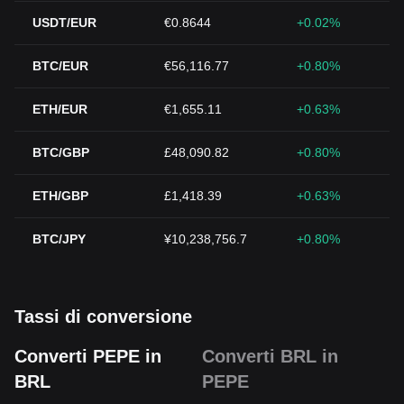
USDT/EUR
€0.8644
+0.02%
BTC/EUR
€56,116.77
+0.80%
ETH/EUR
€1,655.11
+0.63%
BTC/GBP
£48,090.82
+0.80%
ETH/GBP
£1,418.39
+0.63%
BTC/JPY
¥10,238,756.7
+0.80%
Tassi di conversione
Converti PEPE in
Converti BRL in
BRL
PEPE