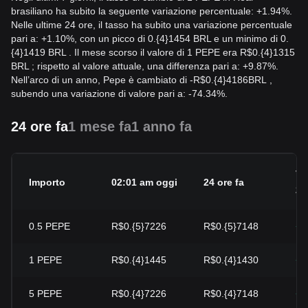
brasiliano ha subito la seguente variazione percentuale: +1.94%.
Nelle ultime 24 ore, il tasso ha subito una variazione percentuale
pari a: +1.10%, con un picco di 0.{4}1454 BRL e un minimo di 0.
{4}1419 BRL . Il mese scorso il valore di 1 PEPE era R$0.{4}1315
BRL ; rispetto al valore attuale, una differenza pari a: +9.87%.
Nell’arco di un anno, Pepe è cambiato di
-
R$
0.{4}4186
BRL
,
subendo una variazione di valore pari a: -74.34%.
24 ore fa
1 mese fa
1 anno fa
Va
Importo
02:01 am oggi
24 ore fa
24
0.5
PEPE
R$0.{5}7226
R$0.{5}7148
+1
1
PEPE
R$0.{4}1445
R$0.{4}1430
+1
5
PEPE
R$0.{4}7226
R$0.{4}7148
+1