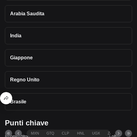
Arabia Saudita
India
Giappone
Regno Unito
Brasile
Punti chiave
MXN
GTQ
CLP
HNL
UGX
ZAR
TND
Il convertitore e calcolatore crypto di Bitget supportano oltre