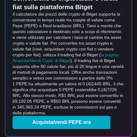
fiat sulla piattaforma Bitget
Il calcolatore dei prezzi delle crypto di Bitget supporta la
conversione in tempo reale tra coppie di valute come
Pepe (PEPE) e Real brasiliano (BRL). Tieni a mente che
questo calcolatore è destinato solo a scopi di riferimento
e viene utilizzato per calcolare i tassi di cambio tra asset
crypto e valute fiat. Per convertire tra asset crypto e
valute fiat (cioè, acquistare crypto con fiat o vendere
crypto per fiat), utilizza il trading fiat di Bitget (
la pagina
Acquista/Vendi Cypto di Bitget
). Il trading fiat di Bitget
supporta oltre 80 valute fiat, più di 20 lingue e una varietà
di metodi di pagamento locali. Offre anche transazioni
semplici e veloci con commissioni a partire dallo 0%.
1 PEPE ha attualmente un valore di 0.{4}1445 BRL, il che
significa che acquistare 5 PEPE costerebbe 0.{4}7226
BRL. Allo stesso modo, R$1 BRL può essere convertito in
69,192.05 PEPE, e R$50 BRL possono essere convertiti
in 345,960.24 PEPE, escluse le commissioni sul gas o
della piattaforma.
Acquista/vendi PEPE ora