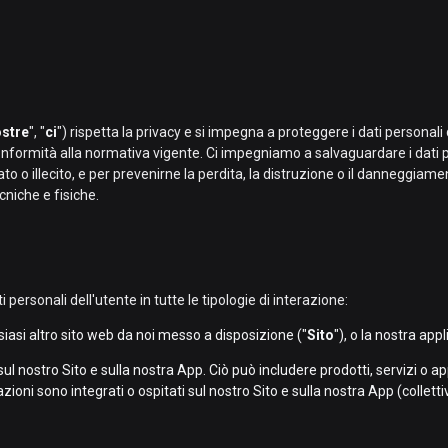
stre
", "
ci
") rispetta la privacy e si impegna a proteggere i dati personali d
 conformità alla normativa vigente. Ci impegniamo a salvaguardare i dati 
o o illecito, e per prevenirne la perdita, la distruzione o il danneggiam
cniche e fisiche.
i personali dell'utente in tutte le tipologie di interazione:
siasi altro sito web da noi messo a disposizione ("
Sito
"), o la nostra app
sul nostro Sito e sulla nostra App. Ciò può includere prodotti, servizi o ap
icazioni sono integrati o ospitati sul nostro Sito e sulla nostra App (collett