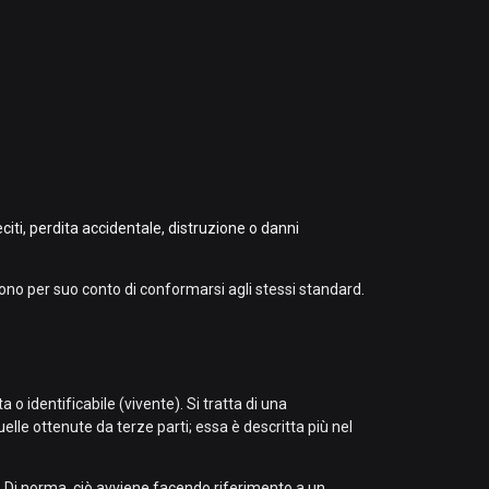
iti, perdita accidentale, distruzione o danni
cono per suo conto di conformarsi agli stessi standard.
 o identificabile (vivente). Si tratta di una
lle ottenute da terze parti; essa è descritta più nel
. Di norma, ciò avviene facendo riferimento a un