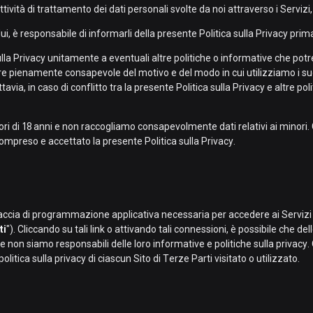
ttività di trattamento dei dati personali svolte da noi attraverso i Servizi, i
idui, è responsabile di informarli della presente Politica sulla Privacy pri
ulla Privacy unitamente a eventuali altre politiche o informative che po
re pienamente consapevole del motivo e del modo in cui utilizziamo i suoi 
avia, in caso di conflitto tra la presente Politica sulla Privacy e altre po
 minori di 18 anni e non raccogliamo consapevolmente dati relativi ai minor
, compreso e accettato la presente Politica sulla Privacy.
erfaccia di programmazione applicativa necessaria per accedere ai Servizi 
ti
"). Cliccando su tali link o attivando tali connessioni, è possibile che de
 e non siamo responsabili delle loro informative e politiche sulla privacy. 
litica sulla privacy di ciascun Sito di Terze Parti visitato o utilizzato.