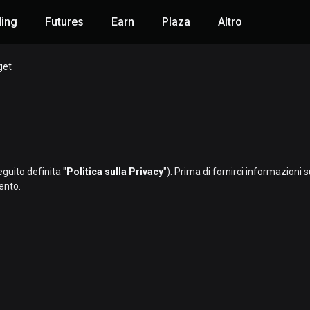
ding
Futures
Earn
Plaza
Altro
get
eguito definita "
Politica sulla Privacy
"). Prima di fornirci informazioni s
ento.