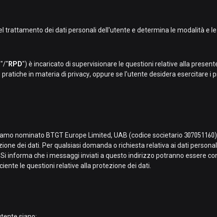
trattamento dei dati personali dell'utente e determina le modalità e le f
O
"/"
RPD
") è incaricato di supervisionare le questioni relative alla presen
e pratiche in materia di privacy, oppure se l'utente desidera esercitare i pro
bbiamo nominato BTGT Europe Limited, UAB (codice societario 307051160
zione dei dati. Per qualsiasi domanda o richiesta relativa ai dati personali
Si informa che i messaggi inviati a questo indirizzo potranno essere co
iente le questioni relative alla protezione dei dati.
utente siano: