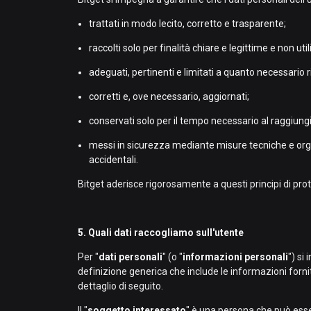
trattati in modo lecito, corretto e trasparente;
raccolti solo per finalità chiare e legittime e non util
adeguati, pertinenti e limitati a quanto necessario r
corretti e, ove necessario, aggiornati;
conservati solo per il tempo necessario al raggiungim
messi in sicurezza mediante misure tecniche e organ
accidentali.
Bitget aderisce rigorosamente a questi principi di prot
5. Quali dati raccogliamo sull'utente
Per "
dati personali
" (o "
informazioni personali
") si
definizione generica che include le informazioni forni
dettaglio di seguito.
Il "
soggetto interessato
" è una persona che può esse