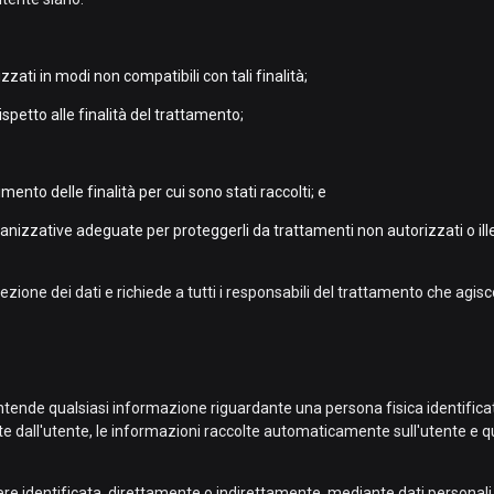
izzati in modi non compatibili con tali finalità;
ispetto alle finalità del trattamento;
ento delle finalità per cui sono stati raccolti; e
izzative adeguate per proteggerli da trattamenti non autorizzati o illec
ezione dei dati e richiede a tutti i responsabili del trattamento che agis
 intende qualsiasi informazione riguardante una persona fisica identificata
te dall'utente, le informazioni raccolte automaticamente sull'utente e que
re identificata, direttamente o indirettamente, mediante dati personali