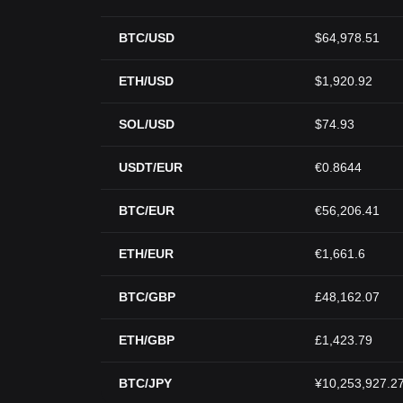
BTC/USD
$64,978.51
ETH/USD
$1,920.92
SOL/USD
$74.93
USDT/EUR
€0.8644
BTC/EUR
€56,206.41
ETH/EUR
€1,661.6
BTC/GBP
£48,162.07
ETH/GBP
£1,423.79
BTC/JPY
¥10,253,927.2