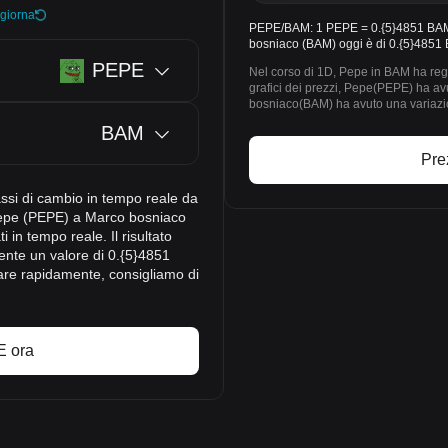
giorna
PEPE/BAM: 1 PEPE = 0.{5}4851 BAM. 
bosniaco (BAM) oggi è di 0.{5}4851
PEPE
Nel corso di 1D, Pepe in BAM ha regi
grafici dei prezzi, Pepe(PEPE) ha a
bosniaco(BAM) ha avuto una variazio
BAM
Pre
assi di cambio in tempo reale da
epe (PEPE) a Marco bosniaco
i in tempo reale. Il risultato
nte un valore di 0.{5}4851
are rapidamente, consigliamo di
E ora