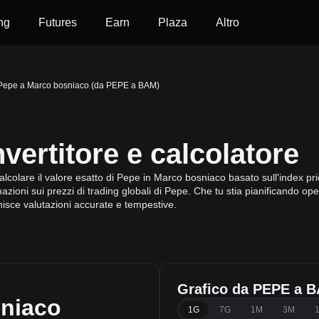
ng
Futures
Earn
Plaza
Altro
Pepe a Marco bosniaco (da PEPE a BAM)
ertitore e calcolatore
lcolare il valore esatto di Pepe in Marco bosniaco basato sull'index pric
ioni sui prezzi di trading globali di Pepe. Che tu stia pianificando oper
nisce valutazioni accurate e tempestive.
Grafico da PEPE a 
niaco
1G
7G
1M
3M