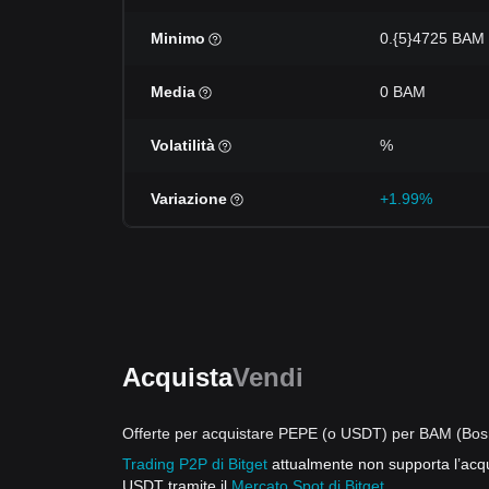
Minimo
0.{5}4725 BAM
Media
0 BAM
Volatilità
%
Variazione
+1.99%
Acquista
Vendi
Offerte per acquistare PEPE (o USDT) per BAM (Bos
Trading P2P di Bitget
attualmente non supporta l’acqu
USDT tramite il
Mercato Spot di Bitget
.