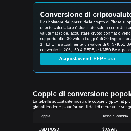
Conversione di criptovalute 
Il calcolatore dei prezzi delle crypto di Bitget
questo calcolatore è destinato solo a scopi di rifer
valute fiat (cioè, acquistare crypto con fiat o vender
supporta oltre 80 valute fiat, più di 20 lingue e 
1 PEPE ha attualmente un valore di 0.{5}4851 B
convertito in 206,150.4 PEPE, e KM50 BAM posson
Acquista/vendi PEPE ora
Coppie di conversione popolar
La tabella sottostante mostra le coppie crypto-fiat più 
globali leader e piattaforme di dati di mercato e ven
Coppia
Tasso di cambio
USDT/USD
$0.9993