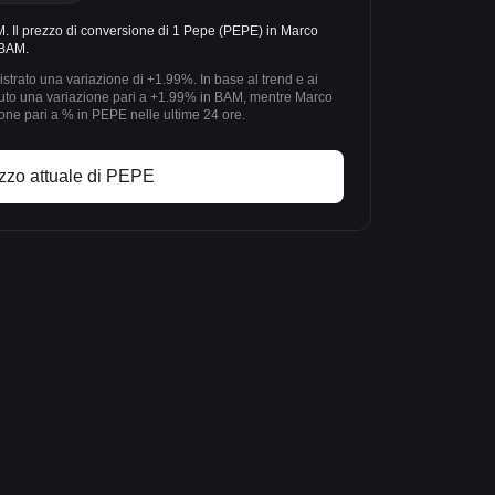
Il prezzo di conversione di 1 Pepe (PEPE) in Marco
 BAM.
strato una variazione di +1.99%. In base al trend e ai
vuto una variazione pari a +1.99% in BAM, mentre Marco
ne pari a % in PEPE nelle ultime 24 ore.
zzo attuale di PEPE