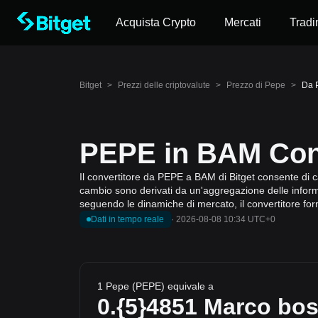
Acquista Crypto
Mercati
Tradi
Bitget
>
Prezzi delle criptovalute
>
Prezzo di Pepe
>
Da 
PEPE in BAM Conv
Il convertitore da PEPE a BAM di Bitget consente di ca
cambio sono derivati da un'aggregazione delle informaz
seguendo le dinamiche di mercato, il convertitore for
Dati in tempo reale
·
2026-08-08 10:34 UTC+0
1 Pepe (PEPE) equivale a
0.{5}4851
Marco bos