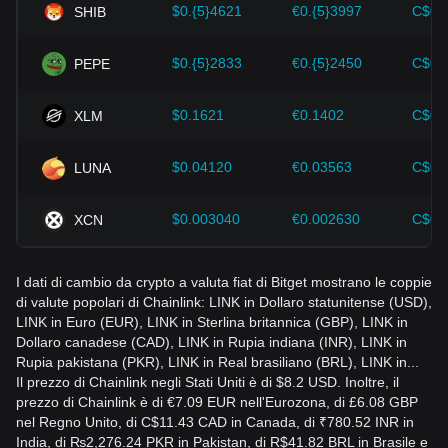
$0.{5}4621
€0.{5}3997
C$0.
SHIB
monitorare attentamente le future variazioni del prezzo di
Chainlink e adeguare di conseguenza le proprie strategie di
investimento in un mercato in continua evoluzione.
$0.{5}2833
€0.{5}2450
C$0.
PEPE
$0.1621
€0.1402
C$0.
XLM
$0.04120
€0.03563
C$0.
LUNA
$0.003040
€0.002630
C$0.
XCN
I dati di cambio da crypto a valuta fiat di Bitget mostrano le coppie
di valute popolari di Chainlink: LINK in Dollaro statunitense (USD),
LINK in Euro (EUR), LINK in Sterlina britannica (GBP), LINK in
Dollaro canadese (CAD), LINK in Rupia indiana (INR), LINK in
Rupia pakistana (PKR), LINK in Real brasiliano (BRL), LINK in...
Il prezzo di Chainlink negli Stati Uniti è di $8.2 USD. Inoltre, il
prezzo di Chainlink è di €7.09 EUR nell'Eurozona, di £6.08 GBP
nel Regno Unito, di C$11.43 CAD in Canada, di ₹780.52 INR in
India, di ₨2,276.24 PKR in Pakistan, di R$41.82 BRL in Brasile e