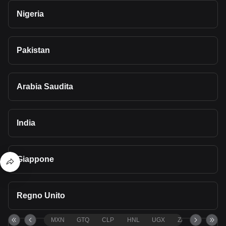
Nigeria
Pakistan
Arabia Saudita
India
Giappone
Regno Unito
MXN
GTQ
CLP
HNL
UGX
ZAR
TND