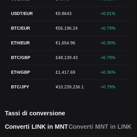
USDT/EUR
€0.8643
+0.01%
BTC/EUR
€56,196.24
+0.79%
ETH/EUR
€1,654.96
+0.36%
BTC/GBP
£48,139.43
+0.79%
ETH/GBP
£1,417.69
+0.36%
BTC/JPY
¥10,239,236.1
+0.79%
Tassi di conversione
Converti LINK in MNT
Converti MNT in LINK