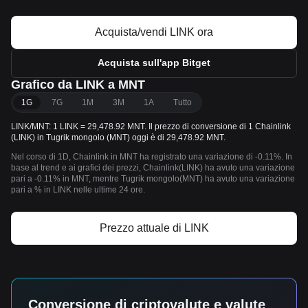
Acquista/vendi LINK ora
Acquista sull'app Bitget
Grafico da LINK a MNT
1G
7G
1M
3M
1A
Tutto
LINK/MNT: 1 LINK = 29,478.92 MNT. Il prezzo di conversione di 1 Chainlink
(LINK) in Tugrik mongolo (MNT) oggi è di 29,478.92 MNT.
Nel corso di 1D, Chainlink in MNT ha registrato una variazione di -0.11%. In
base al trend e ai grafici dei prezzi, Chainlink(LINK) ha avuto una variazione
pari a -0.11% in MNT, mentre Tugrik mongolo(MNT) ha avuto una variazione
pari a % in LINK nelle ultime 24 ore.
Prezzo attuale di LINK
Conversione di criptovalute e valute