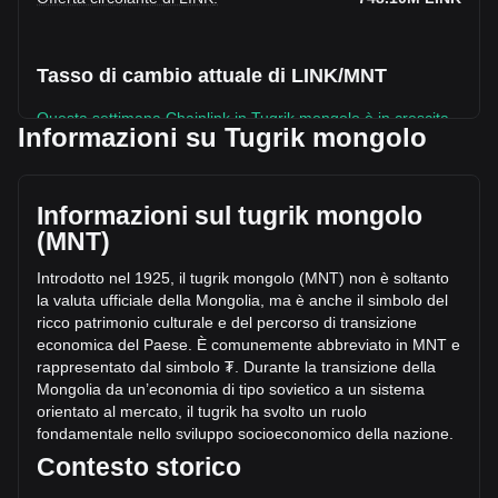
Tasso di cambio attuale di LINK/MNT
Questa settimana Chainlink in Tugrik mongolo è in crescita.
Informazioni su Tugrik mongolo
Il prezzo attuale di Chainlink è ₮29,478.92 per LINK, con
un’offerta circolante di 748,100,000 LINK e una
capitalizzazione di mercato totale di
Informazioni sul tugrik mongolo
₮22,053,180,783,959.25 MNT. Il volume di trading di
(MNT)
Chainlink ha subito una variazione di ₮-60,635,035,223.52
MNT nelle ultime 24 ore, pari a -8.62%. Inoltre, nell’ultima
Introdotto nel 1925, il tugrik mongolo (MNT) non è soltanto
giornata di trading, è stato scambiato un volume pari a
la valuta ufficiale della Mongolia, ma è anche il simbolo del
₮703,545,109,050.49 di LINK.
ricco patrimonio culturale e del percorso di transizione
economica del Paese. È comunemente abbreviato in MNT e
rappresentato dal simb
olo ₮. Durante la transizione della
Ulteriori informazioni riguardo Chainlink su
Mongolia da un’economia di tipo sovietico a un sistema
Bitget
orientato al mercato, il tugrik ha svolto un ruolo
fondamentale nello sviluppo socioeconomico della nazione.
Prezzo di Chainlink
Contesto storico
Previsione del prezzo di Chainlink
Che cos'è Chainlink (LINK)