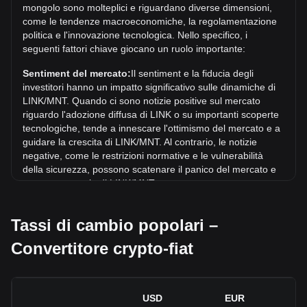
mongolo sono molteplici e riguardano diverse dimensioni,
supererà l'attuale massimo storico.
come le tendenze macroeconomiche, la regolamentazione
Qual è la tendenza del prezzo di in MNT?
politica e l'innovazione tecnologica. Nello specifico, i
seguenti fattori chiave giocano un ruolo importante:
Negli ultimi 7 giorni, il tasso di cambio di Chainlink (LINK) è
aumentato di 0.72%. Nell'ultimo mese, il tasso di cambio di
Sentiment del mercato:
Il sentiment e la fiducia degli
Chainlink (LINK) è aumentato di 7.77% in rapporto a: Tugrik
investitori hanno un impatto significativo sulle dinamiche di
mongolo (MNT).
LINK/MNT. Quando ci sono notizie positive sul mercato
riguardo l'adozione diffusa di LINK o su importanti scoperte
tecnologiche, tende a innescare l'ottimismo del mercato e a
guidare la crescita di LINK/MNT. Al contrario, le notizie
negative, come le restrizioni normative e le vulnerabilità
della sicurezza, possono scatenare il panico del mercato e
portare a un calo di LINK/MNT.
Contesto normativo:
Le politiche e le normative
Tassi di cambio popolari –
governative relative alle criptovalute hanno un impatto
diretto sulla loro accettazione, che a sua volta ne determina
Convertitore crypto-fiat
il valore rispetto alle valute tradizionali come il dollaro
statunitense. Regolamentazioni chiare e favorevoli possono
aumentare la fiducia degli investitori nei confronti delle
criptovalute e far crescere il loro valore. Al contrario,
USD
EUR
politiche normative vaghe o troppo severe possono