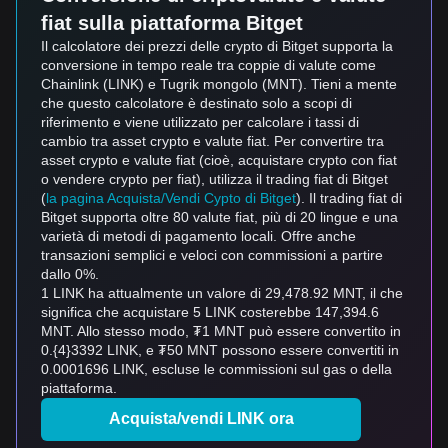
fiat sulla piattaforma Bitget
Il calcolatore dei prezzi delle crypto di Bitget supporta la
conversione in tempo reale tra coppie di valute come
Chainlink (LINK) e Tugrik mongolo (MNT). Tieni a mente
che questo calcolatore è destinato solo a scopi di
riferimento e viene utilizzato per calcolare i tassi di
cambio tra asset crypto e valute fiat. Per convertire tra
asset crypto e valute fiat (cioè, acquistare crypto con fiat
o vendere crypto per fiat), utilizza il trading fiat di Bitget
(
la pagina Acquista/Vendi Cypto di Bitget
). Il trading fiat di
Bitget supporta oltre 80 valute fiat, più di 20 lingue e una
varietà di metodi di pagamento locali. Offre anche
transazioni semplici e veloci con commissioni a partire
dallo 0%.
1 LINK ha attualmente un valore di 29,478.92 MNT, il che
significa che acquistare 5 LINK costerebbe 147,394.6
MNT. Allo stesso modo, ₮1 MNT può essere convertito in
0.{4}3392 LINK, e ₮50 MNT possono essere convertiti in
0.0001696 LINK, escluse le commissioni sul gas o della
piattaforma.
Acquista/vendi LINK ora