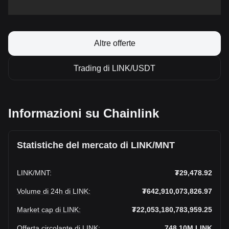
Altre offerte
Trading di LINK/USDT
Informazioni su Chainlink
Statistiche del mercato di LINK/MNT
LINK
/
MNT
:
₮29,478.92
Volume di 24h di LINK
:
₮642,910,073,826.97
Market cap di LINK
:
₮22,053,180,783,959.25
Offerta circolante di LINK
:
748.10M
LINK