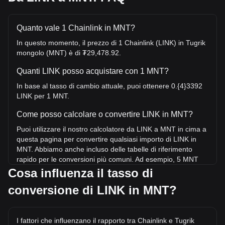
Quanto vale 1 Chainlink in MNT?
In questo momento, il prezzo di 1 Chainlink (LINK) in Tugrik
mongolo (MNT) è di ₮29,478.92.
Quanti LINK posso acquistare con 1 MNT?
In base al tasso di cambio attuale, puoi ottenere 0.{4}3392
LINK per 1 MNT.
Come posso calcolare o convertire LINK in MNT?
Puoi utilizzare il nostro calcolatore da LINK a MNT in cima a
questa pagina per convertire qualsiasi importo di LINK in
MNT. Abbiamo anche incluso delle tabelle di riferimento
rapido per le conversioni più comuni. Ad esempio, 5 MNT
equivalgono a 0.0001696 LINK, mentre 5 LINK costeranno
Cosa influenza il tasso di
circa 147,394.6MNT.
conversione di LINK in MNT?
Qual è il prezzo più alto di LINK/MNT mai raggiunto?
Il prezzo massimo storico di 1 LINK in MNT è di
I fattori che influenzano il rapporto tra Chainlink e Tugrik
₮190,089.54. Resta da vedere se il valore di 1 LINK/MNT