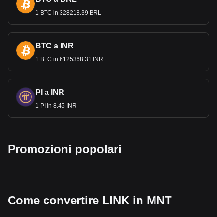
Le rimesse dei cittadini mongoli che lavorano all’estero,
soprattutto in Corea del Sud e Giappone, sono una fonte
1 BTC in 328218.39 BRL
vitale di reddito straniero. Queste rimesse, convertite in
tugri
k, sostengono molte famiglie e contribuiscono
all’economia nazionale.
BTC a INR
1 BTC in 6125368.31 INR
I dati relativi agli scambi di criptovalute di Bitget
mostrano che la più popolare coppia di valute di
Chainlink è quella tra LINK e MNT, con il codice di
valuta di Chainlink che è LINK. Usa il nostro
PI a INR
calcolatore crypto per vedere a quanto può essere
1 PI in 8.45 INR
scambiata la tua criptovaluta per MNT.
Promozioni popolari
Come convertire LINK in MNT