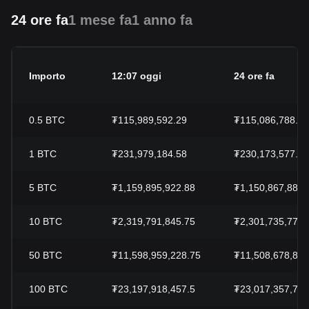
24 ore fa
1 mese fa
1 anno fa
Importo
12:07 oggi
24 ore fa
0.5
BTC
₮115,989,592.29
₮115,086,788.92
1
BTC
₮231,979,184.58
₮230,173,577.85
5
BTC
₮1,159,895,922.88
₮1,150,867,889.
10
BTC
₮2,319,791,845.75
₮2,301,735,778.
50
BTC
₮11,598,959,228.75
₮11,508,678,892
100
BTC
₮23,197,918,457.5
₮23,017,357,785