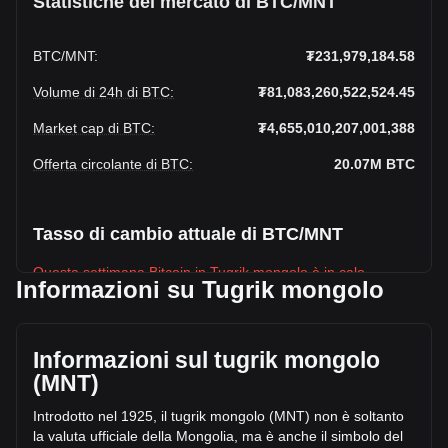
Statistiche del mercato di BTC/MNT
BTC
/
MNT
:
₮231,979,184.58
Volume di 24h di BTC
:
₮81,083,260,522,524.45
Market cap di BTC
:
₮4,655,010,207,001,388
Offerta circolante di BTC
:
20.07M
BTC
Tasso di cambio attuale di BTC/MNT
Questa settimana Bitcoin in Tugrik mongolo è in calo.
Informazioni su Tugrik mongolo
Il prezzo attuale di Bitcoin è ₮231,979,184.58 per BTC, con
un’offerta circolante di 20,066,500 BTC e una
capitalizzazione di mercato totale di
Informazioni sul tugrik mongolo
₮4,655,010,207,001,388 MNT. Il volume di trading di Bitcoin
(MNT)
ha subito una variazione di ₮-1,303,105,145,775.49 MNT
nelle ultime 24 ore, pari a -1.58%. Inoltre, nell’ultima
Introdotto nel 1925, il tugrik mongolo (MNT) non è soltanto
giornata di trading, è stato scambiato un volume pari a
la valuta ufficiale della Mongolia, ma è anche il simbolo del