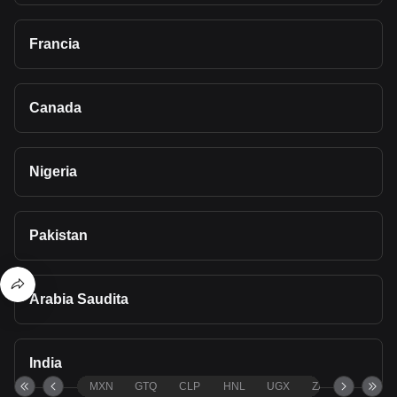
Francia
Canada
Nigeria
Pakistan
Arabia Saudita
India
MXN
GTQ
CLP
HNL
UGX
ZAR
TND