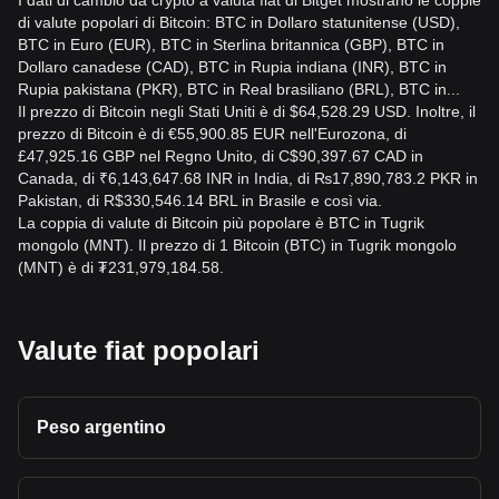
I dati di cambio da crypto a valuta fiat di Bitget mostrano le coppie
di valute popolari di Bitcoin: BTC in Dollaro statunitense (USD),
BTC in Euro (EUR), BTC in Sterlina britannica (GBP), BTC in
Dollaro canadese (CAD), BTC in Rupia indiana (INR), BTC in
Rupia pakistana (PKR), BTC in Real brasiliano (BRL), BTC in...
Il prezzo di Bitcoin negli Stati Uniti è di $64,528.29 USD. Inoltre, il
prezzo di Bitcoin è di €55,900.85 EUR nell'Eurozona, di
£47,925.16 GBP nel Regno Unito, di C$90,397.67 CAD in
Canada, di ₹6,143,647.68 INR in India, di ₨17,890,783.2 PKR in
Pakistan, di R$330,546.14 BRL in Brasile e così via.
La coppia di valute di Bitcoin più popolare è BTC in Tugrik
mongolo (MNT). Il prezzo di 1 Bitcoin (BTC) in Tugrik mongolo
(MNT) è di ₮231,979,184.58.
Valute fiat popolari
Peso argentino