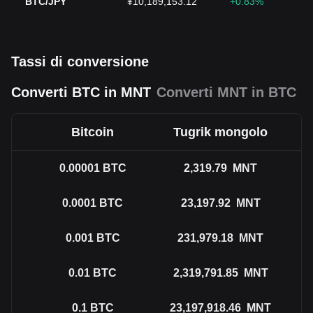
BTC/JPY
¥10,189,153.12
+0.83%
Tassi di conversione
Converti BTC in MNT
Converti MNT in BTC
Bitcoin
Tugrik mongolo
0.00001
BTC
2,319.79
MNT
0.0001
BTC
23,197.92
MNT
0.001
BTC
231,979.18
MNT
0.01
BTC
2,319,791.85
MNT
0.1
BTC
23,197,918.46
MNT