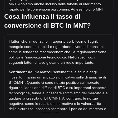
MNT. Abbiamo anche incluso delle tabelle di riferimento
rapido per le conversioni più comuni. Ad esempio, 5 MNT
equivalgono a 0.{7}2155 BTC, mentre 5 BTC costeranno
Cosa influenza il tasso di
circa 1,159,895,922.88MNT.
conversione di BTC in MNT?
Qual è il prezzo più alto di BTC/MNT mai raggiunto?
Il prezzo massimo storico di 1 BTC in MNT è di
I fattori che influenzano il rapporto tra Bitcoin e Tugrik
₮453,682,061.65. Resta da vedere se il valore di 1
mongolo sono molteplici e riguardano diverse dimensioni,
BTC/MNT supererà l'attuale massimo storico.
come le tendenze macroeconomiche, la regolamentazione
Qual è la tendenza del prezzo di in MNT?
politica e l'innovazione tecnologica. Nello specifico, i
seguenti fattori chiave giocano un ruolo importante:
Negli ultimi 7 giorni, il tasso di cambio di Bitcoin (BTC) è
sceso di 0.28%. Nell'ultimo mese, il tasso di cambio di
Sentiment del mercato:
Il sentiment e la fiducia degli
Bitcoin (BTC) è aumentato di 1.87% in rapporto a: Tugrik
investitori hanno un impatto significativo sulle dinamiche di
mongolo (MNT).
BTC/MNT. Quando ci sono notizie positive sul mercato
riguardo l'adozione diffusa di BTC o su importanti scoperte
tecnologiche, tende a innescare l'ottimismo del mercato e a
guidare la crescita di BTC/MNT. Al contrario, le notizie
negative, come le restrizioni normative e le vulnerabilità
della sicurezza, possono scatenare il panico del mercato e
portare a un calo di BTC/MNT.