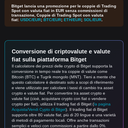
Bitget lancia una promozione per le coppie di Trading
Spot con valuta fiat in EUR senza commissioni di
transazione, Coppie di Trading Spot con valuta
fiat:
USDC/EUR
;
BTC/EUR
;
ETH/EUR
;
SOL/EUR
.
Conversione di criptovalute e valute
fiat sulla piattaforma Bitget
Il calcolatore dei prezzi delle crypto di Bitget supporta la
conversione in tempo reale tra coppie di valute come
Bitcoin (BTC) e Tugrik mongolo (MNT). Tieni a mente che
questo calcolatore è destinato solo a scopi di riferimento
e viene utilizzato per calcolare i tassi di cambio tra asset
crypto e valute fiat. Per convertire tra asset crypto e
valute fiat (cioè, acquistare crypto con fiat o vendere
crypto per fiat), utilizza il trading fiat di Bitget (
la pagina
Acquista/Vendi Cypto di Bitget
). Il trading fiat di Bitget
supporta oltre 80 valute fiat, più di 20 lingue e una varietà
di metodi di pagamento locali. Offre anche transazioni
semplici e veloci con commissioni a partire dallo 0%.