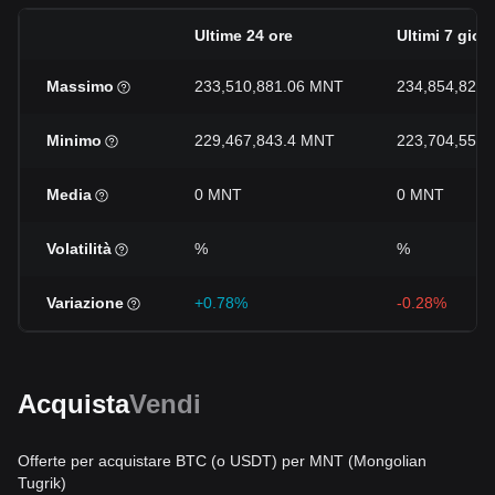
Ultime 24 ore
Ultimi 7 giorn
Massimo
233,510,881.06 MNT
234,854,821
Minimo
229,467,843.4 MNT
223,704,555
Media
0 MNT
0 MNT
Volatilità
%
%
Variazione
+0.78%
-0.28%
Acquista
Vendi
Offerte per acquistare BTC (o USDT) per MNT (Mongolian
Tugrik)