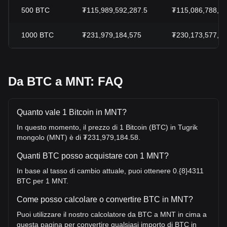
500
BTC
₮115,989,592,287.5
₮115,086,788,9
1000
BTC
₮231,979,184,575
₮230,173,577,8
Da BTC a MNT: FAQ
Quanto vale 1 Bitcoin in MNT?
In questo momento, il prezzo di 1 Bitcoin (BTC) in Tugrik
mongolo (MNT) è di ₮231,979,184.58.
Quanti BTC posso acquistare con 1 MNT?
In base al tasso di cambio attuale, puoi ottenere 0.{8}4311
BTC per 1 MNT.
Come posso calcolare o convertire BTC in MNT?
Puoi utilizzare il nostro calcolatore da BTC a MNT in cima a
questa pagina per convertire qualsiasi importo di BTC in