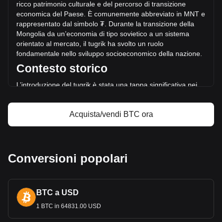
₮82,386,365,668,299.94 di BTC.
ricco patrimonio culturale e del percorso di transizione
economica del Paese. È comunemente abbreviato in MNT e
rappresentato dal simb
olo ₮. Durante la transizione della
Ulteriori informazioni riguardo Bitcoin su
Mongolia da un’economia di tipo sovietico a un sistema
Bitget
orientato al mercato, il tugrik ha svolto un ruolo
fondamentale nello sviluppo socioeconomico della nazione.
Prezzo di Bitcoin
Contesto storico
Previsione del prezzo di Bitcoin
Che cos'è Bitcoin (BTC)
L’introduzione del tugrik è stata una t
appa significativa nei
Calcolatore di profitto di Bitcoin
primi anni di indipendenza della Mongolia, poiché ha
simboleggiato il distacco dalle valute cinesi e russe che
Acquista/vendi BTC ora
circolavano in precedenza. La creazione del tugrik si
inquadra nel più ampio sforzo della Mongolia di affermare la
propria
sovranità nazionale e la propria indipendenza
economica.
Conversioni popolari
Elementi grafici e simbolismo
La grafica del tugrik mongolo rispecchia le profonde radici
storiche e la cultura nomade del Paese. Le banconote e le
BTC a USD
monete raffigurano immagini di leader storici mong
oli come
Gengis Khan e Damdin Sükhbaatar, insieme a simboli e
1 BTC in 64831.00 USD
motivi tradizionali che celebrano la ricca storia e l’identità