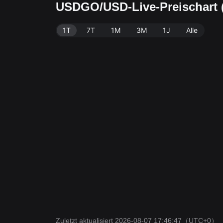
USDGO/USD-Live-Preischart
1T
7T
1M
3M
1J
Alle
Zuletzt aktualisiert 2026-08-07 17:46:47
（UTC+0）