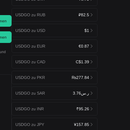
USDGO zu RUB
₽82.5
men
USDGO zu USD
$1
men
USDGO zu EUR
€0.87
 und
USDGO zu CAD
C$1.39
USDGO zu PKR
₨277.84
USDGO zu SAR
ر.س3.76
USDGO zu INR
₹95.26
USDGO zu JPY
¥157.85