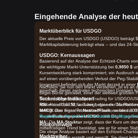
Eingehende Analyse der heu
Marktüberblick für USDGO
Der aktuelle Preis von USDGO (USDGO) beträgt $1
Marktkapitalisierung beträgt etwa -- und das 24-S
USDGO: Kernaussagen
Basierend auf der Analyse der Echtzeit-Charts von
die wichtigste Markt-Unterstützung bei
0,9850 $
un
Kursentwicklung stark komprimiert; ein Ausbruch
auf einen vorübergehenden Verlust der Peg-Stabili
Insgesamt befindet sich der Markt derzeit in einer
Nachdem Sie nun den Markt verstehen, ist es an 
innerhalb dieser zentralen technischen Grenzen ko
Bitget-Börse getradet, einer der weltweit größten 
Technische Indikatoren
Nutzern. Bitget bietet Spot-Trading für USDGO/US
RSI:
Maker und 0,03 % für Taker beginnen. Die Plattfo
Aktuell bei
52
, was zeigt, dass der Marktmo
MACD:
verfügt über einen Protection-Fonds von über 300 M
Das Signal ist
Neutral/Flach
, wobei das H
klaren Richtungspräferenz hin.
Handelsvolumens von USDGO zählt Bitget regelmä
Registrieren Sie sich für ein kostenloses Bitget-Ko
MA:
Die
MA-Struktur
zeigt, dass der Kurs um den
Risikohinweis
mittelfristigen Trend bestätigt, wie er für einen Sta
Die obige Analyse basiert auf den Echtzeit-Chartd
Markttreiber
Research-Team erstellt und geprüft. Sie dient ledi