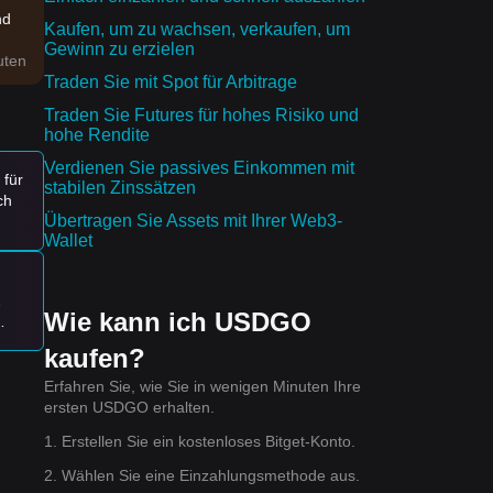
nd
Kaufen, um zu wachsen, verkaufen, um
Gewinn zu erzielen
uten
Traden Sie mit Spot für Arbitrage
ltet
Traden Sie Futures für hohes Risiko und
hohe Rendite
Verdienen Sie passives Einkommen mit
 für
stabilen Zinssätzen
ch
Übertragen Sie Assets mit Ihrer Web3-
Wallet
dies
2
Wie kann ich USDGO
kaufen?
ich
e
k
Erfahren Sie, wie Sie in wenigen Minuten Ihre
ersten USDGO erhalten.
1. Erstellen Sie ein kostenloses Bitget-Konto.
2. Wählen Sie eine Einzahlungsmethode aus.
ah