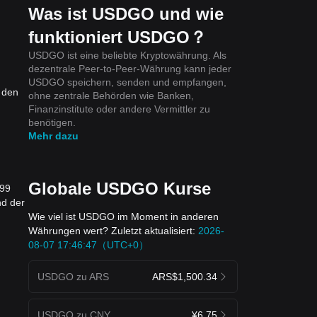
Was ist USDGO und wie
funktioniert USDGO？
USDGO ist eine beliebte Kryptowährung. Als
dezentrale Peer-to-Peer-Währung kann jeder
USDGO speichern, senden und empfangen,
 den
ohne zentrale Behörden wie Banken,
Finanzinstitute oder andere Vermittler zu
benötigen.
Mehr dazu
Globale USDGO Kurse
.99
nd der
Wie viel ist USDGO im Moment in anderen
Währungen wert? Zuletzt aktualisiert:
2026-
08-07 17:46:47（UTC+0）
USDGO zu ARS
ARS$1,500.34
USDGO zu CNY
¥6.75