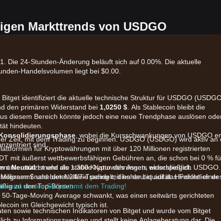
tigen Markttrends von USDGO
. Die 24-Stunden-Änderung beläuft sich auf 0.00%. Die aktuelle
tunden-Handelsvolumen liegt bei $0.00.
 Bitget identifiziert die aktuelle technische Struktur für USDGO (USDG
d den primären Widerstand bei
1,0250 $
. Als Stablecoin bleibt die
 aus diesem Bereich könnte jedoch eine neue Trendphase auslösen ode
tät hindeuten.
Konsolidierungsphase
, wobei die Kursschwankungen von USDGO e
der Zeit, mit dem Trading zu beginnen. USDGO (USDGO) wird aktiv an 
nzentriert sind.
Plattformen für Kryptowährungen mit über 120 Millionen registrierten
DT mit äußerst wettbewerbsfähigen Gebühren an, die schon bei 0 % fü
rm unterstützt mehr als 1.300 Kryptowährungen, einschließlich USDGO.
ment
Neutral
ist und die stabile Natur des Assets widerspiegelt.
illionen $ und bietet 24/7-Trading mit hoher Liquidität. Hinsichtlich de
istogramm nahe der Nulllinie pendelt; dies deutet auf das Fehlen einer
ßig zu den Top-Börsen.
nto und starten Sie jetzt mit dem Trading!
 50-Tage-Moving Average schwankt, was einen seitwärts gerichteten
blecoin im Gleichgewicht typisch ist.
aten sowie technischen Indikatoren von Bitget und wurde vom Bitget
glich zu Informationszwecken und stellt keine Anlageberatung dar. Die