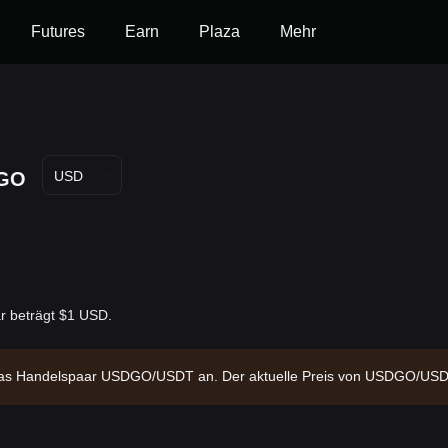
Futures
Earn
Plaza
Mehr
GO
USD
r beträgt $1 USD.
r das Handelspaar USDGO/USDT an. Der aktuelle Preis von USDGO/USD
arktkapitalisierung von -- und ein zirkulierendes Angebot von --. Daten