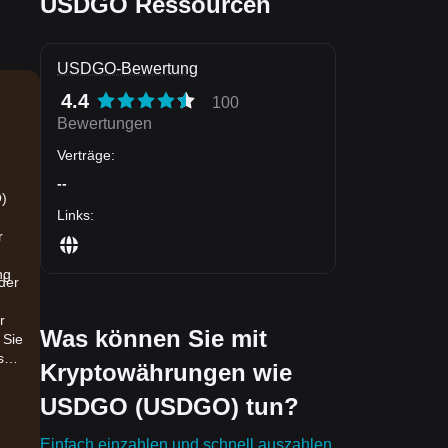
USDGO Ressourcen
USDGO-Bewertung
4.4
100
Bewertungen
Verträge
:
--
O)
Links
:
r
ng
der
r
Was können Sie mit
 Sie
s
Kryptowährungen wie
USDGO (USDGO) tun?
Einfach einzahlen und schnell auszahlen