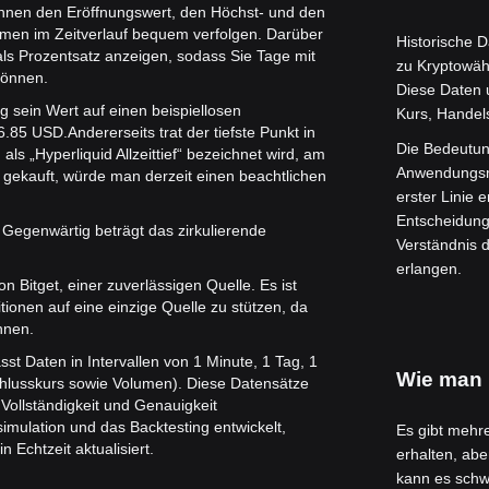
nnen den Eröffnungswert, den Höchst- und den
umen im Zeitverlauf bequem verfolgen. Darüber
Historische 
als Prozentsatz anzeigen, sodass Sie Tage mit
zu Kryptowäh
können.
Diese Daten 
g sein Wert auf einen beispiellosen
Kurs, Handel
76.85 USD.
Andererseits trat der tiefste Punkt in
Die Bedeutung
ls „Hyperliquid Allzeittief“ bezeichnet wird, am
Anwendungsmö
d gekauft, würde man derzeit einen beachtlichen
erster Linie 
Entscheidung
 Gegenwärtig beträgt das zirkulierende
Verständnis 
erlangen.
n Bitget, einer zuverlässigen Quelle. Es ist
tionen auf eine einzige Quelle zu stützen, da
nnen.
st Daten in Intervallen von 1 Minute, 1 Tag, 1
Wie man 
chlusskurs sowie Volumen). Diese Datensätze
Vollständigkeit und Genauigkeit
simulation und das Backtesting entwickelt,
Es gibt mehr
Echtzeit aktualisiert.
erhalten, abe
kann es schw