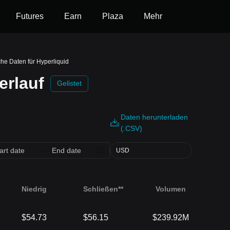
Futures
Earn
Plaza
Mehr
che Daten für Hyperliquid
erlauf
Gelistet
Daten herunterladen
(.CSV)
USD
Niedrig
Schließen**
Volumen
$54.73
$56.15
$239.92M