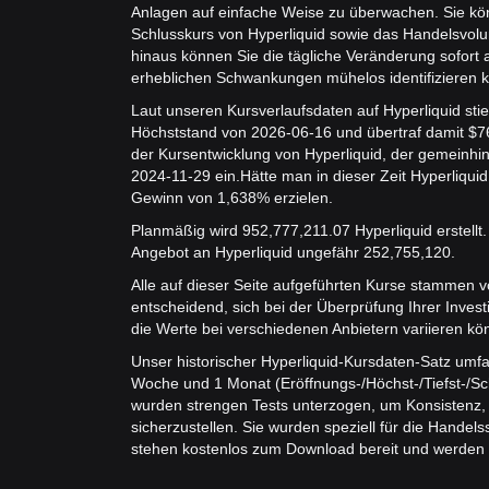
Anlagen auf einfache Weise zu überwachen. Sie kö
Schlusskurs von Hyperliquid sowie das Handelsvol
hinaus können Sie die tägliche Veränderung sofort 
erheblichen Schwankungen mühelos identifizieren 
Laut unseren Kursverlaufsdaten auf Hyperliquid stie
Höchststand von 2026-06-16 und übertraf damit $
der Kursentwicklung von Hyperliquid, der gemeinhin a
2024-11-29 ein.
Hätte man in dieser Zeit Hyperliqui
Gewinn von 1,638% erzielen.
Planmäßig wird 952,777,211.07 Hyperliquid erstellt.
Angebot an Hyperliquid ungefähr 252,755,120.
Alle auf dieser Seite aufgeführten Kurse stammen vo
entscheidend, sich bei der Überprüfung Ihrer Investi
die Werte bei verschiedenen Anbietern variieren kö
Unser historischer Hyperliquid-Kursdaten-Satz umfas
Woche und 1 Monat (Eröffnungs-/Höchst-/Tiefst-/S
wurden strengen Tests unterzogen, um Konsistenz, 
sicherzustellen. Sie wurden speziell für die Handels
stehen kostenlos zum Download bereit und werden in 