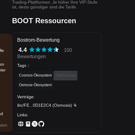
Trading-Plattformen. Je höher Ihre VIP-Stufe
ist, desto günstiger sind die Tarife.
BOOT Ressourcen
Bostrom-Bewertung
4.4
100
le
Bewertungen
den
Tags
：
nter
Cosmos-Ökosystem
Opensource
Osmose-Ökosystem
Verträge
:
ibc/FE
...
0D1E2C4
(
Osmosis
)
nd
Links
:
uten