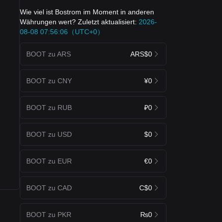
Wie viel ist Bostrom im Moment in anderen
Währungen wert? Zuletzt aktualisiert:
2026-
08-08 07:56:06（UTC+0）
BOOT zu ARS
ARS$0
BOOT zu CNY
¥0
BOOT zu RUB
₽0
BOOT zu USD
$0
BOOT zu EUR
€0
BOOT zu CAD
C$0
BOOT zu PKR
₨0