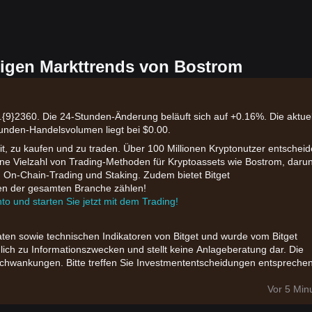
igen Markttrends von Bostrom
.{9}2360. Die 24-Stunden-Änderung beläuft sich auf +0.16%. Die aktuel
tunden-Handelsvolumen liegt bei $0.00.
eit, zu kaufen und zu traden. Über 100 Millionen Kryptonutzer entschei
t eine Vielzahl von Trading-Methoden für Kryptoassets wie Bostrom, daru
, On-Chain-Trading und Staking. Zudem bietet Bitget
ten der gesamten Branche zählen!
nto und starten Sie jetzt mit dem Trading!
aten sowie technischen Indikatoren von Bitget und wurde vom Bitget
glich zu Informationszwecken und stellt keine Anlageberatung dar. Die
chwankungen. Bitte treffen Sie Investmententscheidungen entspreche
Vor 5 Min