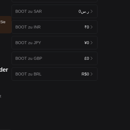
BOOT zu SAR
ر.س0
 Sie
BOOT zu INR
₹0
BOOT zu JPY
¥0
BOOT zu GBP
£0
der
BOOT zu BRL
R$0
t