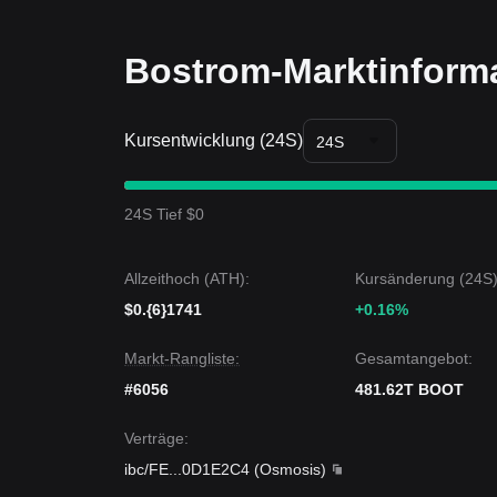
Bostrom-Marktinform
Kursentwicklung (24S)
24S
24S Tief $0
Allzeithoch (ATH):
Kursänderung (24S)
$0.{6}1741
+0.16%
Markt-Rangliste:
Gesamtangebot:
#6056
481.62T BOOT
Verträge
:
ibc/FE
...
0D1E2C4
(
Osmosis
)