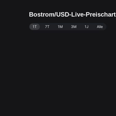
Bostrom/USD-Live-Preischar
1T
7T
1M
3M
1J
Alle