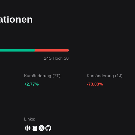
ationen
24S Hoch $0
:
Kursänderung (7T):
Kursänderung (1J):
+2.77%
-73.03%
Links
: