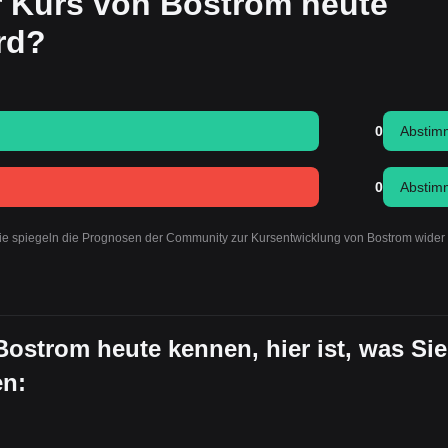
r Kurs von Bostrom heute
ird?
0
Abstim
0
Abstim
Sie spiegeln die Prognosen der Community zur Kursentwicklung von Bostrom wider
 Bostrom heute kennen, hier ist, was Sie
en: