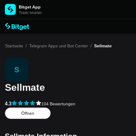
Bitget App
Trade smarter
Startseite
/
Telegram Apps und Bot Center
/
Sellmate
S
Sellmate
4.3
104 Bewertungen
Öffnen