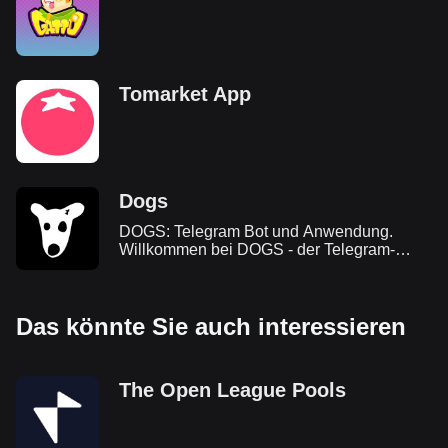
Tomarket App
Dogs
DOGS: Telegram Bot und Anwendung.
Willkommen bei DOGS - der Telegram-
nativsten Meme Coin. In diesem Leitfaden
finden Sie alle wichtigen Informationen über
DOGS, seinen Airdrop und wie Sie am
Das könnte Sie auch interessieren
Ökosystem teilnehmen können.
The Open League Pools