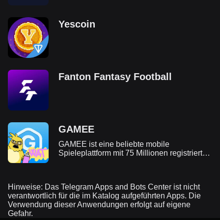
Yescoin
Fanton Fantasy Football
GAMEE
GAMEE ist eine beliebte mobile
Spieleplattform mit 75 Millionen registrierten
Nutzern auf Telegram. Ihr Ziel ist es,
normale Web-Gamer durch unterhaltsame
Spiele und Blockchain-Technologie in die
Hinweise: Das Telegram Apps and Bots Center ist nicht
Web3-Ära zu führen.
verantwortlich für die im Katalog aufgeführten Apps. Die
Verwendung dieser Anwendungen erfolgt auf eigene
Gefahr.