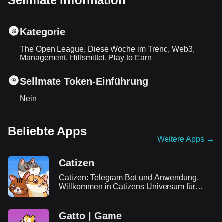
Sellmate Information
Kategorie
The Open League, Diese Woche im Trend, Web3,
Management, Hilfsmittel, Play to Earn
Sellmate Token-Einführung
Nein
Beliebte Apps
Weitere Apps
→
Catizen
Catizen: Telegram Bot und Anwendung.
Willkommen in Catizens Universum für
Katzenliebhaber! Erfahren Sie, wie man
Catizen spielt, nehmen Sie am Airdrop teil
und erfahren Sie alle Details über Catizen.
Gatto | Game