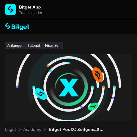
Bitget App
Trade smarter
Anfänger
Tutorial
Finanzen
Bitget
>
Academy
>
Bitget PoolX: Zeitgemäße
Navigation auf dem Krypt