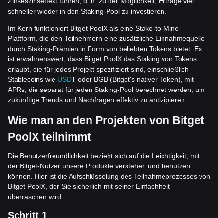
Zinseszinseffekt führen, d. h. zu der Möglichkeit, Erträge viel
schneller wieder in den Staking-Pool zu investieren.
Im Kern funktioniert Bitget PoolX als eine Stake-to-Mine-
Plattform, die den Teilnehmern eine zusätzliche Einnahmequelle
durch Staking-Prämien in Form von beliebten Tokens bietet. Es
ist erwähnenswert, dass Bitget PoolX das Staking von Tokens
erlaubt, die für jedes Projekt spezifiziert sind, einschließlich
Stablecoins wie
USD
T oder BGB (Bitget's nativer Token), mit
APRs, die separat für jeden Staking-Pool berechnet werden, um
zukünftige Trends und Nachfragen effektiv zu antizipieren.
Wie man an den Projekten von Bitget
PoolX teilnimmt
Die Benutzerfreundlichkeit bezieht sich auf die Leichtigkeit, mit
der Bitget-Nutzer unsere Produkte verstehen und benutzen
können. Hier ist die Aufschlüsselung des Teilnahmeprozesses von
Bitget PoolX, der Sie sicherlich mit seiner Einfachheit
überraschen wird:
Schritt 1