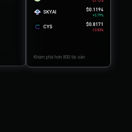
-21.12%
$0.1194
SKYAI
+5.79%
$0.8171
CYS
-13.83%
Khám phá hơn 800 tài sản