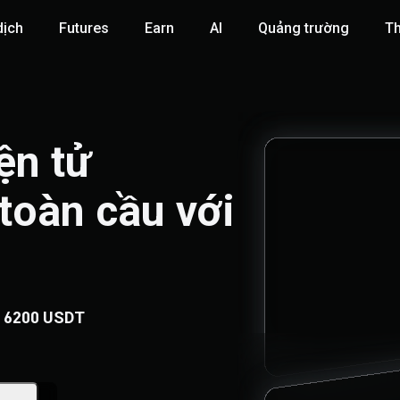
dịch
Futures
‌Earn
AI
Quảng trường
T
n tử

toàn cầu với 
á
6200 USDT