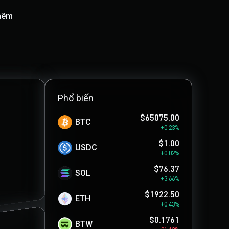
hêm
Phổ biến
$65075.00
BTC
+0.23%
$1.00
USDC
+0.02%
$76.37
SOL
+3.66%
$1922.50
ETH
+0.43%
$0.1761
BTW