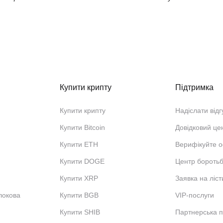
Купити крипту
Підтримка
Купити крипту
Надіслати відг
Купити Bitcoin
Довідковий це
Купити ETH
Верифікуйте о
Купити DOGE
Центр бороть
Купити XRP
Заявка на ліст
локова
Купити BGB
VIP-послуги
Купити SHIB
Партнерська 