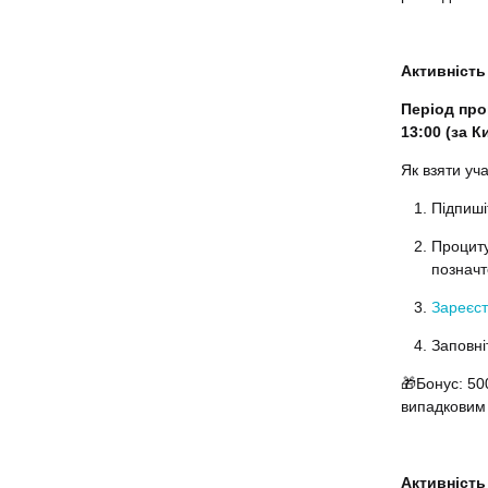
Активність
Період пров
13:00 (за 
Як взяти уч
Підпиші
Проциту
позначте
Зареєст
Заповні
🎁
Бонус: 50
випадковим
Активність