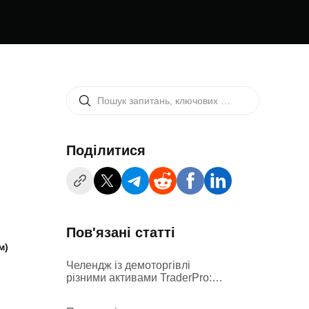
Поділитися
Пов'язані статті
м)
Челендж із демоторгівлі
різними активами TraderPro:
правила і порядок проведення