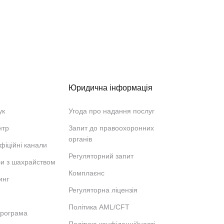
Юридична інформація
ук
Угода про надання послуг
нтр
Запит до правоохоронних
органів
фіційні канали
Регуляторний запит
би з шахрайством
Комплаєнс
инг
Регуляторна ліцензія
Політика AML/CFT
програма