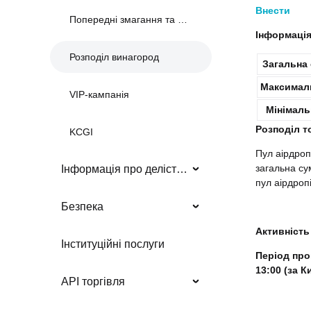
Внести
Попередні змагання та події
Інформація
Розподіл винагород
Загальна
Максималь
VIP-кампанія
Мінімаль
Розподіл т
KCGI
Пул аірдроп
загальна су
Інформація про делістинг
пул аірдропі
Безпека
Активність
Інституційні послуги
Період пров
13:00 (за 
API торгівля