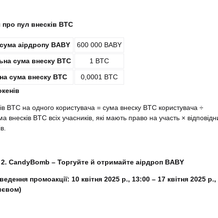
 про пул внесків BTC
 сума аірдропу BABY
600 000 BABY
на сума внеску BTC
1 BTC
на сума внеску BTC
0,0001 BTC
окенів
ів BTC на одного користувача = сума внеску BTC користувача ÷
ма внесків BTC всіх учасників, які мають право на участь × відповідн
в.
 2. CandyBomb – Торгуйте й отримайте аірдроп BABY
едення промоакції: 10 квітня 2025 р., 13:00 – 17 квітня 2025 р.,
Києвом)