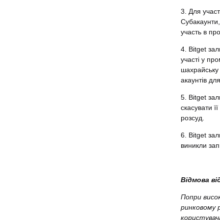
3. Для учас
Субакаунти,
участь в про
4. Bitget з
участі у пр
шахрайську 
акаунтів дл
5. Bitget з
скасувати ї
розсуд.
6. Bitget з
виникли зап
Відмова ві
Попри висо
ринковому 
користувач