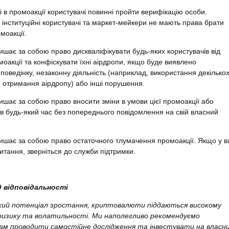
ті в промоакції користувачі повинні пройти верифікацію особи.
 інституційні користувачі та маркет-мейкери не мають права брати
моакції.
алишає за собою право дискваліфікувати будь-яких користувачів від
омоакції та конфіскувати їхні аірдропи, якщо буде виявлено
поведінку, незаконну діяльність (наприклад, використання декілько
я отримання аірдропу) або інші порушення.
алишає за собою право вносити зміни в умови цієї промоакції або
ї в будь-який час без попереднього повідомлення на свій власний
алишає за собою право остаточного тлумачення промоакції. Якщо у в
итання, зверніться до служби підтримки.
д відповідальності
кий потенціал зростання, криптовалюти піддаються високому
ризику та волатильності. Ми наполегливо рекомендуємо
ам проводити самостійне дослідження та інвестувати на власн