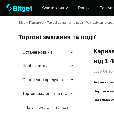
Купити крипту
Ринки
Торгув
Bitget
/
Підтримка
/
Торгові змагання та події
/
Розподіл винагоро
Торгові змагання та події
Карнав
Останні новини
від 1 
Нові лістинги
2025-04-10 
Оновлення продуктів
Активність
Період внес
Торгові змагання та події
Загальна с
Поточні змагання та події