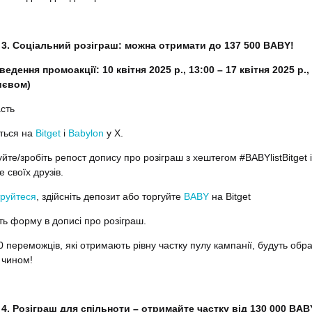
 3. Соціальний розіграш: можна отримати до 137 500 BABY!
едення промоакції: 10 квітня 2025 р., 13:00 – 17 квітня 2025 р.,
Києвом)
асть
ться на
Bitget
і
Babylon
у X.
йте/зробіть репост допису про розіграш з хештегом #BABYlistBitget і
 своїх друзів.
руйтеся
, здійсніть депозит або торгуйте
BABY
на Bitget
ть форму в дописі про розіграш.
0 переможців, які отримають рівну частку пулу кампанії, будуть обра
 чином!
 4. Розіграш для спільноти –
отримайте частку від 130 000 BAB