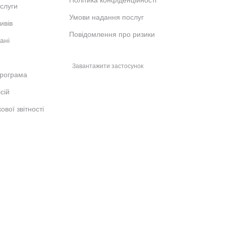
Політика конфіденційності
ослуги
Умови надання послуг
ивів
Повідомлення про ризики
ані
Завантажити застосунок
рограма
сій
ової звітності