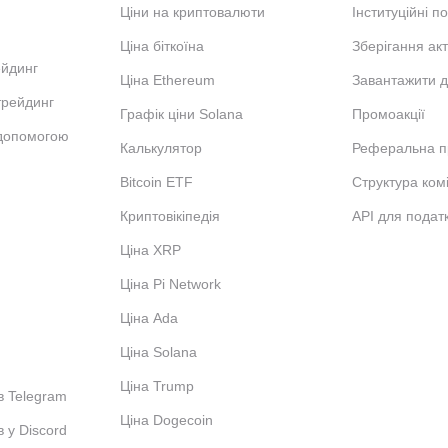
Ціни на криптовалюти
Інституційні п
Ціна біткоїна
Зберігання акт
ейдинг
Ціна Ethereum
Завантажити д
трейдинг
Графік ціни Solana
Промоакції
 допомогою
Калькулятор
Реферальна п
Bitcoin ETF
Структура комі
Криптовікіпедія
API для податк
Ціна XRP
Ціна Pi Network
Ціна Ada
Ціна Solana
Ціна Trump
в Telegram
Ціна Dogecoin
в у Discord