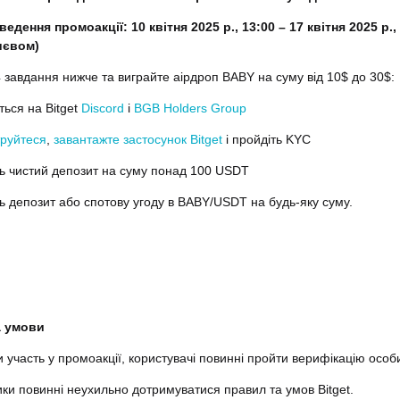
едення промоакції: 10 квітня 2025 р., 13:00 – 17 квітня 2025 р.,
Києвом)
 завдання нижче та виграйте аірдроп BABY на суму від 10$ до 30$:
ться на Bitget
Discord
і
BGB Holders Group
руйтеся
,
завантажте застосунок Bitget
і пройдіть KYC
ть чистий депозит на суму понад 100 USDT
ть депозит або спотову угоду в BABY/USDT на будь-яку суму.
а умови
и участь у промоакції, користувачі повинні пройти верифікацію особ
ники повинні неухильно дотримуватися правил та умов Bitget.