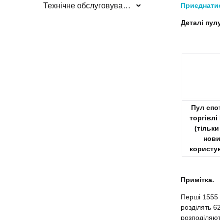
Приєднати
Технічне обслуговування/оновлення системи
Деталі пулу
Пул спо
торгівлі
(тільки
нов
користув
Примітка.
Перші 1555 н
розділять 6
розподіляют