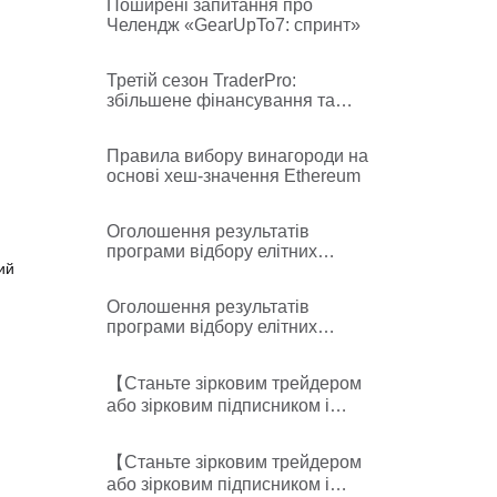
Поширені запитання про
Челендж «GearUpTo7: спринт»
Третій сезон TraderPro:
збільшене фінансування та
винагороди в мемкоїнах!
Правила відбору та час
Правила вибору винагороди на
розподілу акаунтів
основі хеш-значення Ethereum
Оголошення результатів
програми відбору елітних
ий
фʼючерсних трейдерів
Оголошення результатів
програми відбору елітних
фʼючерсних трейдерів
【Станьте зірковим трейдером
або зірковим підписником і
щотижня отримуйте частку від
6000 USDT】-star trader/follower
【Станьте зірковим трейдером
leaderboards released
або зірковим підписником і