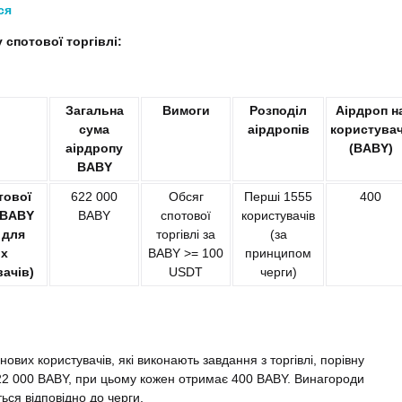
ся
 спотової торгівлі:
Загальна
Вимоги
Розподіл
Аірдроп н
сума
аірдропів
користува
аірдропу
(BABY)
BABY
тової
622 000
Обсяг
Перші 1555
400
 BABY
BABY
спотової
користувачів
 для
торгівлі за
(за
их
BABY >= 100
принципом
ачів)
USDT
черги)
ових користувачів, які виконають завдання з торгівлі, порівну
22 000 BABY, при цьому кожен отримає
400 BABY
. Винагороди
ься відповідно до черги.