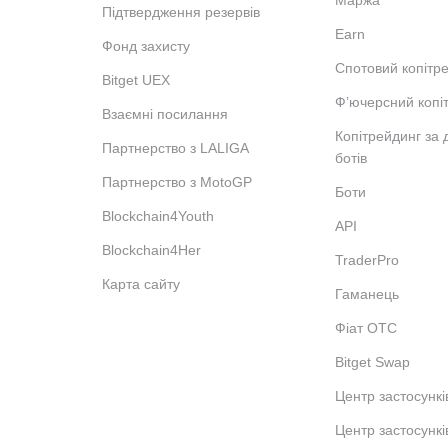
Маржа
Підтвердження резервів
Earn
Фонд захисту
Спотовий копітр
Bitget UEX
Фʼючерсний копі
Взаємні посилання
Копітрейдинг за
Партнерство з LALIGA
ботів
Партнерство з MotoGP
Боти
Blockchain4Youth
API
Blockchain4Her
TraderPro
Карта сайту
Гаманець
Фіат OTC
Bitget Swap
Центр застосункі
Центр застосункі