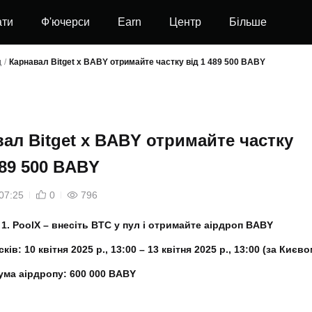
ати
Ф'ючерси
Earn
Центр
Більше
д
/
Карнавал Bitget x BABY отримайте частку від 1 489 500 BABY
ал Bitget x BABY отримайте частку
489 500 BABY
07:25
0
796
 1. PoolX – внесіть BTC у пул і отримайте аірдроп BABY
ків: 10 квітня 2025 р., 13:00 – 13 квітня 2025 р., 13:00 (за Києво
ума аірдропу: 600 000 BABY