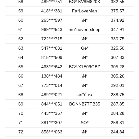
58
489****751
BG*-KV8M820K
382.55
59
418****381
Fa*LoveMan
375.57
60
263****597
\N*
374.92
61
969****543
mo*never_sleep
347.91
62
722****715
\N*
330.75
63
547****631
Ge*
325.50
64
815****509
\N*
307.83
65
463****642
BG*-X1E09GBZ
305.28
66
138****484
\N*
305.26
67
773****014
\N*
292.01
68
489****021
อย*่บ้าน
288.75
69
844****051
BG*-NB7TTB35
287.85
70
443****357
\N*
284.28
71
381****307
SO*
258.31
72
858****063
\N*
244.84