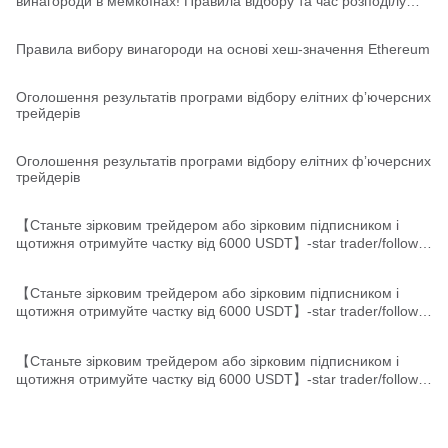
винагороди в мемкоїнах! Правила відбору та час розподілу
акаунтів
Правила вибору винагороди на основі хеш-значення Ethereum
Оголошення результатів програми відбору елітних фʼючерсних
трейдерів
Оголошення результатів програми відбору елітних фʼючерсних
трейдерів
【Станьте зірковим трейдером або зірковим підписником і
щотижня отримуйте частку від 6000 USDT】-star trader/follower
leaderboards released
【Станьте зірковим трейдером або зірковим підписником і
щотижня отримуйте частку від 6000 USDT】-star trader/follower
leaderboards released
【Станьте зірковим трейдером або зірковим підписником і
щотижня отримуйте частку від 6000 USDT】-star trader/follower
leaderboards released