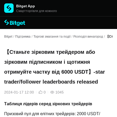
Bitget App
Cмартторгівля для кожного
Bitget
/
Підтримка
/
Торгові змагання та події
/
Розподіл винагород
/
【Стань
【Станьте зірковим трейдером або
зірковим підписником і щотижня
отримуйте частку від 6000 USDT】-star
trader/follower leaderboards released
2024-01-17 12:00
0
1045
Таблиця лідерів серед зіркових трейдерів
Призовий пул для елітних трейдерів: 2000 USDT/