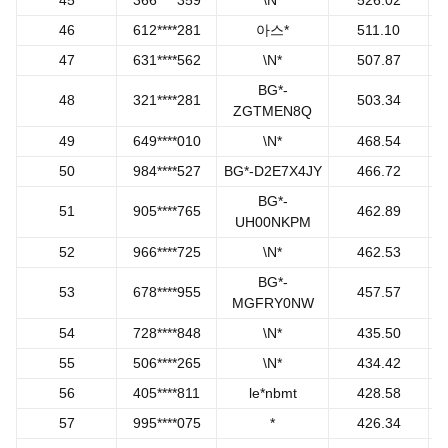
45
366****359
\N*
526.02
46
612****281
아스*
511.10
47
631****562
\N*
507.87
BG*-
48
321****281
503.34
ZGTMEN8Q
49
649****010
\N*
468.54
50
984****527
BG*-D2E7X4JY
466.72
BG*-
51
905****765
462.89
UH00NKPM
52
966****725
\N*
462.53
BG*-
53
678****955
457.57
MGFRY0NW
54
728****848
\N*
435.50
55
506****265
\N*
434.42
56
405****811
le*nbmt
428.58
57
995****075
*
426.34