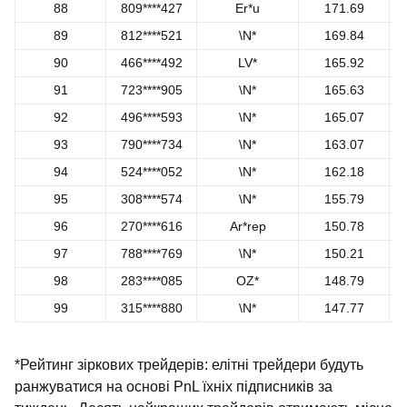
88
809****427
Er*u
171.69
89
812****521
\N*
169.84
90
466****492
LV*
165.92
91
723****905
\N*
165.63
92
496****593
\N*
165.07
93
790****734
\N*
163.07
94
524****052
\N*
162.18
95
308****574
\N*
155.79
96
270****616
Ar*rep
150.78
97
788****769
\N*
150.21
98
283****085
OZ*
148.79
99
315****880
\N*
147.77
*Рейтинг зіркових трейдерів: елітні трейдери будуть
ранжуватися на основі PnL їхніх підписників за