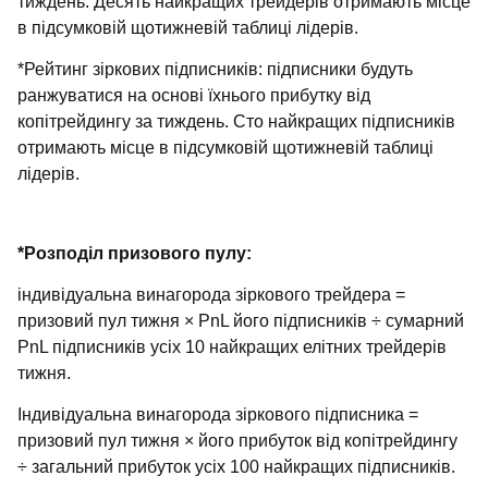
тиждень. Десять найкращих трейдерів отримають місце
в підсумковій щотижневій таблиці лідерів.
*Рейтинг зіркових підписників: підписники будуть
ранжуватися на основі їхнього прибутку від
копітрейдингу за тиждень. Сто найкращих підписників
отримають місце в підсумковій щотижневій таблиці
лідерів.
*Розподіл призового пулу:
індивідуальна винагорода зіркового трейдера =
призовий пул тижня × PnL його підписників ÷ сумарний
PnL підписників усіх 10 найкращих елітних трейдерів
тижня.
Індивідуальна винагорода зіркового підписника =
призовий пул тижня × його прибуток від копітрейдингу
÷ загальний прибуток усіх 100 найкращих підписників.