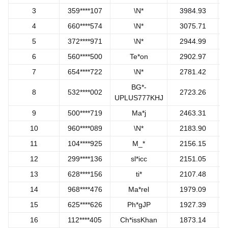
3
359****107
\N*
3984.93
4
660****574
\N*
3075.71
5
372****971
\N*
2944.99
6
560****500
Te*on
2902.97
7
654****722
\N*
2781.42
BG*-
8
532****002
2723.26
UPLUS777KHJ
9
500****719
Ma*j
2463.31
10
960****089
\N*
2183.90
11
104****925
M_*
2156.15
12
299****136
sl*icc
2151.05
13
628****156
ti*
2107.48
14
968****476
Ma*rel
1979.09
15
625****626
Ph*gJP
1927.39
16
112****405
Ch*issKhan
1873.14