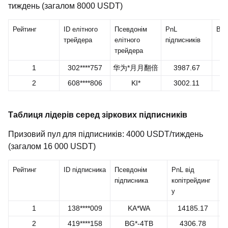
тиждень (загалом 8000 USDT)
Рейтинг
ID елітного
Псевдонім
PnL
Вин
трейдера
елітного
підписників
трейдера
1
302****757
华为*️月月翻倍
3987.67
2
608****806
KI*
3002.11
Таблиця лідерів серед зіркових підписників
Призовий пул для підписників: 4000 USDT/тиждень
(загалом 16 000 USDT)
Рейтинг
ID підписника
Псевдонім
PnL від
В
підписника
копітрейдинг
у
1
138****009
KA*WA
14185.17
2
419****158
BG*-4TB
4306.78