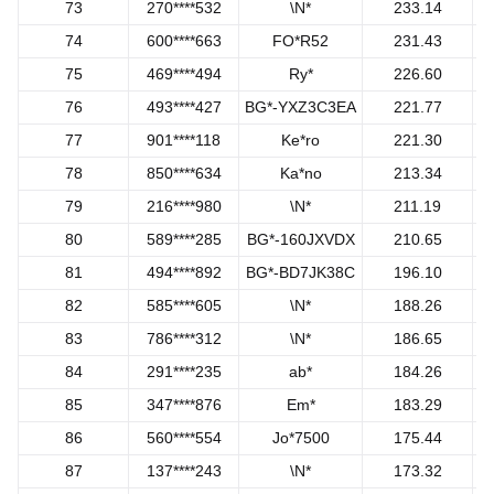
73
270****532
\N*
233.14
74
600****663
FO*R52
231.43
75
469****494
Ry*
226.60
76
493****427
BG*-YXZ3C3EA
221.77
77
901****118
Ke*ro
221.30
78
850****634
Ka*no
213.34
79
216****980
\N*
211.19
80
589****285
BG*-160JXVDX
210.65
81
494****892
BG*-BD7JK38C
196.10
82
585****605
\N*
188.26
83
786****312
\N*
186.65
84
291****235
ab*
184.26
85
347****876
Em*
183.29
86
560****554
Jo*7500
175.44
87
137****243
\N*
173.32