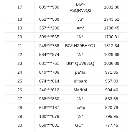
BG*-
17
605****980
1802.80
PSQRVJQ2
18
652****588
yu*
1743.52
19
357****290
Am*
1708.45
20
309****565
\N*
1700.31
21
249****788
BG*-HZ9BHYC1
1312.64
22
584****874
\N*
1029.68
23
681****751
BG*-QUV63LQ
1006.89
24
849****706
pa*lla
971.85
25
674****014
di*park
957.99
26
246****612
Ma*Kai
904.46
27
938****860
\N*
833.58
28
648****187
hu*tp
820.79
29
180****076
\N*
795.95
30
559****831
GC*T
777.45