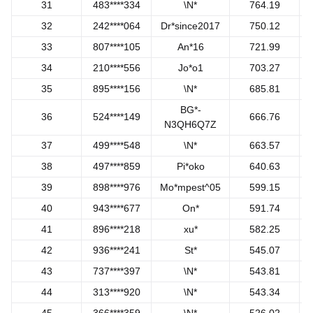
31
483****334
\N*
764.19
32
242****064
Dr*since2017
750.12
33
807****105
An*16
721.99
34
210****556
Jo*o1
703.27
35
895****156
\N*
685.81
BG*-
36
524****149
666.76
N3QH6Q7Z
37
499****548
\N*
663.57
38
497****859
Pi*oko
640.63
39
898****976
Mo*mpest^05
599.15
40
943****677
On*
591.74
41
896****218
xu*
582.25
42
936****241
St*
545.07
43
737****397
\N*
543.81
44
313****920
\N*
543.34