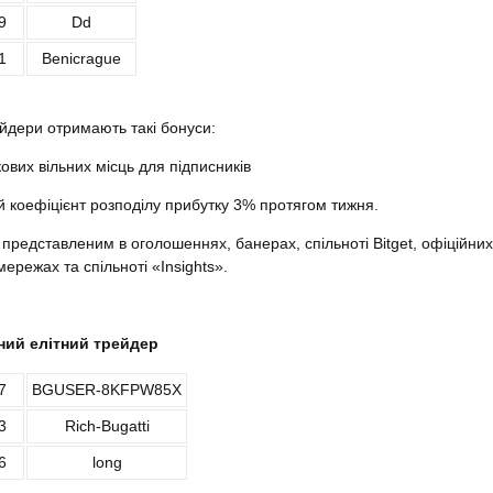
9
Dd
1
Benicrague
рейдери отримають такі бонуси:
кових вільних місць для підписників
й коефіцієнт розподілу прибутку 3% протягом тижня.
 представленим в оголошеннях, банерах, спільноті Bitget, офіційних
мережах та спільноті «Insights».
ний елітний трейдер
7
BGUSER-8KFPW85X
3
Rich-Bugatti
6
long