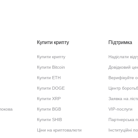
Купити крипту
Підтримка
Купити крипту
Надіслати відг
Купити Bitcoin
Довідковий це
Купити ETH
Верифікуйте о
Купити DOGE
Центр бороть
Купити XRP
Заявка на ліст
локова
Купити BGB
VIP-послуги
Купити SHIB
Партнерська 
Ціни на криптовалюти
Інституційні п