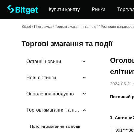
Купити крипту
Ринки
Торгув
Bitget
/
Підтримка
/
Торгові змагання та події
/
Розподіл винагоро
Торгові змагання та події
Оголо
Останні новини
елітни
Нові лістинги
2024-05-21 
Оновлення продуктів
Поточний р
Торгові змагання та події
1. Активни
Поточні змагання та події
991****88