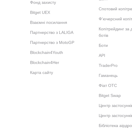
Фонд захисту
Спотовий копітр
Bitget UEX
Фʼючерсний копі
Взаємні посилання
Копітрейдинг за
Партнерство з LALIGA
ботів
Партнерство з MotoGP
Боти
Blockchain4Youth
API
Blockchain4Her
TraderPro
Карта сайту
Гаманець
Фіат OTC
Bitget Swap
Центр застосункі
Центр застосункі
Бібліотека аірдро