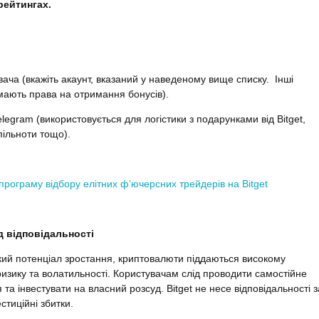
рейтингах.
увача (вкажіть акаунт, вказаний у наведеному вище списку. Інші
мають права на отримання бонусів).
elegram (використовується для логістики з подарунками від Bitget,
пільноти тощо).
програму відбору елітних фʼючерсних трейдерів на Bitget
д відповідальності
ий потенціал зростання, криптовалюти піддаються високому
изику та волатильності. Користувачам слід проводити самостійне
 та інвестувати на власний розсуд. Bitget не несе відповідальності з
естиційні збитки.