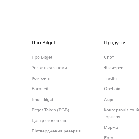
Про Bitget
Продукти
Про Bitget
Спот
Звʼяжіться з нами
Ф’ючерси
Ком’юніті
TradFi
Вакансії
Onchain
Блог Bitget
Акції
Bitget Token (BGB)
Конвертація та б
торгівля
Центр оголошень
Маржа
Підтвердження резервів
Earn