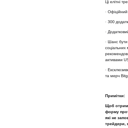
Ці елітні т
· Офіційний
· 300 додат
· Додаткови
· Шанс бути
соціальних 
рекомендован
активами US
· Ексклюзив
та мерч Bitg
Примітки:
Щоб отрима
форму прот
які не зап
трейдери, 