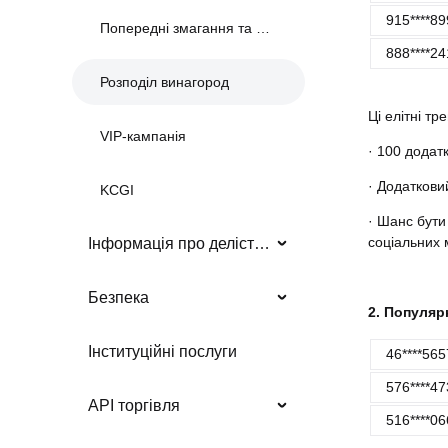
915****89
Попередні змагання та події
888****24
Розподіл винагород
Ці елітні т
VIP-кампанія
· 100 додат
· Додаткови
KCGI
· Шанс бути
соціальних 
Інформація про делістинг
Безпека
2. Популяр
Інституційні послуги
46****565
576****47
API торгівля
516****06