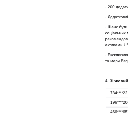
· 200 додат
· Додаткови
· Шанс бути
соціальних 
рекомендован
активами US
· Ексклюзив
та мерч Bitg
4. Зіркови
734****22
196****20
466****65