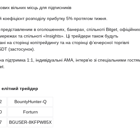
кових вільних місць для підписників
й коефіцієнт розподілу прибутку 5% протягом тижня.
 представленим в оголошеннях, банерах, спільноті Bitget, офіційних
мережах та спільноті «Insights». Ці трейдери також будуть
і на сторінці копітрейдингу та на сторінці фʼючерсної торгівлі
DT (застосунок).
на підтримка 1:1, індивідуальні AMA, інтервʼю зі спеціальними гостя
et.
й елітний трейдер
2
BountyHunter-Q
0
Forturn
7
BGUSER-8KFPW85X