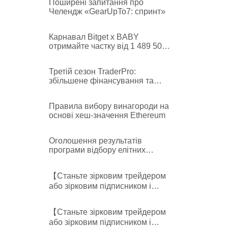
Поширені запитання про
Челендж «GearUpTo7: спринт»
Карнавал Bitget x BABY
отримайте частку від 1 489 500
BABY
Третій сезон TraderPro:
збільшене фінансування та
винагороди в мемкоїнах!
Правила відбору та час
Правила вибору винагороди на
розподілу акаунтів
основі хеш-значення Ethereum
Оголошення результатів
програми відбору елітних
фʼючерсних трейдерів
【Станьте зірковим трейдером
або зірковим підписником і
щотижня отримуйте частку від
6000 USDT】-star trader/follower
【Станьте зірковим трейдером
leaderboards released
або зірковим підписником і