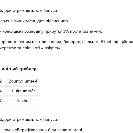
рейдери отримають такі бонуси:
кових вільних місць для підписників
й коефіцієнт розподілу прибутку 3% протягом тижня.
 представленим в оголошеннях, банерах, спільноті Bitget, офіційних
мережах та спільноті «Insights».
й елітний трейдер
2
BountyHunter-F
4
Luftnumm3r
7
Nezha_
рейдери отримають такі бонуси:
 значок «Верифіковано» біля вашого імені