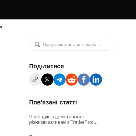
в
Поділитися
Пов'язані статті
Челендж із демоторгівлі
різними активами TraderPro:
правила і порядок проведення