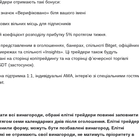
рейдери отримають такі бонуси:
 значок «Верифіковано» біля вашого імені
кових вільних місць для підписників
й коефіцієнт розподілу прибутку 5% протягом тижня.
 представленим в оголошеннях, банерах, спільноті Bitget, офіційних
мережах та спільноті «Insights». Ці трейдери також будуть
і на сторінці копітрейдингу та на сторінці фʼючерсної торгівлі
DT (застосунок).
на підтримка 1:1, індивідуальні AMA, інтервʼю зі спеціальними гостя
et.
ти всі винагороди, обрані елітні трейдери повинні заповнити
ягом семи календарних днів після оголошення. Елітні трейдер
овнили форму, можуть бути позбавлені винагород. Елітні
які не отримають свої винагороди, не матимуть пріоритету в