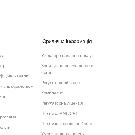
Юридична інформація
ук
Угода про надання послуг
нтр
Запит до правоохоронних
органів
фіційні канали
Регуляторний запит
би з шахрайством
Комплаєнс
инг
Регуляторна ліцензія
Політика AML/CFT
програма
Політика конфіденційності
ослуги
Умови надання послуг