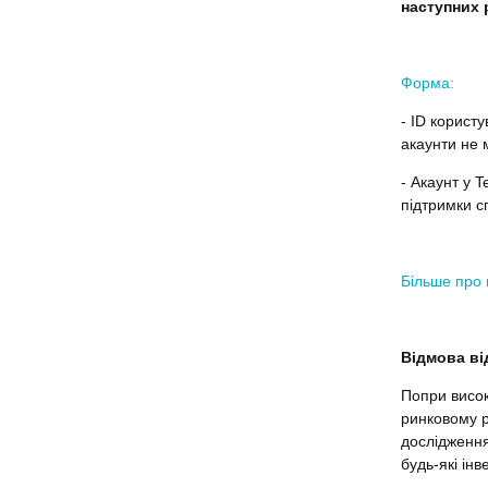
наступних 
Форма:
- ID корист
акаунти не 
- Акаунт у T
підтримки с
Більше про 
Відмова ві
Попри висок
ринковому р
дослідження
будь-які інв