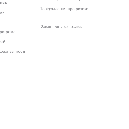
ивів
Повідомлення про ризики
ані
Завантажити застосунок
рограма
сій
ової звітності