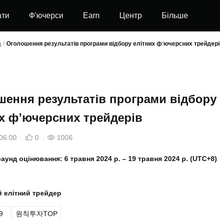
ати
Ф'ючерси
Earn
Центр
Більше
д
/
Оголошення результатів програми відбору елітних фʼючерсних трейдері
шення результатів програми відбору
х фʼючерсних трейдерів
06:00
0
1006
аунд оцінювання: 6 травня 2024 р. – 19 травня 2024 р. (UTC+8)
й елітний трейдер
9
원칙투자TOP