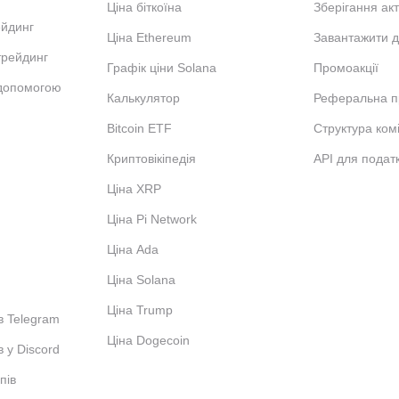
Ціна біткоїна
Зберігання акт
ейдинг
Ціна Ethereum
Завантажити д
трейдинг
Графік ціни Solana
Промоакції
 допомогою
Калькулятор
Реферальна п
Bitcoin ETF
Структура комі
Криптовікіпедія
API для податк
Ціна XRP
Ціна Pi Network
Ціна Ada
Ціна Solana
Ціна Trump
в Telegram
Ціна Dogecoin
в у Discord
пів