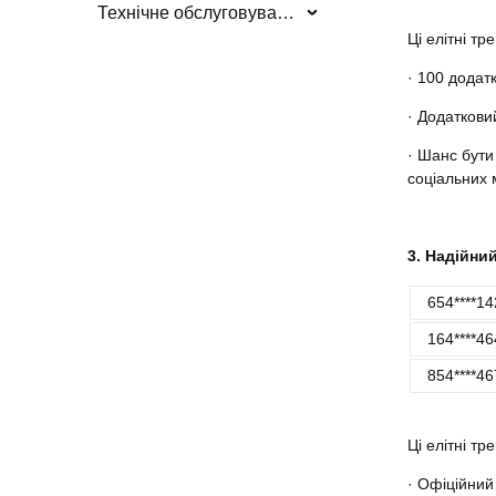
Технічне обслуговування/оновлення системи
Ці елітні т
· 100 додат
· Додаткови
· Шанс бути
соціальних 
3. Надійни
654****14
164****46
854****46
Ці елітні т
· Офіційний