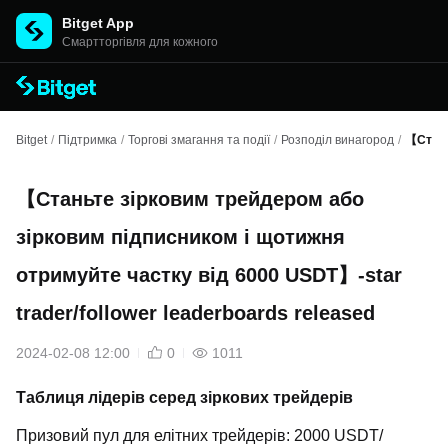
Bitget App
Cмартторгівля для кожного
Bitget
/
Підтримка
/
Торгові змагання та події
/
Розподіл винагород
/
【Стань
【Станьте зірковим трейдером або
зірковим підписником і щотижня
отримуйте частку від 6000 USDT】-star
trader/follower leaderboards released
2024-02-08 12:00
0
1011
Таблиця лідерів серед зіркових трейдерів
Призовий пул для елітних трейдерів: 2000 USDT/