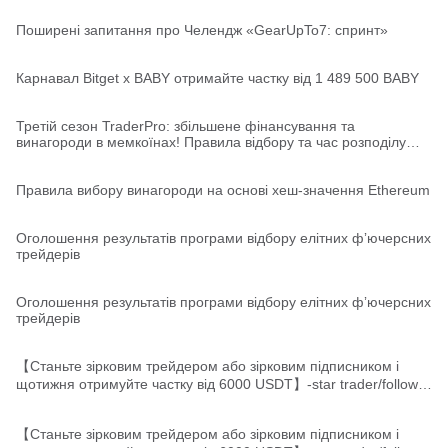
Поширені запитання про Челендж «GearUpTo7: спринт»
Карнавал Bitget x BABY отримайте частку від 1 489 500 BABY
Третій сезон TraderPro: збільшене фінансування та
винагороди в мемкоїнах! Правила відбору та час розподілу
акаунтів
Правила вибору винагороди на основі хеш-значення Ethereum
Оголошення результатів програми відбору елітних фʼючерсних
трейдерів
Оголошення результатів програми відбору елітних фʼючерсних
трейдерів
【Станьте зірковим трейдером або зірковим підписником і
щотижня отримуйте частку від 6000 USDT】-star trader/follower
leaderboards released
【Станьте зірковим трейдером або зірковим підписником і