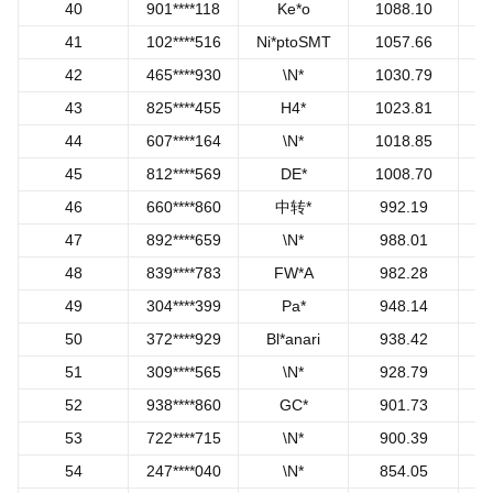
40
901****118
Ke*o
1088.10
41
102****516
Ni*ptoSMT
1057.66
42
465****930
\N*
1030.79
43
825****455
H4*
1023.81
44
607****164
\N*
1018.85
45
812****569
DE*
1008.70
46
660****860
中转*
992.19
47
892****659
\N*
988.01
48
839****783
FW*A
982.28
49
304****399
Pa*
948.14
50
372****929
Bl*anari
938.42
51
309****565
\N*
928.79
52
938****860
GC*
901.73
53
722****715
\N*
900.39
54
247****040
\N*
854.05