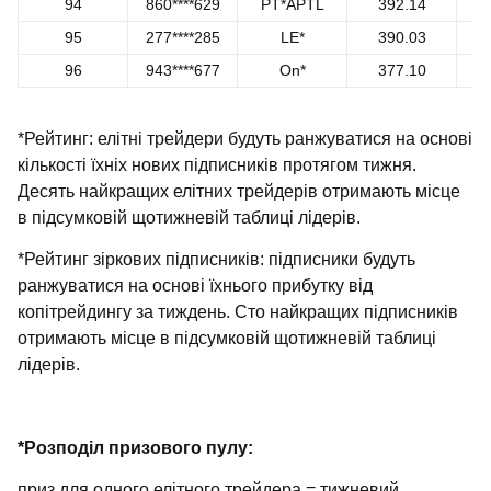
94
860****629
PT*APTL
392.14
95
277****285
LE*
390.03
96
943****677
On*
377.10
*Рейтинг:
елітні трейдери будуть ранжуватися на основі
кількості їхніх нових підписників протягом тижня.
Десять найкращих елітних трейдерів отримають місце
в підсумковій щотижневій таблиці лідерів.
*Рейтинг зіркових підписників: підписники будуть
ранжуватися на основі їхнього прибутку від
копітрейдингу за тиждень. Сто найкращих підписників
отримають місце в підсумковій щотижневій таблиці
лідерів.
*Розподіл призового пулу:
приз для одного елітного трейдера = тижневий