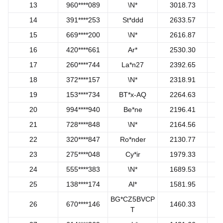
13
960****089
\N*
3018.73
14
391****253
St*ddd
2633.57
15
669****200
\N*
2616.87
16
420****661
Ar*
2530.30
17
260****744
La*n27
2392.65
18
372****157
\N*
2318.91
19
153****734
BT*x-AQ
2264.63
20
994****940
Be*ne
2196.41
21
728****848
\N*
2164.56
22
320****847
Ro*nder
2130.77
23
275****048
Cy*ir
1979.33
24
555****383
\N*
1689.53
25
138****174
Al*
1581.95
BG*CZ5BVCP
26
670****146
1460.33
T