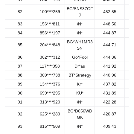
BG*5NS37GF
82
100****259
452.55
J
83
156****811
\N*
448.50
84
856****197
\N*
444.87
BG*WH1MR3
85
204****848
444.71
SN
86
362****312
Go*Fool
444.36
87
117****058
Dr*as
441.92
88
309****738
BT*Strategy
440.96
89
134****376
Kr*
437.82
90
699****295
KU*
431.89
91
313****920
\N*
422.28
BG*D056WD
92
625****289
420.87
GK
93
815****509
\N*
409.43