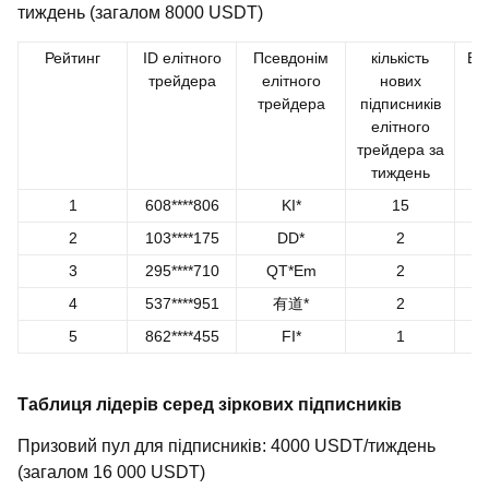
тиждень (загалом 8000 USDT)
Рейтинг
ID елітного
Псевдонім
кількість
Ви
трейдера
елітного
нових
трейдера
підписників
елітного
трейдера за
тиждень
1
608****806
KI*
15
2
103****175
DD*
2
3
295****710
QT*Em
2
4
537****951
有道*
2
5
862****455
FI*
1
Таблиця лідерів серед зіркових підписників
Призовий пул для підписників: 4000 USDT/тиждень
(загалом 16 000 USDT)