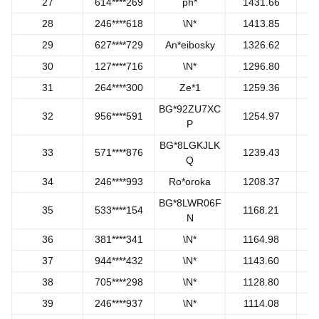
27
614****269
ph*
1431.66
28
246****618
\N*
1413.85
29
627****729
An*eibosky
1326.62
30
127****716
\N*
1296.80
31
264****300
Ze*1
1259.36
BG*92ZU7XC
32
956****591
1254.97
P
BG*8LGKJLK
33
571****876
1239.43
Q
34
246****993
Ro*oroka
1208.37
BG*8LWR06F
35
533****154
1168.21
N
36
381****341
\N*
1164.98
37
944****432
\N*
1143.60
38
705****298
\N*
1128.80
39
246****937
\N*
1114.08