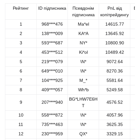
Рейтинг
ID підписника
Псевдонім
PnL від
Ви
підписника
копітрейдингу
1
968****476
Ma*el
14615.77
2
138****009
KA*A
13645.92
3
593****687
NY*
10800.90
4
453****512
Ki*ol
10489.42
5
219****079
\N*
9072.64
6
649****010
\N*
8270.36
7
104****925
M_*
5581.64
8
409****057
Wh*b
5249.58
BG*LHW7E6H
9
207****940
4576.52
T
10
558****872
\N*
4057.96
11
735****463
\N*
3625.35
12
230****959
QX*
3329.15