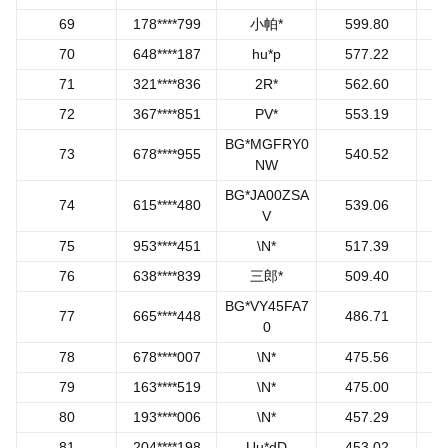
69
178****799
小帕*
599.80
70
648****187
hu*p
577.22
71
321****836
2R*
562.60
72
367****851
PV*
553.19
BG*MGFRY0
73
678****955
540.52
NW
BG*JA00ZSA
74
615****480
539.06
V
75
953****451
\N*
517.39
76
638****839
三郎*
509.40
BG*VY45FA7
77
665****448
486.71
0
78
678****007
\N*
475.56
79
163****519
\N*
475.00
80
193****006
\N*
457.29
81
204****198
Uu*dD
453.02