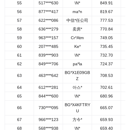
55
517****630
\N*
849.91
56
877****417
ma*n
819.67
57
622****086
中信*任公司
777.53
58
636****279
卖房*
770.84
59
963****157
Cr*Atm
749.05
60
207****485
Ke*
735.45
61
839****903
\N*
732.70
62
849****706
pa*la
724.37
BG*X1E09GB
63
463****642
708.53
Z
64
612****281
아스*
702.61
65
844****600
\N*
680.96
BG*X4KFTRY
66
730****095
665.07
U
67
966****123
方今*
659.93
68
568****938
\N*
659.40