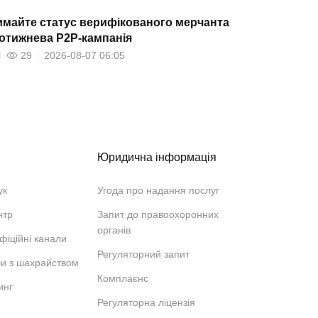
майте статус верифікованого мерчанта
отижнева P2P-кампанія
29
2026-08-07 06:05
Юридична інформація
ук
Угода про надання послуг
нтр
Запит до правоохоронних
органів
фіційні канали
Регуляторний запит
би з шахрайством
Комплаєнс
инг
Регуляторна ліцензія