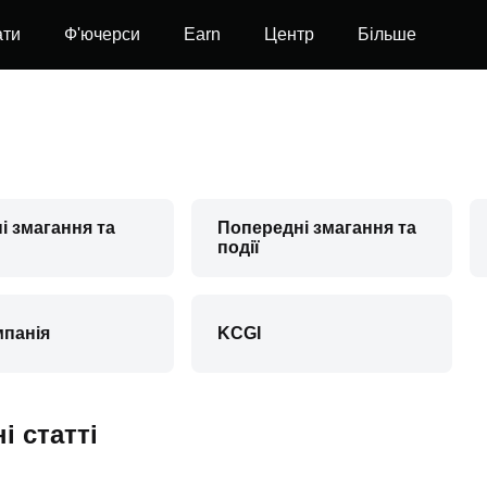
ати
Ф'ючерси
Earn
Центр
Більше
і змагання та
Попередні змагання та
події
мпанія
KCGI
і статті