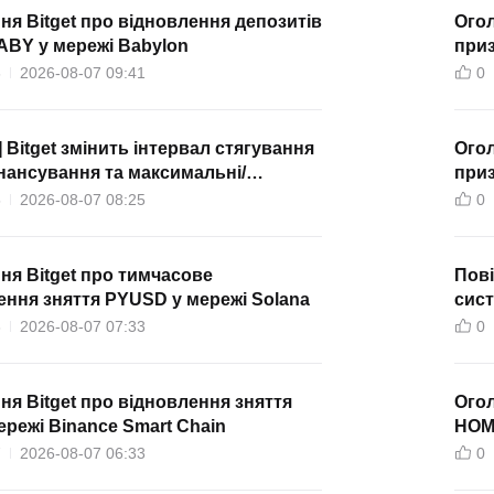
я Bitget про відновлення депозитів
Огол
BABY у мережі Babylon
приз
6
2026-08-07 09:41
0
 Bitget змінить інтервал стягування
Огол
нансування та максимальні/
приз
і ліміти для безстрокових фʼючерсів
мере
5
2026-08-07 08:25
0
SDT
я Bitget про тимчасове
Пові
ння зняття PYUSD у мережі Solana
сист
3
2026-08-07 07:33
0
я Bitget про відновлення зняття
Огол
режі Binance Smart Chain
HOM
7
2026-08-07 06:33
0