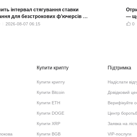
інить інтервал стягування ставки
Отри
ння для безстрокових фʼючерсів на
— щ
T
0
2026-08-07 06:15
0
Купити крипту
Підтримка
Купити крипту
Надіслати відг
Купити Bitcoin
Довідковий це
Купити ETH
Верифікуйте о
Купити DOGE
Центр бороть
Купити XRP
Заявка на ліст
локова
Купити BGB
VIP-послуги