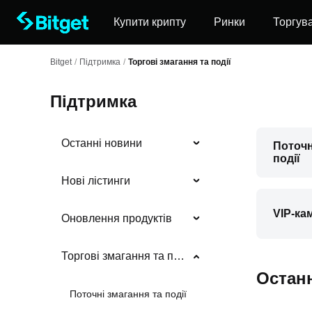
Купити крипту
Ринки
Торгув
Bitget
/
Підтримка
/
Торгові змагання та події
Підтримка
Останні новини
Поточн
події
Нові лістинги
VIP-ка
Оновлення продуктів
Торгові змагання та події
Останн
Поточні змагання та події