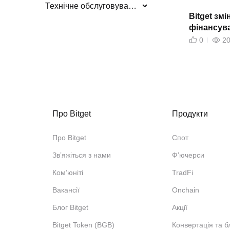
Технічне обслуговування/оновлення системи
Bitget зм
фінансува
DEXEUSD
0
2
Про Bitget
Продукти
Про Bitget
Спот
Звʼяжіться з нами
Ф’ючерси
Ком’юніті
TradFi
Вакансії
Onchain
Блог Bitget
Акції
Bitget Token (BGB)
Конвертація та б