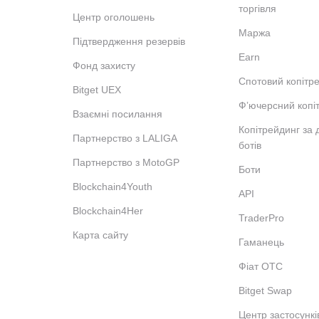
торгівля
Центр оголошень
Маржа
Підтвердження резервів
Earn
Фонд захисту
Спотовий копітр
Bitget UEX
Фʼючерсний копі
Взаємні посилання
Копітрейдинг за
Партнерство з LALIGA
ботів
Партнерство з MotoGP
Боти
Blockchain4Youth
API
Blockchain4Her
TraderPro
Карта сайту
Гаманець
Фіат OTC
Bitget Swap
Центр застосункі