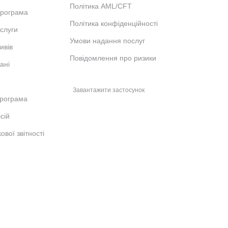
Політика AML/CFT
програма
Політика конфіденційності
ослуги
Умови надання послуг
ивів
Повідомлення про ризики
ані
Завантажити застосунок
рограма
сій
ової звітності