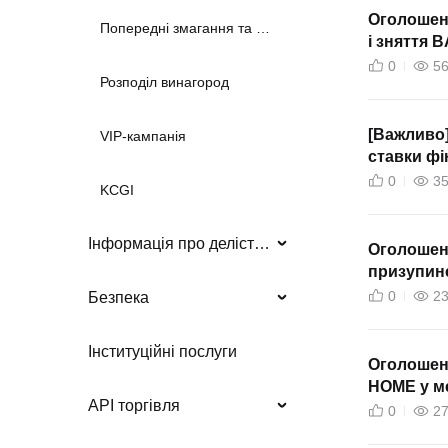
Оголошенн
Попередні змагання та події
і зняття 
0
5
Розподіл винагород
[Важливо]
VIP-кампанія
ставки фі
мінімальн
0
3
KCGI
на ACEU
Інформація про делістинг
Оголошенн
призупине
0
2
Безпека
Інституційні послуги
Оголошенн
HOME у ме
API торгівля
0
2