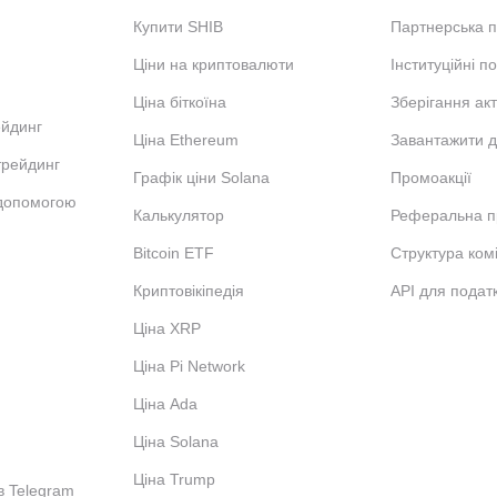
Купити SHIB
Партнерська 
Ціни на криптовалюти
Інституційні п
Ціна біткоїна
Зберігання акт
ейдинг
Ціна Ethereum
Завантажити д
трейдинг
Графік ціни Solana
Промоакції
 допомогою
Калькулятор
Реферальна п
Bitcoin ETF
Структура комі
Криптовікіпедія
API для податк
Ціна XRP
Ціна Pi Network
Ціна Ada
Ціна Solana
Ціна Trump
в Telegram