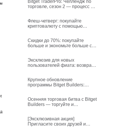
Bitget TraderPro: Челлендж по
ым
торговле, сезон 2 — процесс и
правила
Флеш-четверг: покупайте
криптовалюту с помощью
кредитной/дебетовой карты без
комиссии
Скидки до 70%: покупайте
больше и экономьте больше с
помощью кредитной или
дебетовой карты!
Эксклюзив для новых
пользователей фиата: возврат
100% комиссии за транзакции в
BGB!
Крупное обновление
программы Bitget Builders:
создание нового поколения
лидеров мнений в криптосфере
t
Осенняя торговая битва с Bitget
Builders — торгуйте и
выигрывайте вознаграждения
ой
на 1000 USDT каждую неделю
[Эксклюзивная акция]
(неделя 1)
Пригласите своих друзей и