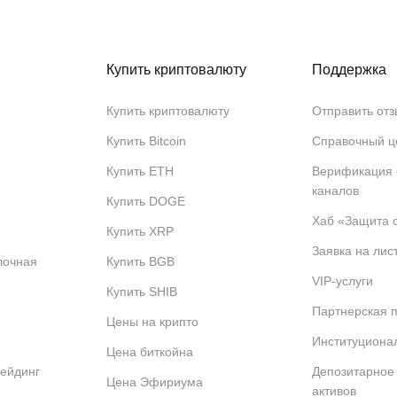
Купить криптовалюту
Поддержка
Купить криптовалюту
Отправить отз
Купить Bitcoin
Справочный ц
Купить ETH
Верификация
каналов
Купить DOGE
Хаб «Защита 
Купить XRP
Заявка на лис
лочная
Купить BGB
VIP-услуги
Купить SHIB
Партнерская 
Цены на крипто
Институциона
Цена биткойна
ейдинг
Депозитарное
Цена Эфириума
активов