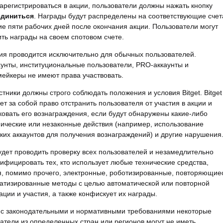
арегистрироваться в акции, пользователи должны нажать кнопку
диниться
. Награды будут распределены на соответствующие счет
ие пяти рабочих дней после окончания акции. Пользователи могут
ть награды на своем спотовом счете.
ия проводится исключительно для обычных пользователей.
унты, институциональные пользователи, PRO-аккаунты и
ейкеры не имеют права участвовать.
стники должны строго соблюдать положения и условия Bitget. Bitget
ет за собой право отстранить пользователя от участия в акции и
овать его вознаграждения, если будут обнаружены какие-либо
ические или незаконные действия (например, использование
ких аккаунтов для получения вознаграждений) и другие нарушения
будет проводить проверку всех пользователей и незамедлительно
ифицировать тех, кто использует любые технические средства,
, помимо прочего, электронные, роботизированные, повторяющие
атизированные методы с целью автоматической или повторной
ации и участия, а также конфискует их награды.
и с законодательными и нормативными требованиями некоторые
атели из определенных стран или регионов могут не иметь