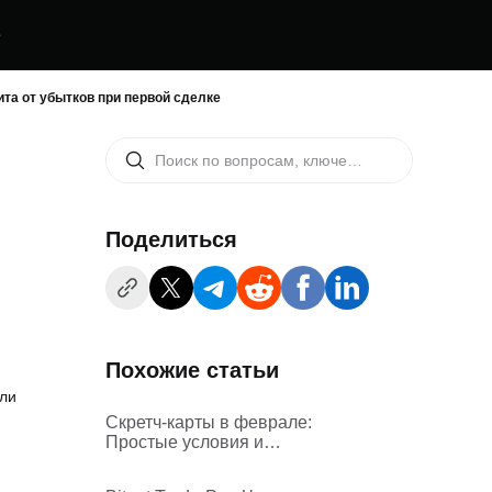
е
ита от убытков при первой сделке
Поделиться
Похожие статьи
ыли
Скретч-карты в феврале:
Простые условия и
гарантированные награды в
XAUT за каждую карту