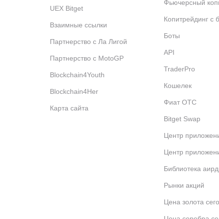
Фьючерсный коп
UEX Bitget
Копитрейдинг с 
Взаимные ссылки
Боты
Партнерство с Ла Лигой
API
Партнерство с MotoGP
TraderPro
Blockchain4Youth
Кошелек
Blockchain4Her
Фиат OTC
Карта сайта
Bitget Swap
Центр приложени
Центр приложени
Библиотека аир
Рынки акций
Цена золота сег
Цена серебра се