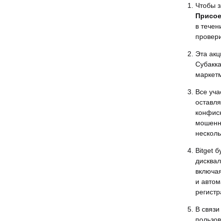
Чтобы з
Присое
в течен
провери
Эта акц
Субакка
маркетм
Все уча
оставля
конфиск
мошенн
несколь
Bitget 
дисквал
включая
и автом
регистр
В связ
пользов