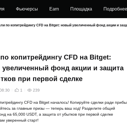
ля
Фьючерсы
Earn
Площадка
Подробне
ли по копитрейдингу CFD на Bitget: новый увеличенный фонд акции и защ
по копитрейдингу CFD на Bitget:
 увеличенный фонд акции и защита
тков при первой сделке
08:30
1
239
питрейдингу CFD на Bitget началось! Копируйте сделки ради приб
йтесь за главные призы — теперь ваш ход! Разделите общий
нд на 65,000 USDT, а защита от убытков при первой сделке
ам уверенный старт!