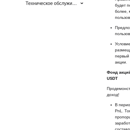
Техническое обслуживание/обновления системы
будет п
более,
пользов
Предло
пользов
Условие
размещ
первый 
акции.
Фонд акций
USDT
Продемонст
доход!
В пери
PnL. То
пропор
заработ
составл