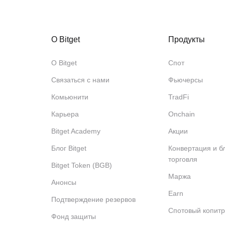
О Bitget
Продукты
О Bitget
Спот
Связаться с нами
Фьючерсы
Комьюнити
TradFi
Карьера
Onchain
Bitget Academy
Акции
Блог Bitget
Конвертация и б
торговля
Bitget Token (BGB)
Маржа
Анонсы
Earn
Подтверждение резервов
Спотовый копитр
Фонд защиты