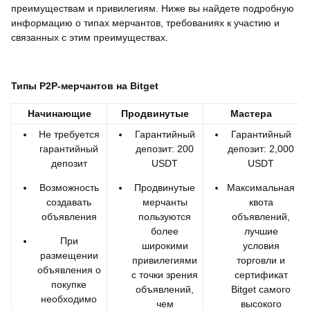
преимуществам и привилегиям. Ниже вы найдете подробную
информацию о типах мерчантов, требованиях к участию и
связанных с этим преимуществах.
Типы P2P-мерчантов на Bitget
Начинающие
Продвинутые
Мастера
Не требуется
Гарантийный
Гарантийный
гарантийный
депозит: 200
депозит: 2,000
депозит
USDT
USDT
Возможность
Продвинутые
Максимальная
создавать
мерчанты
квота
объявления
пользуются
объявлений,
более
лучшие
При
широкими
условия
размещении
привилегиями
торговли и
объявления о
с точки зрения
сертификат
покупке
объявлений,
Bitget самого
необходимо
чем
высокого