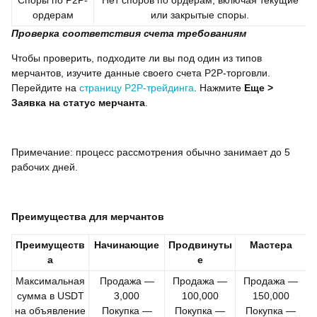
Споры по P2P-
Нет споров по ордерам, включая текущие
ордерам
или закрытые споры.
Проверка соответствия счета требованиям
Чтобы проверить, подходите ли вы под один из типов
мерчантов, изучите данные своего счета P2P-торговли.
Перейдите на
страницу P2P-трейдинга
. Нажмите
Еще
>
Заявка на статус мерчанта
.
Примечание: процесс рассмотрения обычно занимает до 5
рабочих дней.
Преимущества для мерчантов
Преимуществ
Начинающие
Продвинуты
Мастера
а
е
Максимальная
Продажа —
Продажа —
Продажа —
сумма в USDT
3,000
100,000
150,000
на объявление
Покупка —
Покупка —
Покупка —