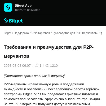
Bitget App
Торгуйте разумнее
Bitget
/
Поддержка
/
P2P-торговля
/
Руководство для P2P-мерчантов
/
Треб
Требования и преимущества для P2P-
мерчантов
2026-03-03 06:07
1
1210
[Примерное время чтения: 3 минуты]
P2P-мерчанты играют важную роль в поддержании
ликвидности и обеспечении бесперебойной работы торговой
платформы Bitget P2P. Они предлагают фиатные платежи и
помогают пользователям эффективно выполнять транзакции.
За это P2P-мерчанты получают доступ к эксклюзивным