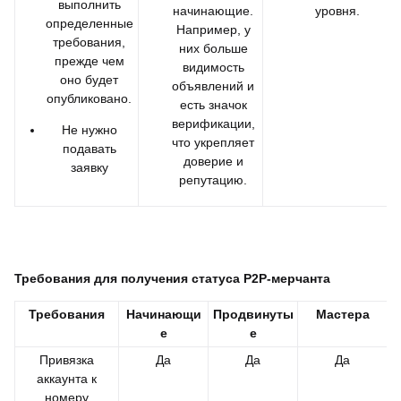
выполнить
начинающие.
уровня.
определенные
Например, у
требования,
них больше
прежде чем
видимость
оно будет
объявлений и
опубликовано.
есть значок
верификации,
Не нужно
что укрепляет
подавать
доверие и
заявку
репутацию.
Требования для получения статуса P2P-мерчанта
Требования
Начинающи
Продвинуты
Мастера
е
е
Привязка
Да
Да
Да
аккаунта к
номеру