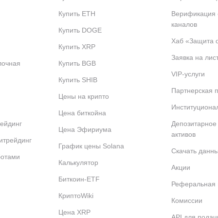
Купить ETH
Верификация
каналов
Купить DOGE
Хаб «Защита 
Купить XRP
Заявка на лис
лочная
Купить BGB
VIP-услуги
Купить SHIB
Партнерская 
Цены на крипто
Институциона
Цена биткойна
ейдинг
Депозитарное
Цена Эфириума
активов
итрейдинг
График цены Solana
Скачать данн
ботами
Калькулятор
Акции
Биткоин-ETF
Реферальная
КриптоWiki
Комиссии
Цена XRP
API для подач