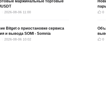
отовые маржинальные торговые
Нов
S/USDT
пар
2
2026-08-06 11:00
0
е Bitget о приостановке сервиса
Объя
ия и вывода SOMI - Somnia
выво
4
2026-08-06 10:02
0