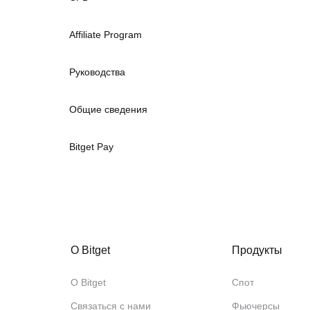
Affiliate Program
Руководства
Общие сведения
Bitget Pay
О Bitget
Продукты
О Bitget
Спот
Связаться с нами
Фьючерсы