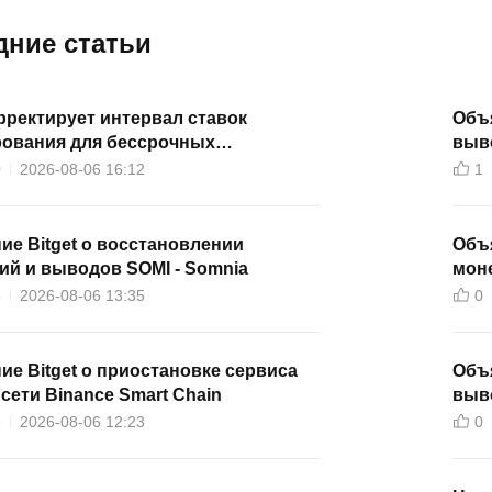
дние статьи
орректирует интервал ставок
Объя
ования для бессрочных
выво
ов ERAUSDT
0
2026-08-06 16:12
1
е Bitget о восстановлении
Объя
ий и выводов SOMI - Somnia
мон
3
2026-08-06 13:35
0
е Bitget о приостановке сервиса
Объя
сети Binance Smart Chain
выво
8
2026-08-06 12:23
0