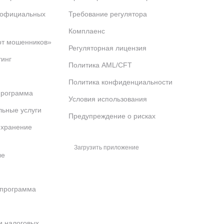
 официальных
Требование регулятора
Комплаенс
от мошенников»
Регуляторная лицензия
тинг
Политика AML/CFT
Политика конфиденциальности
программа
Условия использования
льные услуги
Предупреждение о рисках
 хранение
Загрузить приложение
ые
 программа
и налоговых