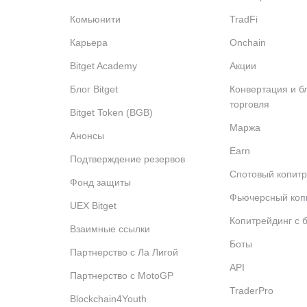
Комьюнити
TradFi
Карьера
Onchain
Bitget Academy
Акции
Блог Bitget
Конвертация и б
торговля
Bitget Token (BGB)
Маржа
Анонсы
Earn
Подтверждение резервов
Спотовый копитр
Фонд защиты
Фьючерсный коп
UEX Bitget
Копитрейдинг с 
Взаимные ссылки
Боты
Партнерство с Ла Лигой
API
Партнерство с MotoGP
TraderPro
Blockchain4Youth