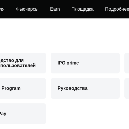
ля
Фьючерсы
Earn
Площадка
Подробне
дство для
IPO prime
 пользователей
te Program
Руководства
Pay