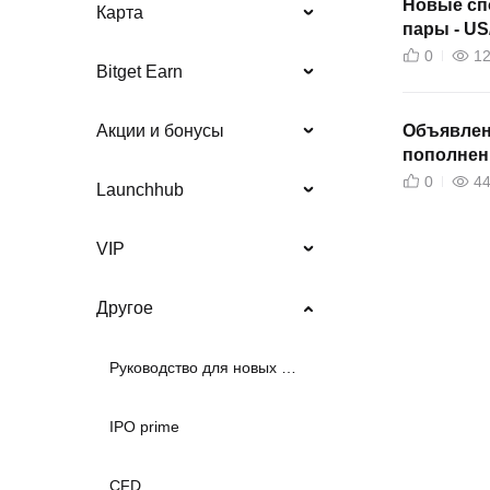
Новые сп
Карта
пары - U
0
1
Bitget Earn
Объявлени
Акции и бонусы
пополнен
0
4
Launchhub
VIP
Другое
Руководство для новых пользователей
IPO prime
CFD