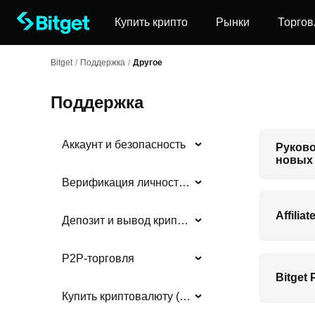
Купить крипто
Рынки
Торгов
Bitget
/
Поддержка
/
Другое
Поддержка
Аккаунт и безопасность
Руково
новых
Верификация личности (KYC)
Affilia
Депозит и вывод криптовалюты
P2P-торговля
Bitget 
Купить криптовалюту (фиат)