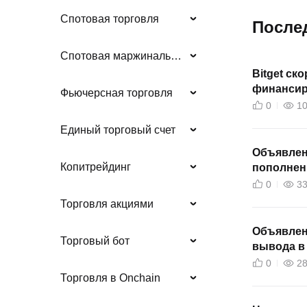
Спотовая торговля
После
Спотовая маржинальная торговля
Bitget ск
финансир
Фьючерсная торговля
фьючерс
0
1
Единый торговый счет
Объявлени
Копитрейдинг
пополнен
0
3
Торговля акциями
Объявлени
Торговый бот
вывода в 
0
2
Торговля в Onchain