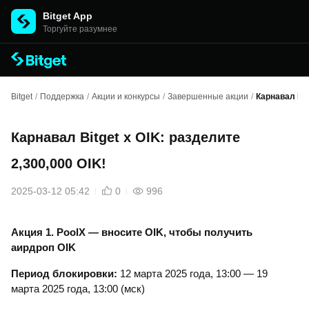
Bitget App
Торгуйте разумнее
Bitget
/
Поддержка
/
Акции и конкурсы
/
Завершенные акции
/
Карнавал Bit
Карнавал Bitget x OIK: разделите
2,300,000 OIK!
2025-03-12 05:42
0
996
Акция 1. PoolX —
вносите OIK, чтобы получить
аирдроп OIK
Период блокировки:
12 марта 2025 года, 13:00 — 19
марта 2025 года, 13:00 (мск)