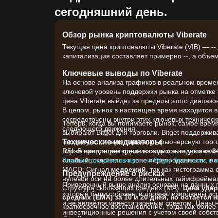
сегодняшний день.
Обзор рынка криптовалюты Viberate
Текущая цена криптовалюты Viberate (VIB) — --
капитализация составляет примерно --, а объем 
Ключевые выводы по Viberate
На основе анализа графиков в реальном времени
ключевой уровень поддержки рынка на отметке
цена Viberate выйдет за пределы этого диапазо
В целом, рынок в настоящее время находится 
сосредоточены внутри этих ключевых технически
Теперь, когда вы понимаете рынок, самое врем
следующего движения.
выбирают Bitget для торговли. Bitget поддержи
Технические индикаторы
продажу, спотовую торговлю, фьючерсную торгов
RSI: В настоящее время находится на уровне
биржа предлагает одни из самых выгодных ставо
3
слабый
Зарегистрируйте аккаунт на Bitget бесплатно и 
, склоняясь к зоне перепроданности, н
MACD: Сигнал
медвежий
, так как гистограмма
Предупреждение о рисках
нулевой оси на более длительных таймфрейма
Приведенный выше анализ основан на данных гр
Структура скользящих средних (MA):
Цена уде
которые были собраны и проанализированы иссл
средних (EMA) за 10 и 20 дней, но остается 
и не является инвестиционным советом. Цены 
краткосрочное восстановление, тогда как боле
инвестиционные решения с учетом своей собств