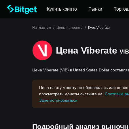
Купить крипто
Рынки
Торгов
На главную
/
Цены на крипто
/
Курс Viberate
Цена Viberate
VIB
Цена Viberate (VIB) в United States Dollar составля
Цена на эту монету не обновлялась или пере
просмотреть монеты листинга на:
Спотовые ры
Зарегистрироваться
Подробный анализ рыночны