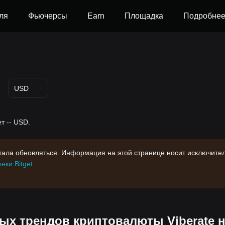
ля
Фьючерсы
Earn
Площадка
Подробне
USD
ет -- USD.
стала обновляться. Информация на этой странице носит исключите
нки Bitget
.
х трендов криптовалюты Viberate 