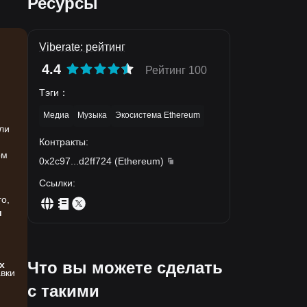
Ресурсы
Viberate: рейтинг
4.4
Рейтинг 100
Тэги
：
Медиа
Музыка
Экосистема Ethereum
сли
Контракты
:
ом
0x2c97
...
d2ff724
(
Ethereum
)
Ссылки
:
,
о,
и
Что вы можете сделать
х
авки
с такими