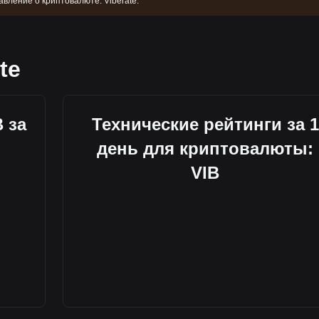
вление о криптовалюте: Viberate.
te
 за
Технические рейтинги за 1
день для криптовалюты:
VIB