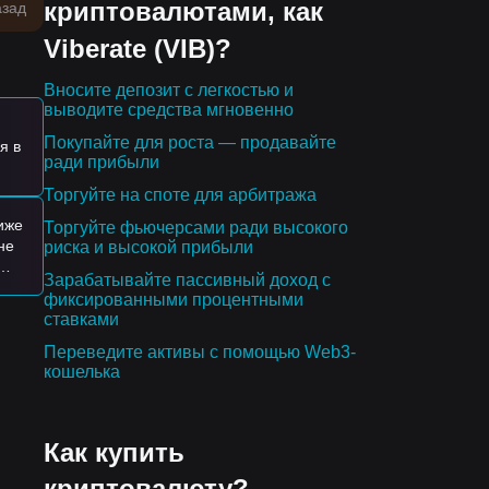
криптовалютами, как
азад
Viberate (VIB)?
ю
Вносите депозит с легкостью и
 в
выводите средства мгновенно
Покупайте для роста — продавайте
я в
ради прибыли
Торгуйте на споте для арбитража
иже
Торгуйте фьючерсами ради высокого
чные
не
риска и высокой прибыли
Зарабатывайте пассивный доход с
и
фиксированными процентными
ра
ставками
Переведите активы с помощью Web3-
кошелька
Как купить
криптовалюту?