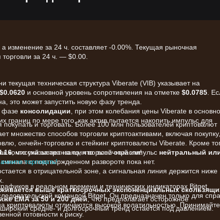
, а изменение за 24 ч. составляет -0.00%. Текущая рыночная
торговли за 24 ч. — $0.00.
 текущая техническая структура Viberate (VIB) указывает на
$0.0620
и основной уровень сопротивления на отметке
$0.0785
. Е
на, это может запустить новую фазу тренда.
в фазе
консолидации
, при этом колебания цены Viberate в основн
х границ по мере того, как актив пытается накопить импульс для
я покупать и торговать. Более 100 млн пользователей криптовалют
вает множество способов торговли криптоактивами, включая покупку
лю, ончейн-торговлю и стейкинг криптовалюты Viberate. Кроме тог
к комиссий за транзакции во всей отрасли!
4.16
, что указывает на то, что рыночный импульс
нейтральный ил
начните торговать!
о сигнала о подтвержденном развороте пока нет.
 остается в отрицательной зоне, а сигнальная линия держится ниже
х.
афиков в реальном времени и технических индикаторах Bitget,
рживается выше краткосрочных экспоненциальных скользящи
едовательской командой Bitget. Он предназначен только для спр
ниже EMA за 50 и 200 дней
, что предполагает осторожное
на криптовалюты отличаются высокой волатильностью. Принимайте
е широкий средне- и долгосрочный тренд остается под давлением.
енной готовности к риску.