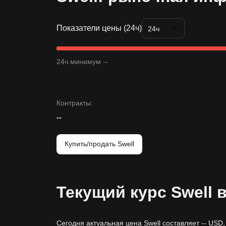
Показатели цены (24ч)
24ч
24ч минимум --
Контракты
:
--
Купить/продать Swell
Текущий курс Swell 
Сегодня актуальная цена Swell составляет -- USD,