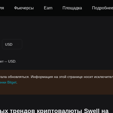
ля
Фьючерсы
Earn
Площадка
Подробне
USD
ет -- USD.
стала обновляться. Информация на этой странице носит исключите
нки Bitget
.
х трендов криптовалюты Swell на