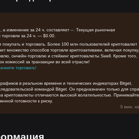
 а изменение за 24 ч. составляет --. Текущая рыночная
торговли за 24 ч. — $0.00.
я покупать и торговать. Более 100 млн пользователей криптовалют
вает множество способов торговли криптоактивами, включая покупку
влю, ончейн-торговлю и стейкинг криптовалюты Swell. Кроме того,
к комиссий за транзакции во всей отрасли!
начните торговать!
афиков в реальном времени и технических индикаторах Bitget,
едовательской командой Bitget. Он предназначен только для спр
на криптовалюты отличаются высокой волатильностью. Принимайте
енной готовности к риску.
5 мин. н
формация