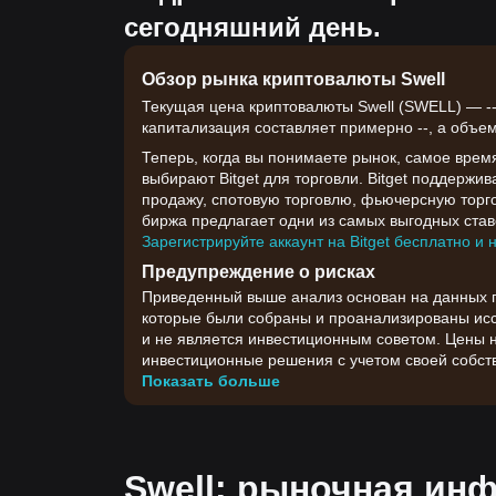
сегодняшний день.
Обзор рынка криптовалюты Swell
Текущая цена криптовалюты Swell (SWELL) — --,
капитализация составляет примерно --, а объем 
Теперь, когда вы понимаете рынок, самое врем
выбирают Bitget для торговли. Bitget поддержи
продажу, спотовую торговлю, фьючерсную торго
биржа предлагает одни из самых выгодных ставо
Зарегистрируйте аккаунт на Bitget бесплатно и 
Предупреждение о рисках
Приведенный выше анализ основан на данных гр
которые были собраны и проанализированы иссл
и не является инвестиционным советом. Цены 
инвестиционные решения с учетом своей собств
Показать больше
Swell: рыночная ин