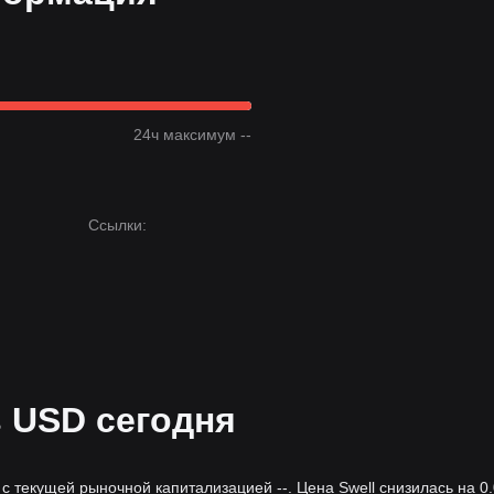
24ч максимум --
Ссылки
:
в USD сегодня
 с текущей рыночной капитализацией --. Цена Swell снизилась на 0