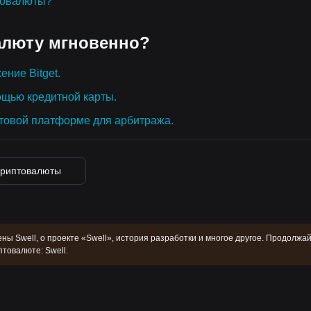
товалюты?
алюту мгновенно?
ение Bitget.
ощью кредитной карты.
товой платформе для арбитража.
криптовалюты
ны Swell, о проекте «Swell», история разработки и многое другое. Продолжа
товалюте: Swell.