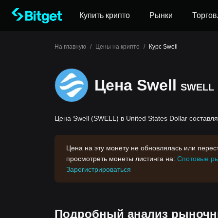
Купить крипто
Рынки
Торгов
На главную
/
Цены на крипто
/
Курс Swell
Цена Swell
SWELL
Цена Swell (SWELL) в United States Dollar составля
Цена на эту монету не обновлялась или пере
просмотреть монеты листинга на:
Спотовые ры
Зарегистрироваться
Подробный анализ рыночны