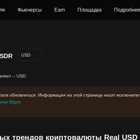
ля
Фьючерсы
Earn
Площадка
Подробне
SDR
USD
вляет -- USD.
стала обновляться. Информация на этой странице носит исключите
нки Bitget
.
х трендов криптовалюты Real USD 