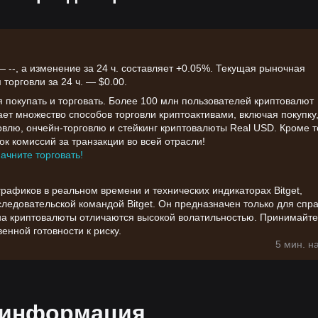
--, а изменение за 24 ч. составляет +0.05%. Текущая рыночная
торговли за 24 ч. — $0.00.
я покупать и торговать. Более 100 млн пользователей криптовалют
вает множество способов торговли криптоактивами, включая покупку
влю, ончейн-торговлю и стейкинг криптовалюты Real USD. Кроме т
к комиссий за транзакции во всей отрасли!
начните торговать!
афиков в реальном времени и технических индикаторах Bitget,
едовательской командой Bitget. Он предназначен только для спр
на криптовалюты отличаются высокой волатильностью. Принимайте
енной готовности к риску.
5 мин. н
 информация