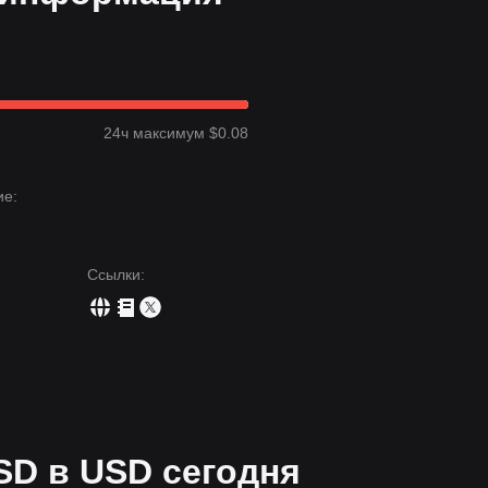
24ч максимум $0.08
е:
Ссылки
:
SD в USD сегодня