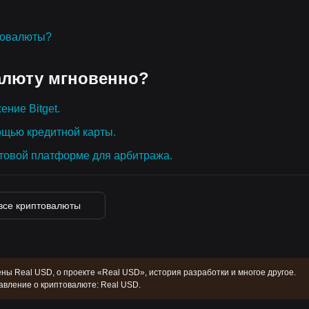
товалюты?
алюту мгновенно?
ение Bitget.
ощью кредитной карты.
товой платформе для арбитража.
все криптовалюты
ны Real USD, о проекте «Real USD», история разработки и многое другое.
авление о криптовалюте: Real USD.