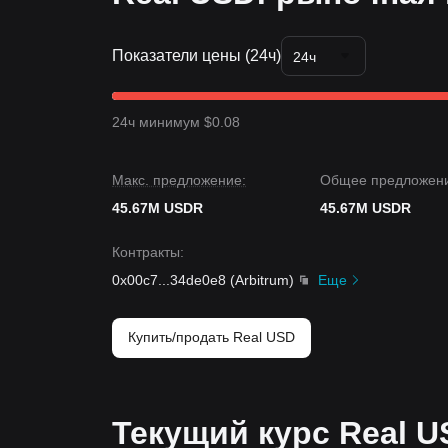
Показатели цены (24ч)
24ч
24ч минимум $0.08
Макс. предложение:
Общее предложени
45.67M USDR
45.67M USDR
Контракты
:
0x00c7
...
34de0e8
(
Arbitrum
)
Еще
Купить/продать Real USD
Текущий курс Real U