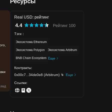
Ресурсы
Real USD: рейтинг
4.4
Рейтинг 100
Тэги
：
,
Экосистема Ethereum
ого,
Экосистема Polygon
Экосистема Arbitrum
BNB Chain Ecosystem
Еще
Контракты
:
авки
0x00c7
...
34de0e8
(
Arbitrum
)
Еще
Ссылки
:
азад