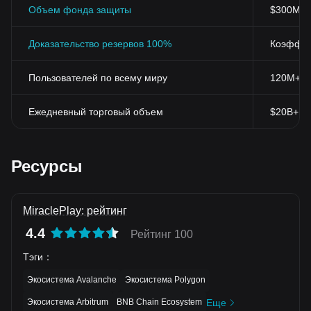
Объем фонда защиты
$300M+
Доказательство резервов 100%
Коэффиц
Пользователей по всему миру
120M+
Ежедневный торговый объем
$20B+
Ресурсы
MiraclePlay: рейтинг
4.4
Рейтинг 100
Тэги
：
Экосистема Avalanche
Экосистема Polygon
Экосистема Arbitrum
BNB Chain Ecosystem
Еще