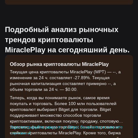
Подробный анализ рыночных
трендов криптовалюты
MiraclePlay на сегодняшний день.
Обзор рынка криптовалюты MiraclePlay
Текущая цена криптовалюты MiraclePlay (MPT) — --, а
изменение за 24 ч. составляет -27.89%. Текущая
рыночная капитализация составляет примерно --, а
объем торговли за 24 ч. — $0.00.
Теперь, когда вы понимаете рынок, самое время
покупать и торговать. Более 100 млн пользователей
криптовалют выбирают Bitget для торговли. Bitget
поддерживает множество способов торговли
криптоактивами, включая покупку, продажу, спотовую
торговлю, фьючерсную торговлю, ончейн-торговлю и
Зарегистрируйте аккаунт на Bitget бесплатно и начните
стейкинг криптовалюты MiraclePlay. Кроме того, биржа
торговать!