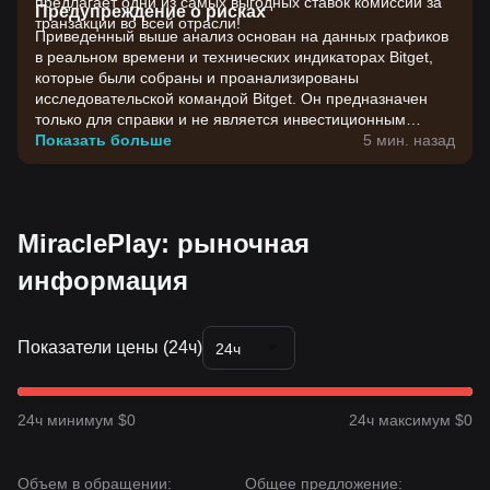
предлагает одни из самых выгодных ставок комиссий за
Предупреждение о рисках
транзакции во всей отрасли!
Приведенный выше анализ основан на данных графиков
в реальном времени и технических индикаторах Bitget,
которые были собраны и проанализированы
исследовательской командой Bitget. Он предназначен
только для справки и не является инвестиционным
советом. Цены на криптовалюты отличаются высокой
Показать больше
5 мин. назад
волатильностью. Принимайте инвестиционные решения
с учетом своей собственной готовности к риску.
MiraclePlay: рыночная
информация
Показатели цены (24ч)
24ч
24ч минимум $0
24ч максимум $0
Объем в обращении:
Общее предложение: