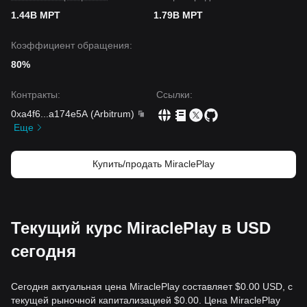
1.44B MPT
1.79B MPT
Коэффициент обращения:
80%
Контракты
:
Ссылки
:
0xa4f6
...
a174e5A
(
Arbitrum
)
Еще
Купить/продать MiraclePlay
Текущий курс MiraclePlay в USD
сегодня
Сегодня актуальная цена MiraclePlay составляет $0.00 USD, с
текущей рыночной капитализацией $0.00. Цена MiraclePlay