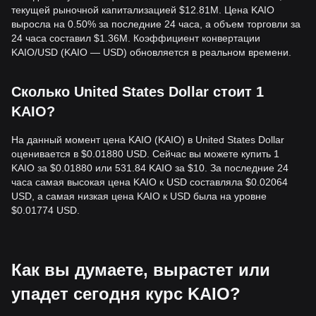
сформироваться новый восходящий тренд.
текущей рыночной капитализацией $12.81M. Цена KAIO
• Следующая целевая цена в этом сценарии может
выросла на 0.50% за последние 24 часа, а объем торговли за
составить
$0.00110
.
24 часа составил $1.36M. Коэффициент конвертации
Долгосрочные инвесторы
KAIO/USD (KAIO — USD) обновляется в реальном времени.
• Пока рынок остается выше уровня
$0.00065
,
среднесрочная и долгосрочная структура остается
здоровой, поддерживаемой фундаментальной ролью
Сколько United States Dollar стоит 1
протокола в секторе RWA.
KAIO?
Итоги по трендам
Рыночные инсайты
На данный момент цена KAIO (KAIO) в United States Dollar
С краткосрочной точки зрения, KAIO демонстрирует
оценивается в $0.01880 USD. Сейчас вы можете купить 1
структуру
волатильной консолидации
за последние 7
KAIO за $0.01880 или 531.84 KAIO за $10. За последние 24
дней, что типично для недавно листинговых токенов.
часа самая высокая цена KAIO к USD составляла $0.02064
Рыночный сентимент в целом
осторожно
USD, а самая низкая цена KAIO к USD была на уровне
оптимистичен
, с фокусом на предстоящий запуск
$0.01774 USD.
розничных продуктов, таких как KASH. С точки зрения
среднесрочного структурного анализа, цена KAIO
колеблется в диапазоне от
$0.00068
до
$0.00085
.
Прогноз рынка
Если цена KAIO пробьет уровень
$0.00085
, следующей
Как вы думаете, вырастет или
целевой отметкой может стать
$0.00115
.
упадет сегодня курс KAIO?
Если цена KAIO упадет ниже
$0.00068
, следующей
целью может быть уровень
$0.00055
.