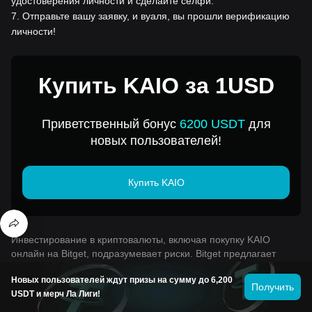
удостоверения личности и сделайте селфи.
7
.
Отправьте вашу заявку, и вуаля, вы прошли верификацию
личности!
Купить KAIO за 1USD
Приветственный бонус
6200 USDT
для
новых пользователей!
Купить KAIO
Инвестирование в криптовалюты, включая покупку KAIO
онлайн на Bitget, подразумевает риски. Bitget предлагает
легкие и удобные способы покупки KAIO и делает все
Новых пользователей ждут призы на сумму до 6,200
возможное, чтобы предоставить полную информацию о
Получить
USDT и мерч Ла Лиги!
криптовалюте, представленной на бирже. Однако платформа
не несет ответственность за последствия вашей покупки KAIO.