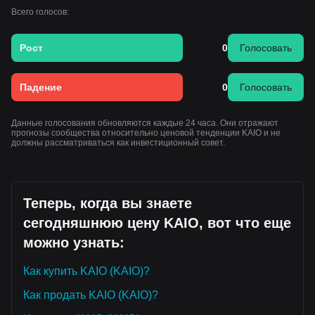
Консенсус рынка
Всего голосов:
Общий консенсус среди аналитиков таков: несмотря на
возможные краткосрочные колебания или консолидацию
в процессе установления рыночной оценки, пока цена
Рост
0
Голосовать
удерживается выше ключевой поддержки
$0.00068
,
среднесрочный тренд ожидается
бычьим с
нейтральным оттенком
, поддерживаемым
Падение
0
Голосовать
институциональным внедрением инфраструктуры
токенизации.
Данные голосования обновляются каждые 24 часа. Они отражают
прогнозы сообщества относительно ценовой тенденции KAIO и не
должны рассматриваться как инвестиционный совет.
Теперь, когда вы знаете
сегодняшнюю цену KAIO, вот что еще
можно узнать:
Как купить KAIO (KAIO)?
Как продать KAIO (KAIO)?