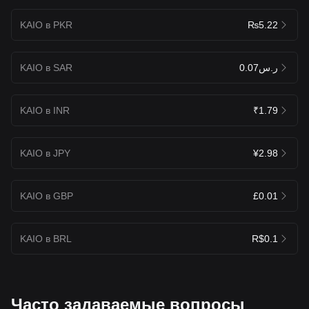
KAIO в PKR
₨5.22
KAIO в SAR
ر.س0.07
KAIO в INR
₹1.79
KAIO в JPY
¥2.98
KAIO в GBP
£0.01
KAIO в BRL
R$0.1
Часто задаваемые вопросы