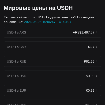
Мировые цены на USDH
Сколько сейчас стоит USDH в других валютах? Последнее
обновление:
2026-08-08 10:06:47（UTC+0）
USDH в ARS
ARS$1,487.87
USDH в CNY
¥6.7
USDH в RUB
₽81.66
USDH в USD
$0.99
USDH в EUR
€0.86
USDH в CAD
C$1.38