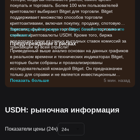
покупать и торговать. Более 100 млн пользователей
криптовалют выбирают Bitget для торговли. Bitget
поддерживает множество способов торговли
криптоактивами, включая покупку, продажу, спотовую
торговлю, фьючерсную торговлю, ончейн-торговлю и
Зарегистрируйте аккаунт на Bitget бесплатно и начните
стейкинг криптовалюты USDH. Кроме того, биржа
торговать!
предлагает одни из самых выгодных ставок комиссий за
Предупреждение о рисках
транзакции во всей отрасли!
Приведенный выше анализ основан на данных графиков
в реальном времени и технических индикаторах Bitget,
которые были собраны и проанализированы
исследовательской командой Bitget. Он предназначен
только для справки и не является инвестиционным
советом. Цены на криптовалюты отличаются высокой
Показать больше
5 мин. назад
волатильностью. Принимайте инвестиционные решения
с учетом своей собственной готовности к риску.
USDH: рыночная информация
Показатели цены (24ч)
24ч