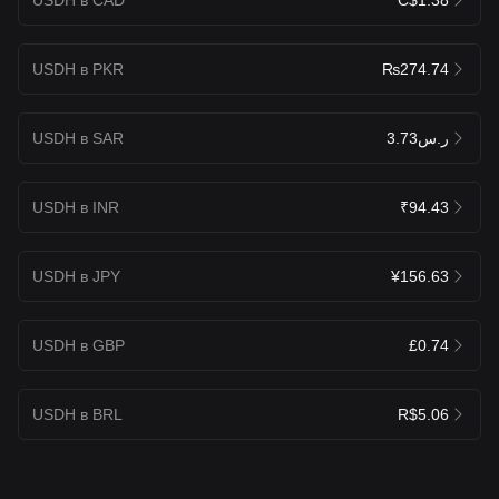
USDH в PKR
₨274.74
USDH в SAR
ر.س3.73
USDH в INR
₹94.43
USDH в JPY
¥156.63
USDH в GBP
£0.74
USDH в BRL
R$5.06