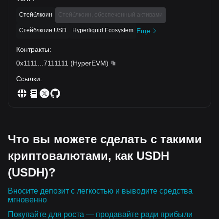
Стейблкоин
Стейблкоин, обеспеченный активами
Стейблкоин USD
Hyperliquid Ecosystem
Еще
Контракты
:
0x1111
...
7111111
(
HyperEVM
)
Ссылки
:
Что вы можете сделать с такими
криптовалютами, как USDH
(USDH)?
Вносите депозит с легкостью и выводите средства
мгновенно
Покупайте для роста — продавайте ради прибыли