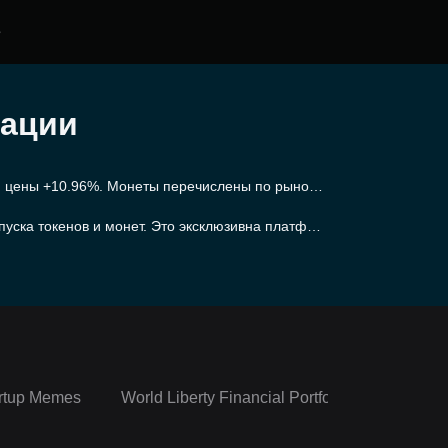
е
зации
м цены +10.96%. Монеты перечислены по рыночн
пуска токенов и монет. Это эксклюзивна платфор
иная с BitTorrent и Fetch.AI. Используя Binance
окчейн-экосистеме, как и в любой другой област
rtup Memes
World Liberty Financial Portfolio