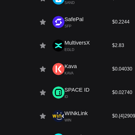
SAND
SafePal
$0.2244
SFP
MultiversX
$2.83
EGLD
Kava
$0.04030
KAVA
SPACE ID
$0.02740
ID
WINkLink
$0.{4}290
WIN