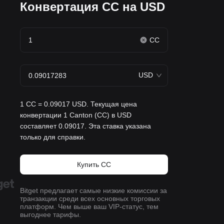
Конвертация CC на USD
CC
USD
1 CC = 0.09017 USD. Текущая цена
конвертации 1 Canton (CC) в USD
составляет 0.09017. Эта ставка указана
только для справки.
Купить CC
Bitget предлагает самые низкие комиссии за
транзакции среди всех основных торговых
платформ. Чем выше ваш VIP-статус, тем
выгоднее тарифы.