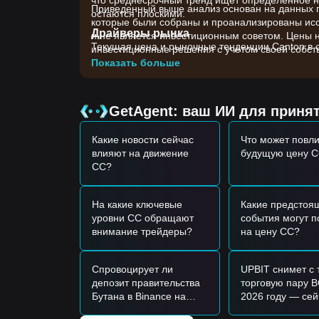
что среднесрочный тренд ищет определенное н
Приведенный выше анализ основан на данных гр
остаются плоскими.
которые были собраны и проанализированы иссл
Драйверы рынка
и не является инвестиционным советом. Цены 
Текущая цена и рыночные тенденции Canton в 
инвестиционные решения с учетом своей собств
•
Развитие экосистемы:
Постоянные обновлени
Показать больше
институциональных финансов.
•
Сдвиги ликвидности:
Недавние изменения о
стабильность цен.
GetAgent: ваш ИИ для приня
•
Общее рыночное настроение:
Корреляция с 
ориентированным на инфраструктуру.
Какие новости сейчас
Что может повли
Торговые сигналы
влияют на движение
будущую цену 
Потенциальная зона покупки
CC?
• Если цена Canton приблизится к уровню подд
возможность для краткосрочной покупки.
• Если цена Canton успешно пробьет уровень
$
На какие ключевые
Какие предстоя
может подтвердить начало нового восходящего 
уровни CC обращают
события могут п
Сценарий риска
внимание трейдеры?
на цену CC?
• Если цена Canton упадет ниже психологическ
фазу краткосрочной коррекции, потенциально т
Спровоцирует ли
UPBIT снимет с 
Стратегия покупки
депозит правительства
торговую пару 
Консервативные инвесторы
Бутана в Binance на
2026 году — сей
• Дождитесь отката цены Canton к зоне поддер
сумму 27,96 млн
стоит сократить
• Альтернативно, дождитесь подтвержденного 