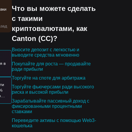
Что вы можете сделать
авки
с такими
азад
криптовалютами, как
Canton (CC)?
Вносите депозит с легкостью и
выводите средства мгновенно
я в
Покупайте для роста — продавайте
ради прибыли
Торгуйте на споте для арбитража
это
ти
Торгуйте фьючерсами ради высокого
0%
риска и высокой прибыли
ом
Зарабатывайте пассивный доход с
фиксированными процентными
ку
ставками
Переведите активы с помощью Web3-
кошелька
ред