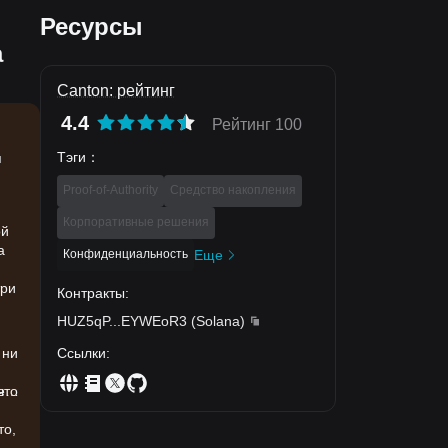
Ресурсы
а
Canton: рейтинг
4.4
Рейтинг 100
Тэги
：
я
Proof-of-Authority
Средство накопления
Корпоративные решения
ой
а
Конфиденциальность
Еще
три
Контракты
:
HUZ5qP
...
EYWEoR3
(
Solana
)
Ссылки
:
 ни
ет
что
то,