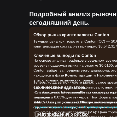
Подробный анализ рыночн
сегодняшний день.
Обзор рынка криптовалюты Canton
Текущая цена криптовалюты Canton (CC) — $0.0
капитализация составляет примерно $3,542,317,
Ключевые выводы по Canton
На основе анализа графиков в реальном времен
уровень поддержки рынка на отметке
$0.0105
, 
Canton выйдет за пределы этого диапазона, эт
находится в фазе
Консолидации и Накоплени
этих ключевых технических границ.
Теперь, когда вы понимаете рынок, самое время 
Технические индикаторы
одной из крупнейших в мире криптовалютных 
RSI: Находится на уровне
пользователей. Bitget предлагает спотовую т
48
, что указывает на
медведей.
мейкеров и 0.03% для тейкеров. Платформа по
MACD: Сигнал показывает
защиты на сумму свыше $300 млн и обеспечивае
Нейтрально-медве
свидетельствует об отсутствии немедленной ув
одно из первых мест среди бирж по торговому 
Зарегистрируйте аккаунт на Bitget бесплатно и 
Структура скользящих средних (MA): Цена торг
Предупреждение о рисках