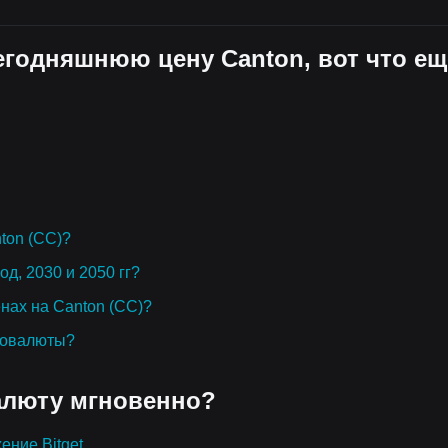
сегодняшнюю цену Canton, вот что ещ
ton (CC)?
од, 2030 и 2050 гг?
енах на Canton (CC)?
товалюты?
алюту мгновенно?
ение Bitget.