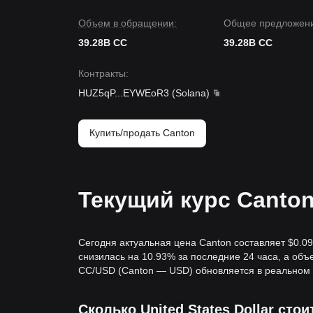
Объем в обращении:
Общее предложени
39.28B CC
39.28B CC
Контракты
:
HUZ5qP
...
EYWEoR3
(
Solana
)
Купить/продать Canton
Текущий курс Canton
Сегодня актуальная цена Canton составляет $0.0
снизилась на 10.93% за последние 24 часа, а об
CC/USD (Canton — USD) обновляется в реальном
Сколько United States Dollar стои