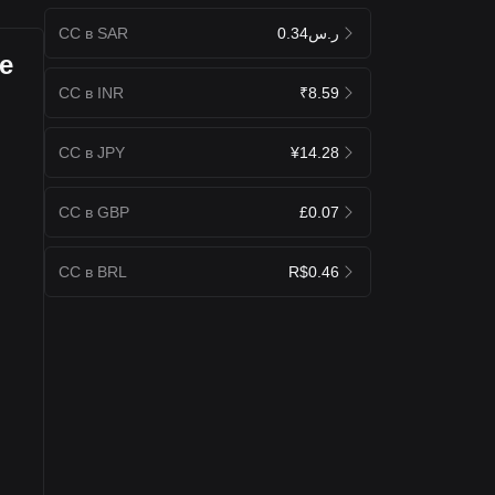
CC в SAR
ر.س0.34
е
CC в INR
₹8.59
CC в JPY
¥14.28
CC в GBP
£0.07
CC в BRL
R$0.46