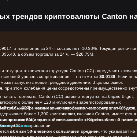
ых трендов криптовалюты Canton н
9017, а изменение за 24 ч. составляет -10.93%. Текущая рыночна
395.48, а объем торговли за 24 ч. — $28.79M.
и текущая техническая структура Canton (CC) определяет ключев
а основной уровень сопротивления — на отметке
$0.0138
. Если цен
о может запустить новое трендовое движение. В целом рынок
я
, при этом колебания цены сосредоточены преимущественно вну
начать торговать. Canton (CC) активно торгуется на бирже Bitget,
платформ с более чем 120 миллионами зарегистрированных
орговлю CC/USDT с максимально выгодными комиссиями: от 0% для
Нейтральную
рыночную динамику, без полного контроля ни быков,
ддерживает более 1,300 криптовалют, включая Canton, имеет фонд
т торговлю 24/7 с высокой ликвидностью. Bitget стабильно занима
жью конвергенцию
, гистограмма колебется около нулевой линии, 
еренности в направлении.
объему CC.
начните торговать!
уется
вблизи 50-дневной скользящей средней
, что указывает на 