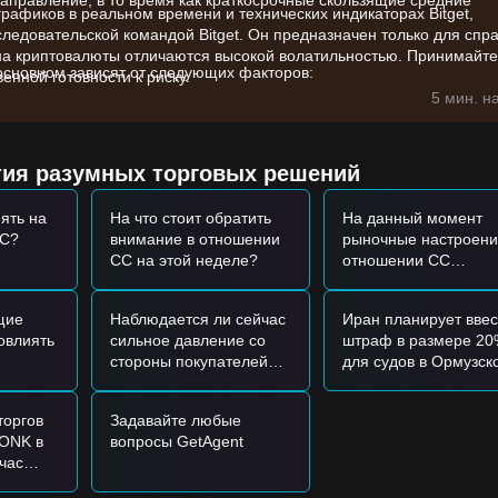
аправление, в то время как краткосрочные скользящие средние
афиков в реальном времени и технических индикаторах Bitget,
едовательской командой Bitget. Он предназначен только для спр
на криптовалюты отличаются высокой волатильностью. Принимайте
основном зависят от следующих факторов:
енной готовности к риску.
я относительно функций интероперабельности сети Canton для
5 мин. н
бъема торгов через децентрализованные пулы, влияющие на
тия разумных торговых решений
крупными активами и общий аппетит к блокчейн-проектам,
ять на
На что стоит обратить
На данный момент
CC?
внимание в отношении
рыночные настроени
CC на этой неделе?
отношении CC
ержки
$0.0105
и покажет признаки отскока, это может создать
оптимистичные или
пессимистичные?
0.0138
в сопровождении значительного увеличения объема торгов, 
щие
Наблюдается ли сейчас
Иран планирует ввес
тренда.
овлиять
сильное давление со
штраф в размере 2
стороны покупателей
для судов в Ормузск
ого уровня поддержки
$0.0100
, рынок может войти в более глубокую
или продавцов на CC?
проливе: сможет ли
естируя зоны с меньшей ликвидностью.
нефть пробить отмет
торгов
Задавайте любые
в 90 долларов?
BONK в
вопросы GetAgent
час
жки
$0.0105
для входа партиями.
 убытки
пробоя и дневного закрытия выше уровня сопротивления
$0.0138
пе