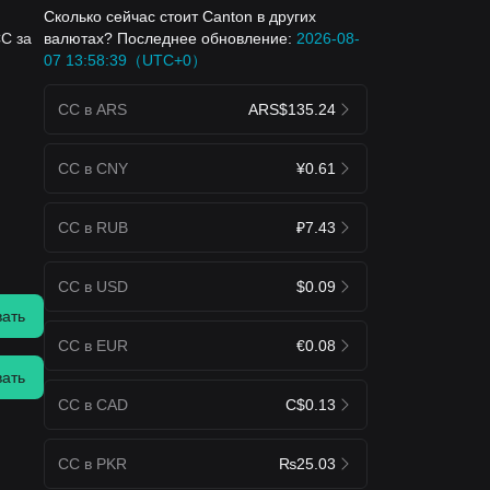
Сколько сейчас стоит Canton в других
валютах? Последнее обновление:
2026-08-
CC за
07 13:58:39（UTC+0）
я
CC в ARS
ARS$135.24
CC в CNY
¥0.61
CC в RUB
₽7.43
CC в USD
$0.09
вать
CC в EUR
€0.08
вать
CC в CAD
C$0.13
CC в PKR
₨25.03