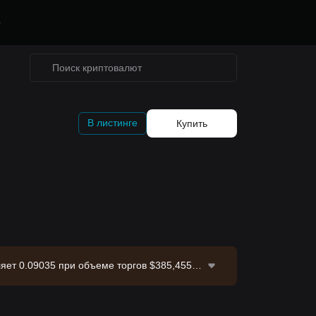
е
В листинге
Купить
яет 0.09035 при объеме торгов $385,455.6
к данных: биржа Bitget. Последнее обновл