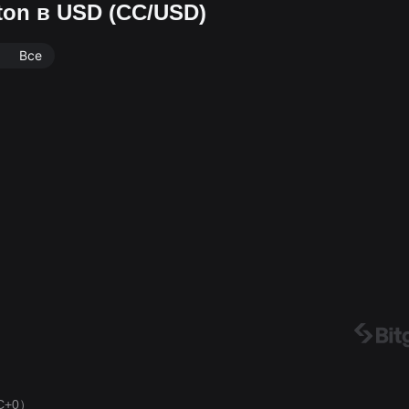
ton в USD (CC/USD)
Все
C+0）