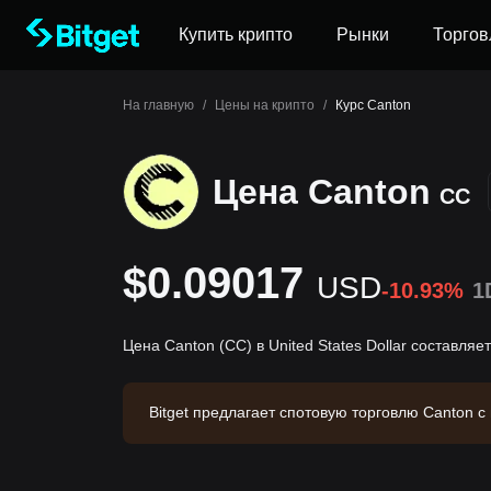
Купить крипто
Рынки
Торгов
На главную
/
Цены на крипто
/
Курс Canton
Цена Canton
CC
$0.09017
USD
-10.93%
1
Цена Canton (CC) в United States Dollar составляе
Bitget предлагает спотовую торговлю Canton 
6 за 24 часа. Canton имеет рыночную капитал
ение: 2026-08-07 13:58:39.