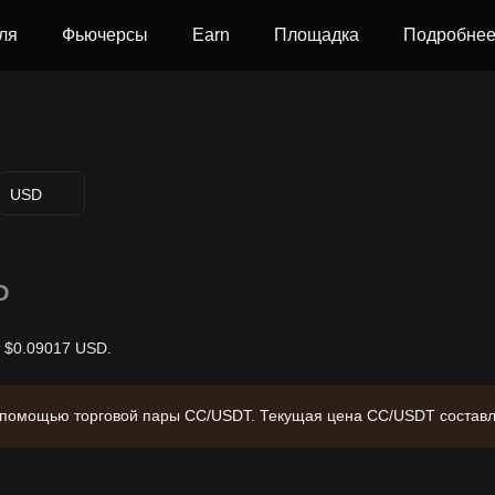
ля
Фьючерсы
Earn
Площадка
Подробне
USD
D
т $0.09017 USD.
с помощью торговой пары CC/USDT. Текущая цена CC/USDT составл
изацию $3,542,317,395.48 и объем в обращении 39.28B CC. Источни