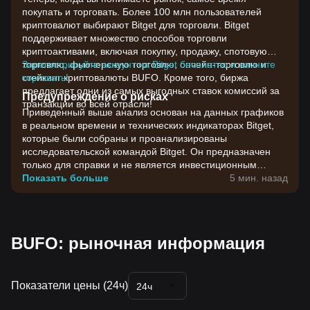
покупать и торговать. Более 100 млн пользователей
криптовалют выбирают Bitget для торговли. Bitget
поддерживает множество способов торговли
криптоактивами, включая покупку, продажу, спотовую
торговлю, фьючерсную торговлю, ончейн-торговлю и
Зарегистрируйте аккаунт на Bitget бесплатно и начните
стейкинг криптовалюты BUFO. Кроме того, биржа
торговать!
предлагает одни из самых выгодных ставок комиссий за
Предупреждение о рисках
транзакции во всей отрасли!
Приведенный выше анализ основан на данных графиков
в реальном времени и технических индикаторах Bitget,
которые были собраны и проанализированы
исследовательской командой Bitget. Он предназначен
только для справки и не является инвестиционным
советом. Цены на криптовалюты отличаются высокой
Показать больше
5 мин. назад
волатильностью. Принимайте инвестиционные решения
с учетом своей собственной готовности к риску.
BUFO: рыночная информация
Показатели цены (24ч)
24ч