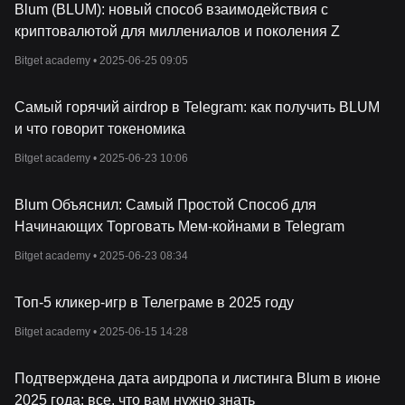
и технологии блокчейн, они стремятся устранить сложности и
Blum (BLUM): новый способ взаимодействия с
барьеры, которые часто мешают к
риптотрейдерам. Среди
криптовалютой для миллениалов и поколения Z
лидеров Blum:
Bitget academy •
2025-06-25 09:05
●
Глеб Костарев, сооснователь и генеральный директор.
Бывший вице-президент Binance использует свой опыт в
области операционной стратегии и развития глобального
Самый горячий airdrop в Telegram: как получить BLUM
рынка.
и что говорит токеномика
●
Влад Смеркис, сооснователь и директор по маркетингу. Г
уру
Bitget academy •
2025-06-23 10:06
маркетинга и развития бизнеса, имеет опыт работы в таких
международных брендах, как Red Bull, и занимал
стратегические роли в Binance.
Blum Объяснил: Самый Простой Способ для
●
Влад Масляков, сооснователь и технический директор.
Начинающих Торговать Мем-койнами в Telegram
Обладает более чем двадцатилетним опытом работы в
области финансо
в, высокочастотной торговли и технологии
Bitget academy •
2025-06-23 08:34
блокчейн.
Как работает Blum
Топ-5 кликер-игр в Телеграме в 2025 году
Blum работает как гибридная биржа, объединяющая офчейн
Bitget academy •
2025-06-15 14:28
книги ордеров с расчетами внутри сети. Эта гибридная
модель позволяет эффективно совершать сделки,
обеспечивая при этом безопасность
и прозрачность,
Подтверждена дата аирдропа и листинга Blum в июне
присущие технологии блокчейн. Пользователи могут получить
2025 года: все, что вам нужно знать