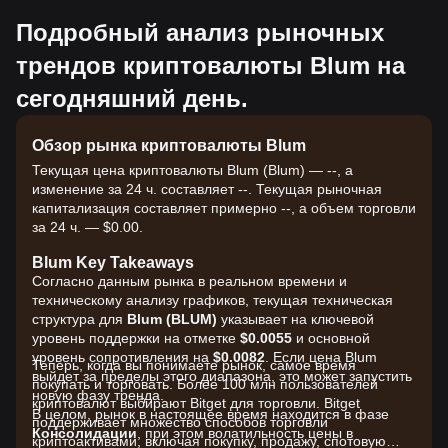
Подробный анализ рыночных
трендов криптовалюты Blum на
сегодняшний день.
Обзор рынка криптовалюты Blum
Текущая цена криптовалюты Blum (Blum) — --, а
изменение за 24 ч. составляет --. Текущая рыночная
капитализация составляет примерно --, а объем торговли
за 24 ч. — $0.00.
Blum Key Takeaways
Согласно данным рынка в реальном времени и
техническому анализу графиков, текущая техническая
структура для
Blum (BLUM)
указывает на ключевой
уровень поддержки на отметке
$0.0055
и основной
уровень сопротивления на
$0.0082
. Если цена Blum
Теперь, когда вы понимаете рынок, самое время
выйдет за пределы этого диапазона, это может запустить
покупать и торговать. Более 100 млн пользователей
новую фазу тренда.
криптовалют выбирают Bitget для торговли. Bitget
В целом, рынок в настоящее время находится в фазе
поддерживает множество способов торговли
Консолидации
, при этом волатильность цены в
криптоактивами, включая покупку, продажу, спотовую