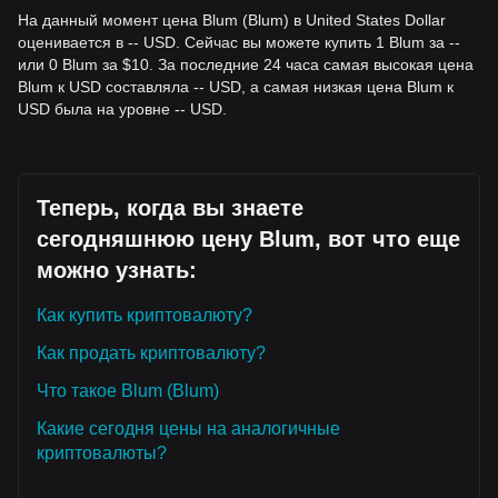
Buy Strategy
На данный момент цена Blum (Blum) в United States Dollar
Основываясь на текущей рыночной структуре,
оценивается в -- USD. Сейчас вы можете купить 1 Blum за --
рекомендуются следующие стратегии:
или 0 Blum за $10. За последние 24 часа самая высокая цена
Conservative Investors
Blum к USD составляла -- USD, а самая низкая цена Blum к
• Дождитесь, пока цена Blum повторно протестирует
USD была на уровне -- USD.
уровень поддержки
$0.0055
и покажет четкий паттерн
разворота, прежде чем входить в позицию траншами.
• Или дождитесь подтвержденного пробоя и закрытия
свечи выше уровня сопротивления
$0.0082
, прежде чем
Теперь, когда вы знаете
следовать за трендом.
Trend Investors
сегодняшнюю цену Blum, вот что еще
• Если цена пробьет сопротивление на уровне
$0.0082
,
можно узнать:
может сформироваться новая бычья волна. Следующая
целевая цена оценивается в
$0.0105
.
Long-term Investors
Как купить криптовалюту?
• Пока цена остается выше макроуровня поддержки
Как продать криптовалюту?
$0.0050
, структурная целостность на долгосрочную
перспективу сохраняется для постепенного накопления.
Что такое Blum (Blum)
Trends Summary
Market Insights
Какие сегодня цены на аналогичные
С краткосрочной точки зрения, Blum демонстрировал
криптовалюты?
Диапазонное
ценовое движение за последние 7 дней,
при этом рыночные настроения оставались
Осторожно