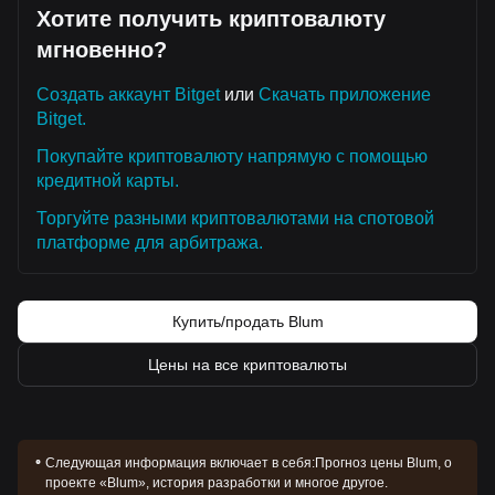
оптимистичными
. Ликвидность концентрируется вблизи
Хотите получить криптовалюту
зоны поддержки, что предполагает накопление ордеров
мгновенно?
на покупку.
Market Outlook
Создать аккаунт Bitget
или
Скачать приложение
Optimistic Scenario:
Пробой выше
$0.0082
направляет
цель на
$0.0105
.
Bitget.
Pessimistic Scenario:
Провал ниже
$0.0055
направляет
Покупайте криптовалюту напрямую с помощью
цель на
$0.0048
.
Market Consensus
кредитной карты.
Консенсус среди аналитиков заключается в том, что, хотя
Торгуйте разными криптовалютами на спотовой
Blum может испытывать продолжающуюся волатильность
платформе для арбитража.
или боковое движение в ближайшей перспективе,
Среднесрочный тренд
остается
Нейтрально-бычьим
,
пока ключевая поддержка на уровне
$0.0055
остается
надежной.
Купить/продать Blum
Цены на все криптовалюты
Следующая информация включает в себя:
Прогноз цены Blum, о
проекте «Blum», история разработки и многое другое.