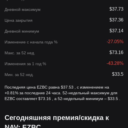
$37.73
Дневной максимум
$37.36
Цена закрытия
$37.14
Дневной минимум
-27.05%
Изменение с начала года %
$73.16
Макс. за 52 нед.
-43.28%
Изменения за 1 год %
$33.5
Мин. за 52 нед.
Последняя цена EZBC равна $37.53 , с изменением на
+0.81% за последние 24 часа. 52-недельный максимум для
EZBC составляет $73.16 , а 52-недельный минимум – $33.5 .
Сегодняшняя премия/скидка к
NAV: EZBC