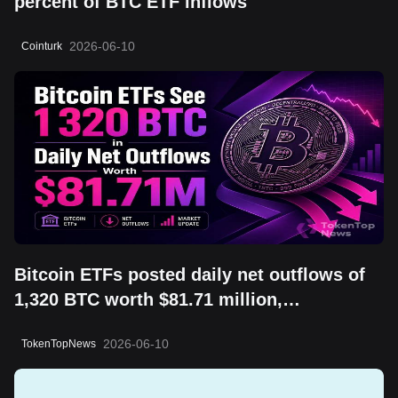
percent of BTC ETF inflows
2026-06-10
Cointurk
Bitcoin ETFs posted daily net outflows of
1,320 BTC worth $81.71 million,
highlighting a risk-off session and shifting
2026-06-10
TokenTopNews
short-term sentiment.