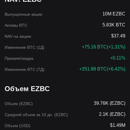
10M EZBC
Выпущенные акции
5.83K BTC
Активы BTC
$37.49
NAV на акцию
+75.16 BTC
(
+1.31%
)
Изменение BTC (1Д)
+0.11%
Премия/скидка
+351.88 BTC
(
+6.42%
)
Изменение BTC (7Д)
Объем EZBC
39.76K (EZBC)
Объем (EZBC)
2.1K (EZBC)
Средний объем за 10 дн. (EZBC)
$1.49M
Объем (USD)