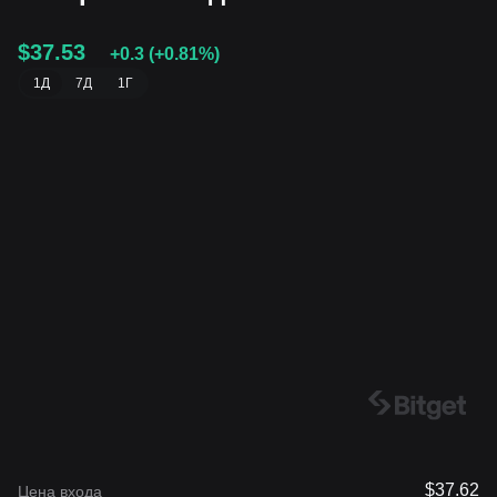
$37.53
+0.3
(
+0.81%
)
1Д
7Д
1Г
$37.62
Цена входа