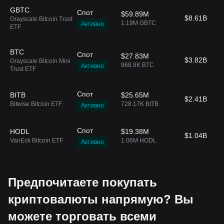
GBTC
Спот
$59.89M
$8.61B
Grayscale Bitcoin Trust
1.19M GBTC
Активно
ETF
BTC
Спот
$27.83M
$3.82B
Grayscale Bitcoin Mini
968.8K BTC
Активно
Trust ETF
Спот
BITB
$25.65M
$2.41B
Bitwise Bitcoin ETF
728.17K BITB
Активно
Спот
HODL
$19.38M
$1.04B
VanEck Bitcoin ETF
1.06M HODL
Активно
Предпочитаете покупать
криптовалюты напрямую? Вы
можете торговать всеми