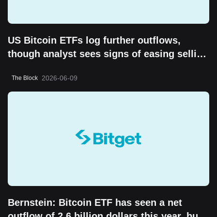
US Bitcoin ETFs log further outflows,
though analyst sees signs of easing selling
pressure
2026-06-09
The Block
Bernstein: Bitcoin ETF has seen a net
outflow of 2.6 billion dollars this year, but