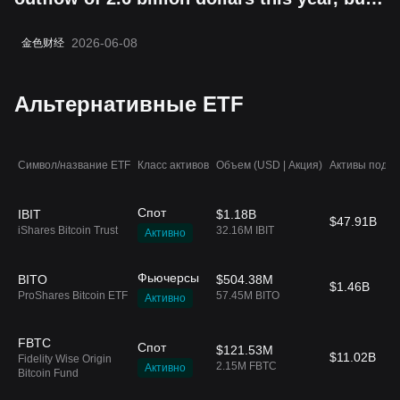
the "boring cycle" does not change its
2026-06-08
金色财经
long-term value storage attribute
Альтернативные ETF
Символ/название ETF
Класс активов
Объем (USD | Акция)
Активы под у
Спот
IBIT
$1.18B
$47.91B
iShares Bitcoin Trust
32.16M IBIT
Активно
Фьючерсы
BITO
$504.38M
$1.46B
ProShares Bitcoin ETF
57.45M BITO
Активно
FBTC
Спот
$121.53M
$11.02B
Fidelity Wise Origin
2.15M FBTC
Активно
Bitcoin Fund