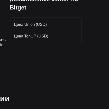
Bitget
Цена Union (USD)
Цена TonUP (USD)
ить
ir
таких
чила
мии
io,