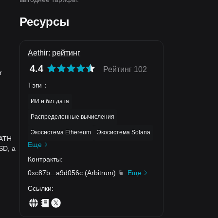
Ресурсы
Aethir: рейтинг
4.4
Рейтинг 102
r
Тэги
：
ИИ и биг дата
Распределенные вычисления
Экосистема Ethereum
Экосистема Solana
 ATH
Еще
SD, а
Контракты
:
0xc87b
...
a9d056c
(
Arbitrum
)
Еще
Ссылки
: