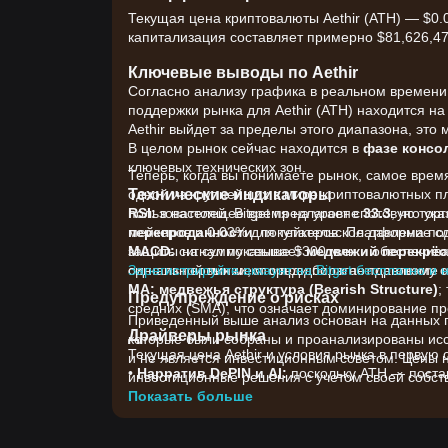
Текущая цена криптовалюты Aethir (ATH) — $0.
капитализация составляет примерно $81,626,473
Ключевые выводы по Aethir
Согласно анализу графика в реальном времени,
поддержки рынка для Aethir (ATH) находится н
Aethir выйдет за пределы этого диапазона, это
В целом рынок сейчас находится в
фазе консо
ключевых технических зон.
Теперь, когда вы понимаете рынок, самое время 
Технические индикаторы
одной из крупнейших в мире криптовалютных 
RSI:
пользователей. Bitget предлагает спотовую т
в настоящее время на уровне
33.3
, что ук
перепроданности
мейкеров и 0.03% для тейкеров. Платформа под
: покупательское давление с
MACD:
защиты на сумму свыше $300 млн и обеспечивае
сигнал показывает
медвежий перекрёст
сигнальной линии, что предполагает давление 
одно из первых мест среди бирж по торговому 
Зарегистрируйте аккаунт на Bitget бесплатно и 
MA:
медвежья структура (Bearish Structure)
;
Предупреждение о рисках
средних (SMA), что означает доминирование пр
Приведенный выше анализ основан на данных гр
Драйверы рынка
которые были собраны и проанализированы иссл
Текущая цена Aethir и условия рынка в первую
и не является инвестиционным советом. Цены 
•
Нарратив DePIN и AI:
поскольку ATH — поста
инвестиционные решения с учетом своей собств
многом связан со спросом на AI-вычисления и
Показать больше
сети физической инфраструктуры).
•
Рост сетевой выручки:
недавние сообщения 