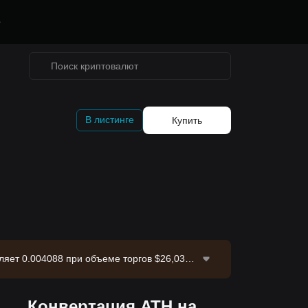
е
В листинге
Купить
ляет 0.004088 при объеме торгов $26,035.
 данных: биржа Bitget. Последнее обновлен
Конвертация ATH на