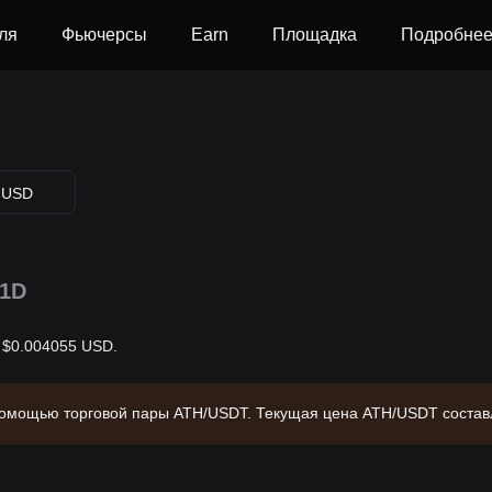
ля
Фьючерсы
Earn
Площадка
Подробне
USD
1D
т $0.004055 USD.
с помощью торговой пары ATH/USDT. Текущая цена ATH/USDT состав
лизацию $81,626,473.23 и объем в обращении 20.13B ATH. Источник