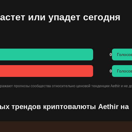
астет или упадет сегодня
0
Голосо
0
Голосо
тражают прогнозы сообщества относительно ценовой тенденции Aethir и не 
х трендов криптовалюты Aethir на