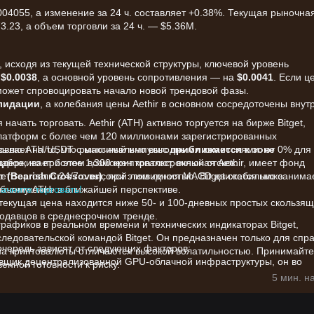
004055, а изменение за 24 ч. составляет +0.38%. Текущая рыночна
.23, а объем торговли за 24 ч. — $5.36M.
 исходя из текущей технической структуры, ключевой уровень
а
$0.0038
, а основной уровень сопротивления — на
$0.0041
. Если ц
 может спровоцировать начало новой трендовой фазы.
лидации
, а колебания цены Aethir в основном сосредоточены внут
начать торговать. Aethir (ATH) активно торгуется на бирже Bitget,
платформ с более чем 120 миллионами зарегистрированных
орговлю ATH/USDT с максимально выгодными комиссиями: от 0% для
азывает на то, что рыночный импульс
приближается к зоне
держивает более 1,300 криптовалют, включая Aethir, имеет фонд
лабое, но при этом возможен краткосрочный отскок.
т торговлю 24/7 с высокой ликвидностью. Bitget стабильно занима
 (Bearish Crossover)
, при этом линия MACD движется ниже
на снижение в ближайшей перспективе.
объему ATH.
начните торговать!
 текущая цена находится ниже 50- и 100-дневных простых скользя
одавцов в среднесрочном тренде.
афиков в реальном времени и технических индикаторах Bitget,
едовательской командой Bitget. Он предназначен только для спр
 очередь зависят от следующих факторов:
на криптовалюты отличаются высокой волатильностью. Принимайте
вщик децентрализованной GPU-облачной инфраструктуры, он во
енной готовности к риску.
 более широкими настроениями в секторе DePIN (децентрализован
5 мин. н
о значительной квартальной выручке (более $38 млн) и запуске н