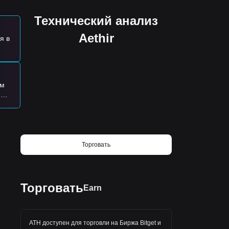
📈 $FIL $MASK
Технический анализ
и
Aethir
я в
ь
ем
ть
и
что
ряя
ом
Торговать
дом.
Торговать
Earn
ATH доступен для торговли на
Биржа Bitget
и