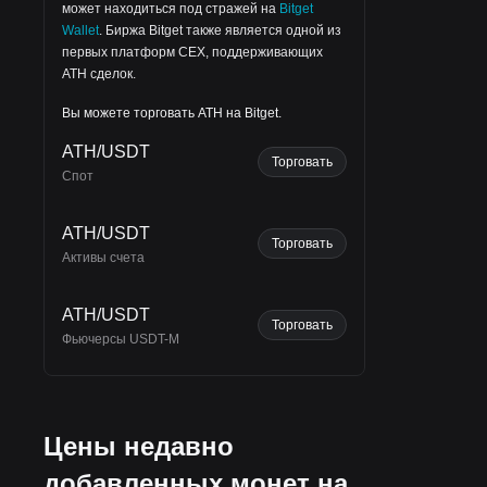
может находиться под стражей на
Bitget
Wallet
.
Биржа Bitget
также является одной из
первых платформ CEX, поддерживающих
ATH сделок.
вой
Вы можете торговать ATH на Bitget.
ATH/USDT
Торговать
Спот
жет
ATH/USDT
8
,
Торговать
Активы счета
ATH/USDT
Торговать
Фьючерсы USDT-M
Цены недавно
добавленных монет на