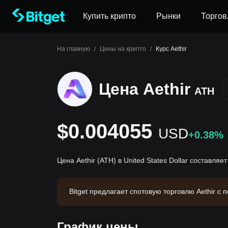
Купить крипто
Рынки
Торгов
На главную
/
Цены на крипто
/
Курс Aethir
Цена Aethir
ATH
$0.004055
USD
+0.38%
Цена Aethir (ATH) в United States Dollar составляе
Bitget предлагает спотовую торговлю Aethir 
59 за 24 часа. Aethir имеет рыночную капита
ие: 2026-08-07 08:47:25.
График цены