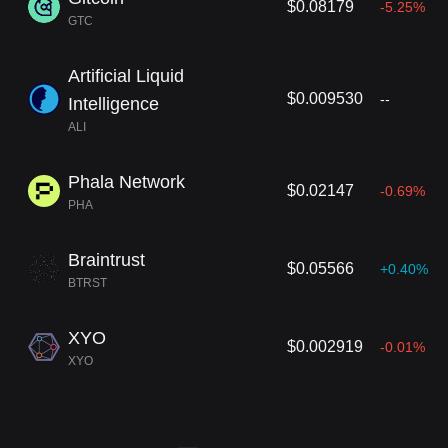
$0.08179
-5.25%
GTC
Artificial Liquid
$0.009530
--
Intelligence
ALI
Phala Network
$0.02147
-0.69%
PHA
Braintrust
$0.05566
+0.40%
BTRST
XYO
$0.002919
-0.01%
XYO