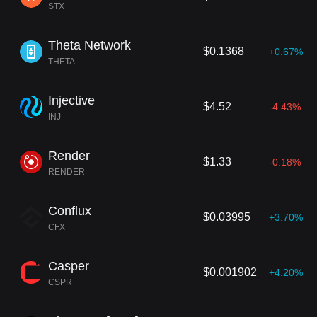
STX
Theta Network
$0.1368
+0.67%
THETA
Injective
$4.52
-4.43%
INJ
Render
$1.33
-0.18%
RENDER
Conflux
$0.03995
+3.70%
CFX
Casper
$0.001902
+4.20%
CSPR