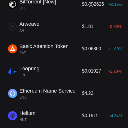
BitTorrent [New]
$0.{6}2625
+0.15%
BTT
Arweave
$1.81
-0.63%
AR
Basic Attention Token
$0.06800
+1.60%
BAT
Loopring
$0.01027
-1.28%
LRC
Ethereum Name Service
$4.23
--
ENS
Helium
$0.1915
+4.84%
HNT