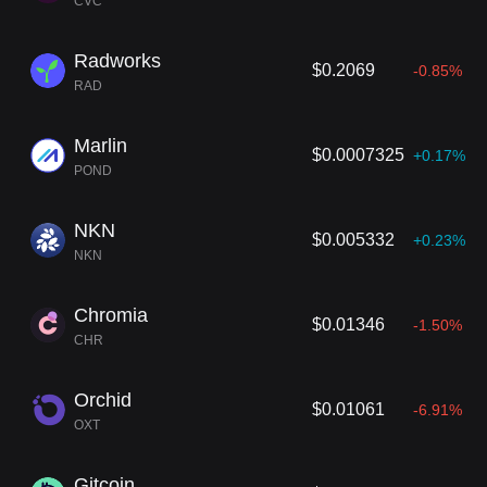
CVC
Radworks
$0.2069
-0.85%
RAD
Marlin
$0.0007325
+0.17%
POND
NKN
$0.005332
+0.23%
NKN
Chromia
$0.01346
-1.50%
CHR
Orchid
$0.01061
-6.91%
OXT
Gitcoin