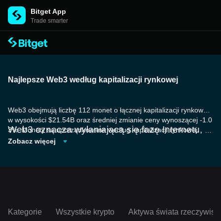
Bitget App
Trade smarter
Najlepsze Web3 według kapitalizacji rynkowej
Web3 obejmują liczbę 112 monet o łącznej kapitalizacji rynkowej
w wysokości $21.54B oraz średniej zmianie ceny wynoszącej -1.0
Web3 oznacza wyłaniającą się fazę Internetu, z
3%. Monety są uporządkowane według kapitalizacji rynkowej.
akotwiczoną w decentralizacji i napędzaną tech
Zobacz więcej
nologią blockchain. W przeciwieństwie do tradyc
yjnych modeli internetowych zdominowanych pr
zez scentralizowane serwery i korporacje, Web3
działa na fundamencie rozp
roszonych rejestrów
i tokenów kryptograficznych, wspierając bezpośr
ednie, cyfrowe interakcje peer-to-peer. Dzięki te
mu użytkownicy mogą zachować kontrolę nad s
Kategorie
Wszystkie krypto
Aktywa świata rzeczywist