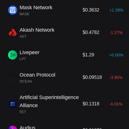
Mask Network
$0.3632
+1.39%
MASK
Akash Network
$0.4782
-1.27%
AKT
Livepeer
$1.29
+0.00%
LPT
Ocean Protocol
$0.09518
-3.95%
OCEAN
Artificial Superintelligence
$0.1318
-6.01%
Alliance
FET
Audius