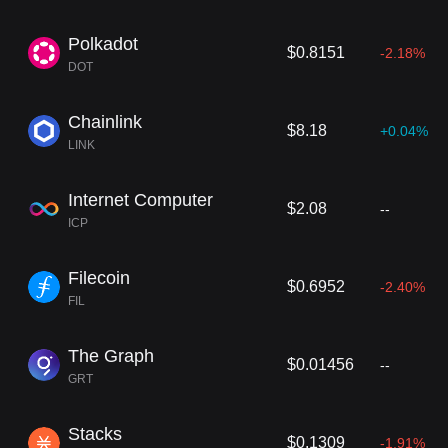
woimi danymi osobowymi i aktywami, dokonując
transakcji w przejrzysty i niepodważalny sposó
Polkadot
b. Jak
o podstawa zdecentralizowanych aplikacji
$0.8151
-2.18%
(DApps) i kwitnącego zdecentralizowanego sekt
DOT
ora finansowego (DeFi), Web3 obiecuje cyfrowe
królestwo, w którym autonomia, prywatność i wł
Chainlink
asność nie są tylko ideałami, ale wbudowanymi
$8.18
+0.04%
LINK
funkcjami.
Internet Computer
$2.08
--
ICP
Filecoin
$0.6952
-2.40%
FIL
The Graph
$0.01456
--
GRT
Stacks
$0.1309
-1.91%