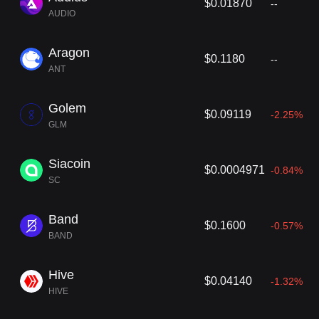
$0.01870
--
AUDIO
Aragon
$0.1180
--
ANT
Golem
$0.09119
-2.25%
GLM
Siacoin
$0.0004971
-0.84%
SC
Band
$0.1600
-0.57%
BAND
Hive
$0.04140
-1.32%
HIVE