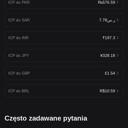
ICP do PKR
₨576.59
ICP do SAR
ر.س7.78
ICP do INR
₹197.3
ICP do JPY
¥328.18
ICP do GBP
£1.54
ICP do BRL
R$10.59
Często zadawane pytania