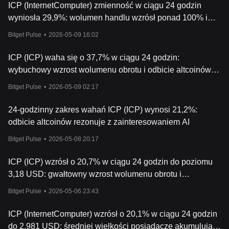
ICP (InternetComputer) zmienność w ciągu 24 godzin
Unikalna infrastruktura Internet Computer umożliwia płynne i
wyniosła 29,9%: wolumen handlu wzrósł ponad 100% i
łatwe działanie oraz a
ktualizację sieci. W przypadku Internet
współgra z przełomem technologicznym
Computer możliwe są również wymiana uszkodzonych węzłów
Bitget Pulse
•
2026-05-09 16:02
bez zatrzymywania całej sieci lub jej części, a także ożywienie
podsieci, gdy zbyt wiele węzłów w niej ulegnie awarii.
ICP (ICP) waha się o 37,7% w ciągu 24 godzin:
Czym jest token ICP?
wybuchowy wzrost wolumenu obrotu i odbicie altcoinów
ICP, natywny i użytk
owy token Internet Computer, odgrywa ważną
jako czynniki napędzające
rolę w zarządzaniu siecią i jest wykorzystywany do ułatwiania
Bitget Pulse
•
2026-05-09 02:17
różnych działań w ekosystemie:
- Uczestnictwo w zarządzaniu: Posiadacze tokenów mogą
24-godzinny zakres wahań ICP (ICP) wynosi 21,2%:
zablokować swoje ICP, aby tworzyć neurony, co pozwala im
odbicie altcoinów rezonuje z zainteresowaniem AI
uczestni
czyć w zdecentralizowanym zarządzaniu siecią poprzez
głosowanie, wpływając w ten sposób na kierunek sieci.
Bitget Pulse
•
2026-05-08 20:17
- Ułatwianie operacji: Token ICP jest również używany do płacenia
za cykle obliczeniowe w sieci, umożliwiając obsługę smart
ICP (ICP) wzrósł o 20,7% w ciągu 24 godzin do poziomu
kontraktów i innych zdece
ntralizowanych aplikacji,
3,18 USD: gwałtowny wzrost wolumenu obrotu i
- Zachęty ekonomiczne: Węzły w sieci są nagradzane tokenami
synergiczne ogłoszenia ekosystemowe
ICP za dostarczanie mocy obliczeniowej, tworząc system
Bitget Pulse
•
2026-05-06 23:43
motywacyjny, który zachęca do uczestnictwa i zapewnia
integralność sieci.
ICP (InternetComputer) wzrósł o 20,1% w ciągu 24 godzin
DFINITY, zespół stojący za Internet Compu
ter, posiada duży
do 2,981 USD: średniej wielkości posiadacze akumulują