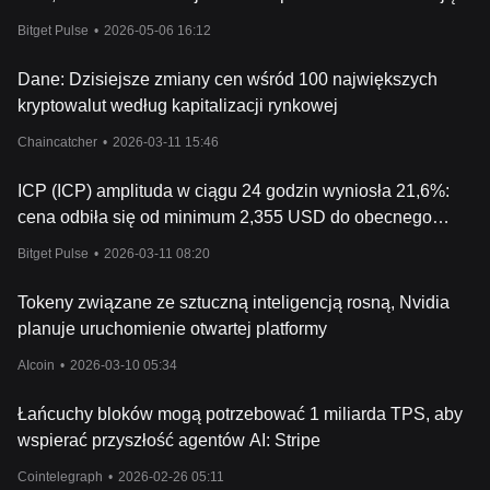
procent tokenów ICP, który wynosi 22,2%. Pozostawia to tylko
na łańcuchu, a nastroje społeczności są bycze
77,8% dla społeczności. Chociaż celem Internet Computer jest
Bitget Pulse
•
2026-05-06 16:12
decentralizacja całego świata, ich dystrybucja tokenów pokazuje
nieproporcjonalną ilość kontroli, jaką zespół ma nad
siecią.
Dane: Dzisiejsze zmiany cen wśród 100 największych
Podsumowanie
kryptowalut według kapitalizacji rynkowej
Internet Computer prezentuje rewolucyjne podejście do
zdecentralizowanego przetwarzania danych, oferując otwarte i
Chaincatcher
•
2026-03-11 15:46
publiczne zasoby obliczeniowe. Jego architektura zapewnia
skalowalność i wydajność, a token ICP jest integralną częścią
ICP (ICP) amplituda w ciągu 24 godzin wyniosła 21,6%:
jego działania i zarządzania. Razem te elementy tworzą potężną
cena odbiła się od minimum 2,355 USD do obecnego
platformę, która może zmienić krajobraz Internetu, wspierając
innowacje i integrację.
poziomu 2,852 USD, a wolumen obrotu wzrósł o 14%.
Bitget Pulse
•
2026-03-11 08:20
Ważne jest, aby pamiętać, że podobnie jak inne kryptowaluty,
Internet Computer niesie ze sobą własne ryzyk
o i zawsze
Tokeny związane ze sztuczną inteligencją rosną, Nvidia
rozsądnie jest przeprowadzić własne badania i zachować
planuje uruchomienie otwartej platformy
ostrożność podczas inwestowania.
AIcoin
•
2026-03-10 05:34
Łańcuchy bloków mogą potrzebować 1 miliarda TPS, aby
wspierać przyszłość agentów AI: Stripe
Cointelegraph
•
2026-02-26 05:11