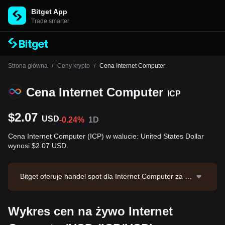
Bitget App
Trade smarter
Strona główna
/
Ceny krypto
/
Cena Internet Computer
Cena Internet Computer
ICP
$2.07
USD
-0.24%
1D
Cena Internet Computer (ICP) w walucie: United States Dollar
wynosi $2.07 USD.
Bitget oferuje handel spot dla Internet Computer za po
średnictwem pary handlowej ICP/USDT. Bieżąca cena
ICP/USDT wynosi 2.078, przy 24-godzinnym wolumen
Wykres cen na żywo Internet
ie obrotu na poziomie $102,295.26. Internet Compute
r ma kapitalizację rynkową w wysokości -- i podaż w o