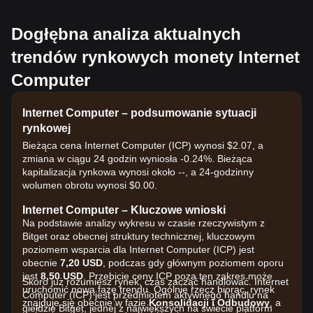
Dogłębna analiza aktualnych
trendów rynkowych monety Internet
Computer
Internet Computer – podsumowanie sytuacji
rynkowej
Bieżąca cena Internet Computer (ICP) wynosi $2.07, a
zmiana w ciągu 24 godzin wyniosła -0.24%. Bieżąca
kapitalizacja rynkowa wynosi około --, a 24-godzinny
wolumen obrotu wynosi $0.00.
Internet Computer – Kluczowe wnioski
Na podstawie analizy wykresu w czasie rzeczywistym z
Bitget oraz obecnej struktury technicznej, kluczowym
poziomem wsparcia dla Internet Computer (ICP) jest
obecnie
7,20 USD
, podczas gdy głównym poziomem oporu
jest
8,50 USD
. Przebicie ceny ICP poza ten zakres może
Skoro już rozumiesz rynek, czas zacząć handlować. Internet
uruchomić nową fazę trendu. Ogólnie rzecz biorąc, rynek
Computer (ICP) jest przedmiotem aktywnego handlu na
znajduje się obecnie w fazie
Konsolidacji i Odbudowy
, a
giełdzie Bitget, jednej z największych na świecie platform