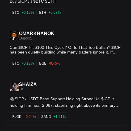
Buy $ICP 💥 $BTC $ETH
BTC
+0.12%
ETH
+0.08%
OMARKHANOK
16godz.
Can $ICP Hit $100 This Cycle? Or Is That Too Bullish? $ICP
has been quietly building while many traders ignore it. If
momentum returns and adoption keeps growing, a move
toward $100 isn't impossible—but the market will decide.
BTC
+0.12%
BGB
-0.45%
Are you buying, holding, or staying away from $ICP? Drop
your realistic $ICP target in the comments. 👇 $ICP $BTC
$BGB
SHAIZA
1d.
🚀 $ICP / USDT Base Support Holding Strong! 📈 $ICP is
holding firm near 2.087, stabilizing right above its primary
support level at 2.120 / 2.077 low zone. 📈 MACD histogram
remaining in green bullish territory (DIF 0.001 > DEA -0.004)
FLOKI
-0.94%
SAND
+1.21%
📊 KDJ indicator coiling upward (J ~84.43), confirming
underlying buyer resilience 🎯 Target 1: 2.171 (EMA10 line