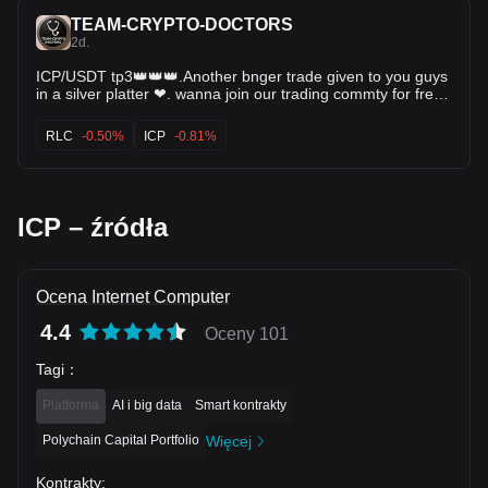
retest) 🎯 Target 2: 2.250 (Previous swing high)
TEAM-CRYPTO-DOCTORS
Consolidation near support usually leads to the next leg up!
2d.
⚡️ $SAND $FLOKI
ICP/USDT tp3👑👑👑.Another bnger trade given to you guys
in a silver platter ❤. wanna join our trading commty for free
comment below (yes)👇 $RLC $SNX $ICP
RLC
-0.50%
ICP
-0.81%
ICP – źródła
Ocena Internet Computer
4.4
Oceny 101
Tagi
：
Platforma
AI i big data
Smart kontrakty
Polychain Capital Portfolio
Więcej
Kontrakty
: