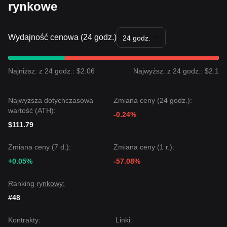
rynkowe
Konsensus wśród różnych analityków technicznych jest taki,
że choć Internet Computer może doświadczyć
krótkoterminowej zmienności lub ruchu bocznego,
średnioterminowy trend pozostaje
Neutralny do Byczego
,
Wydajność cenowa (24 godz.)
24 godz.
o ile cena utrzyma się powyżej poziomu wsparcia
7,20 USD
.
Najniższ. z 24 godz.: $2.06
Najwyższ. z 24 godz.: $2.1
Najwyższa dotychczasowa
Zmiana ceny (24 godz.):
wartość (ATH):
-0.24%
$111.79
Zmiana ceny (7 d.):
Zmiana ceny (1 r.):
+0.05%
-57.08%
Ranking rynkowy:
#48
Kontrakty
:
Linki
: