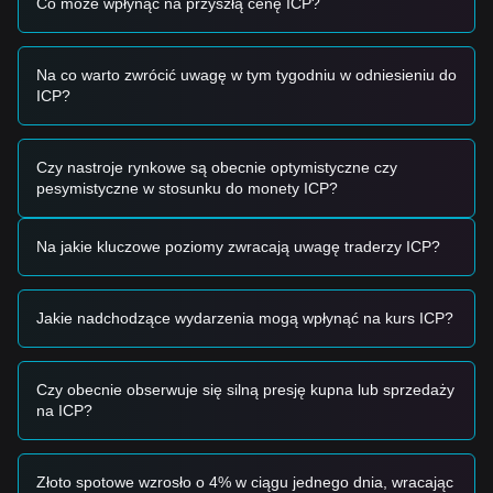
Co może wpłynąć na przyszłą cenę ICP?
ogólnymi ruchami głównych aktywów cyfrowych, korzystając
z ostatniej stabilizacji płynności na rynkach globalnych.
Sygnały tradingowe
Na co warto zwrócić uwagę w tym tygodniu w odniesieniu do
Potencjalna strefa zakupu
ICP?
• Jeśli cena ICP zbliży się do zakresu
7,20–7,40 USD
i
pokaże oznaki odbicia, może to stanowić krótkoterminową
okazję do zakupu.
• Jeśli cena przebije się powyżej
8,50 USD
z potwierdzeniem
Czy nastroje rynkowe są obecnie optymistyczne czy
znaczącej objętości, może to sygnalizować początek
pesymistyczne w stosunku do monety ICP?
nowego trendu wzrostowego.
Scenariusz ryzyka
Na jakie kluczowe poziomy zwracają uwagę traderzy ICP?
• Jeśli cena ICP spadnie poniżej poziomu wsparcia
7,20
USD
, rynek może wejść w fazę krótkoterminowej korekty,
potencjalnie testując strefy o niższej płynności.
Jakie nadchodzące wydarzenia mogą wpłynąć na kurs ICP?
Strategia zakupu
Inwestorzy konserwatywni
• Czekaj na udane ustabilizowanie się ceny powyżej
poziomu oporu
8,50 USD
i wejdź w pozycję przy ponownym
Czy obecnie obserwuje się silną presję kupna lub sprzedaży
teście tego poziomu.
na ICP?
• Alternatywnie rozważ akumulację małymi partiami, jeśli
cena cofnie się do obszaru wsparcia
7,20 USD
bez
przełamania go w dół.
Złoto spotowe wzrosło o 4% w ciągu jednego dnia, wracając
Inwestorzy śledzący trend