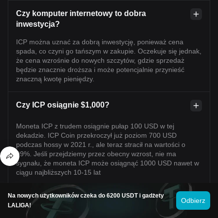
Czy komputer internetowy to dobra
inwestycja?
ICP można uznać za dobrą inwestycję, ponieważ cena
spada, co czyni go tańszym w zakupie. Oczekuje się jednak,
że cena wzrośnie do nowych szczytów, gdzie sprzedaż
będzie znacznie droższa i może potencjalnie przynieść
znaczną kwotę pieniędzy.
Czy ICP osiągnie $1,000?
Moneta ICP z trudem osiągnie pułap 100 USD w tej
dekadzie. ICP Coin przekroczył już poziom 700 USD
podczas hossy w 2021 r., ale teraz stracił na wartości o
99%. Jeśli przejdziemy przez obecny wzrost, nie ma
sygnału, że moneta ICP może osiągnąć 1000 USD nawet w
ciągu najbliższych 10-15 lat
Na nowych użytkowników czeka do 6200 USDT i gadżety
Czy ICP jest stabilną monetą?
Odbierz
LALIGA!