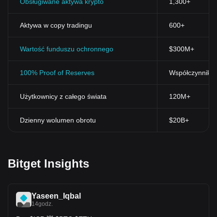
Obsługiwane aktywa krypto
1,300+
Aktywa w copy tradingu
600+
Wartość funduszu ochronnego
$300M+
100% Proof of Reserves
Współczynnik r
Użytkownicy z całego świata
120M+
Dzienny wolumen obrotu
$20B+
Bitget Insights
Yaseen_Iqbal
14godz.