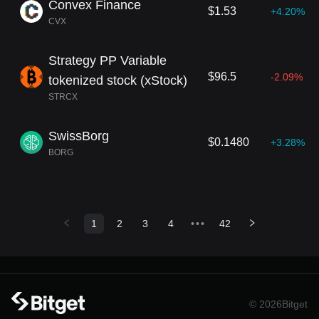
Convex Finance
$1.53
+4.20%
CVX
Strategy PP Variable
$96.5
-2.09%
tokenized stock (xStock)
STRCX
SwissBorg
$0.1480
+3.28%
BORG
1
2
3
4
•••
42
© 2026Bitget