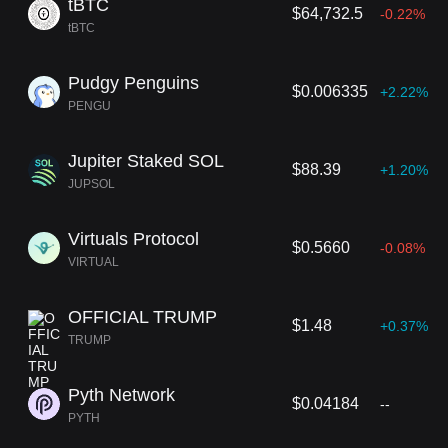
tBTC
$64,732.5
-0.22%
tBTC
Pudgy Penguins
$0.006335
+2.22%
PENGU
Jupiter Staked SOL
$88.39
+1.20%
JUPSOL
Virtuals Protocol
$0.5660
-0.08%
VIRTUAL
OFFICIAL TRUMP
$1.48
+0.37%
TRUMP
Pyth Network
$0.04184
--
PYTH