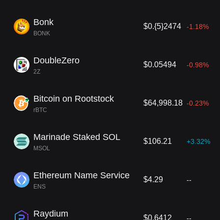
Bonk
$0.{5}2474
-1.18%
BONK
DoubleZero
$0.05494
-0.98%
2Z
Bitcoin on Rootstock
$64,998.18
-0.23%
rBTC
Marinade Staked SOL
$106.21
+3.32%
MSOL
Ethereum Name Service
$4.29
--
ENS
Raydium
$0.6412
--