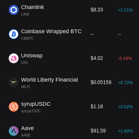
Chainlink
$8.33
+1.51%
LINK
Coinbase Wrapped BTC
--
--
CBBTC
Uniswap
$4.02
-0.18%
UNI
World Liberty Financial
$0.05159
+0.72%
WLFI
syrupUSDC
$1.18
+0.02%
syrupUSDC
Aave
$91.59
+1.60%
AAVE