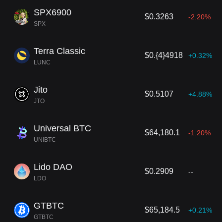
SPX6900
$0.3263
-2.20%
SPX
Terra Classic
$0.{4}4918
+0.32%
LUNC
Jito
$0.5107
+4.88%
JTO
Universal BTC
$64,180.1
-1.20%
UNIBTC
Lido DAO
$0.2909
--
LDO
GTBTC
$65,184.5
+0.21%
GTBTC