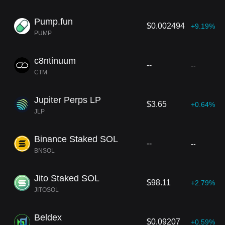
Pump.fun
$0.002494
+9.19%
PUMP
c8ntinuum
--
--
CTM
Jupiter Perps LP
$3.65
+0.64%
JLP
Binance Staked SOL
--
--
BNSOL
Jito Staked SOL
$98.11
+2.79%
JITOSOL
Beldex
$0.09207
+0.59%