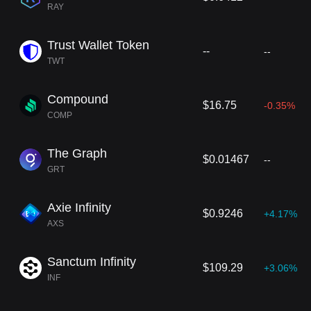
RAY
Trust Wallet Token
--
--
TWT
Compound
$16.75
-0.35%
COMP
The Graph
$0.01467
--
GRT
Axie Infinity
$0.9246
+4.17%
AXS
Sanctum Infinity
$109.29
+3.06%
INF