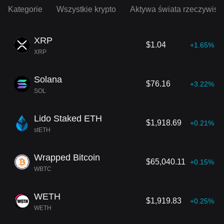
Kategorie
Wszystkie krypto
Aktywa świata rzeczywist
XRP
$1.04
+1.65%
XRP
Solana
$76.16
+3.22%
SOL
Lido Staked ETH
$1,918.69
+0.21%
stETH
Wrapped Bitcoin
$65,040.11
+0.15%
WBTC
WETH
$1,919.83
+0.25%
WETH