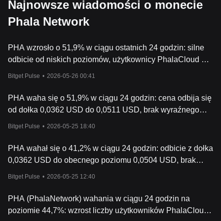
Najnowsze wiadomości o monecie
Phala Network
PHA wzrosło o 51,9% w ciągu ostatnich 24 godzin: silne
odbicie od niskich poziomów, użytkownicy PhalaCloud na
ATH oraz gwałtowny wzrost wolumenu obrotu
Bitget Pulse
•
2026-05-26 00:41
PHA waha się o 51,9% w ciągu 24 godzin: cena odbija się
od dołka 0,0362 USD do 0,0511 USD, brak wyraźnego
pojedynczego katalizatora
Bitget Pulse
•
2026-05-25 18:40
PHA wahał się o 41,2% w ciągu 24 godzin: odbicie z dołka
0,0362 USD do obecnego poziomu 0,0504 USD, brak
wyraźnego pojedynczego czynnika napędzającego tę
Bitget Pulse
•
2026-05-25 12:40
zmianę.
PHA (PhalaNetwork) wahania w ciągu 24 godzin na
poziomie 44,7%: wzrost liczby użytkowników PhalaCloud