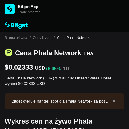
Bitget App
Trade smarter
Strona główna
/
Ceny krypto
/
Cena Phala Network
Cena Phala Network
PHA
$0.02333
USD
+6.45%
1D
Cena Phala Network (PHA) w walucie: United States Dollar
wynosi $0.02333 USD.
Bitget oferuje handel spot dla Phala Network za pośre
dnictwem pary handlowej PHA/USDT. Bieżąca cena P
HA/USDT wynosi 0.02353, przy 24-godzinnym wolum
Wykres cen na żywo Phala
enie obrotu na poziomie $38,811.85. Phala Network
ma kapitalizację rynkową w wysokości $19,605,148.57