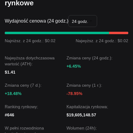
rynkowe
może być
$0.1550
.
Jeśli cena Phala Network spadnie poniżej
$0.1050
, kolejnym
celem może być
$0.0920
.
Konsensus rynkowy
Wydajność cenowa (24 godz.)
24 godz.
Kompleksowa analiza sugeruje, że choć Phala Network
może doświadczać krótkoterminowej zmienności lub ruchu
bocznego, o ile cena pozostanie powyżej kluczowego
Najniższ. z 24 godz.: $0.02
Najwyższ. z 24 godz.: $0.02
wsparcia
$0.1050
, średnioterminowy trend
najprawdopodobniej utrzyma
wzrostowe nastawienie
.
Najwyższa dotychczasowa
Zmiana ceny (24 godz.):
wartość (ATH):
+6.45%
$1.41
Zmiana ceny (7 d.):
Zmiana ceny (1 r.):
+18.48%
-78.95%
Ranking rynkowy:
Kapitalizacja rynkowa:
#646
$19,605,148.57
W pełni rozwodniona
Wolumen (24h):