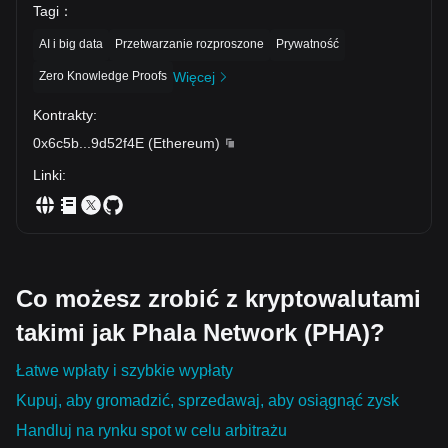
Tagi
：
AI i big data
Przetwarzanie rozproszone
Prywatność
Zero Knowledge Proofs
Więcej
Kontrakty
:
0x6c5b
...
9d52f4E
(
Ethereum
)
Linki
:
Co możesz zrobić z kryptowalutami
takimi jak Phala Network (PHA)?
Łatwe wpłaty i szybkie wypłaty
Kupuj, aby gromadzić, sprzedawaj, aby osiągnąć zysk
Handluj na rynku spot w celu arbitrażu