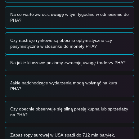
PHA.
•
Szerszy sentyment rynkowy:
Ogólne odbicie altcoinów o
średniej kapitalizacji po ustabilizowaniu się kluczowych
Na co warto zwrócić uwagę w tym tygodniu w odniesieniu do
aktywów cyfrowych stworzyło korzystne warunki dla odbicia
PHA?
ceny PHA.
Sygnały transakcyjne
Na podstawie aktualnej struktury technicznej i momentum
Czy nastroje rynkowe są obecnie optymistyczne czy
rynkowego przedstawiono następujące strategie jako punkt
pesymistyczne w stosunku do monety PHA?
odniesienia:
Potencjalna strefa kupna
Na jakie kluczowe poziomy zwracają uwagę traderzy PHA?
• Jeśli cena Phala Network zbliży się do przedziału
$0.1050 -
$0.1100
i będzie wykazywać oznaki stabilizacji, może
pojawić się krótkoterminowa okazja do zakupu.
• Jeśli cena Phala Network wybije powyżej
$0.1280
przy
Jakie nadchodzące wydarzenia mogą wpłynąć na kurs
istotnym wzroście wolumenu, może to potwierdzić nowy
PHA?
trend wzrostowy.
Scenariusz ryzyka
• Jeśli cena Phala Network spadnie poniżej
$0.1000
, rynek
Czy obecnie obserwuje się silną presję kupna lub sprzedaży
może wejść w okres głębszej korekty, potencjalnie ponownie
na PHA?
testując poziom
$0.0850
.
Strategia kupna
Na podstawie aktualnej struktury rynkowej sugeruje się
Zapas ropy surowej w USA spadł do 712 mln baryłek,
następujące strategie jako punkt odniesienia: