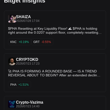
Bitget Insights
SHAIZA
2026/07/28 17:04
$PHA Resetting at Key Liquidity Floor! 🌊 $PHA is holding
right around the 0.0207 support floor, completely resetting
after its massive volatility spike to 0.0624. With lower
timeframes oversold and volume stabilizing, a relief bounce
KNC
+0.19%
GRT
-0.55%
toward moving averages is cooking! 💥 $KNC $GRT
CRYPTOKD
2026/07/23 17:23
🚀 PHA IS FORMING A ROUNDED BASE — IS A TREND
REVERSAL ABOUT TO BEGIN? After an extended decline,
PHA appears to be stabilizing around a major support
region while gradually building a rounded base. Price is
PHA
+1.51%
repeatedly defending the same demand zone, suggesting
sellers are losing momentum as buyers begin to accumulate
positions. 🧭 Market Landmarks - Immediate Support:
0.0220 - Major Support: 0.0212 - First Resistance: 0.0227 -
Crypto-Vazima
Key Resistance: 0.0270 🌟 Recovery Roadmap - TP1:
0.0227 - TP2: 0.0245 - TP3: 0.0270 🚧 Failure Scenario - A
2026/07/23 14:40