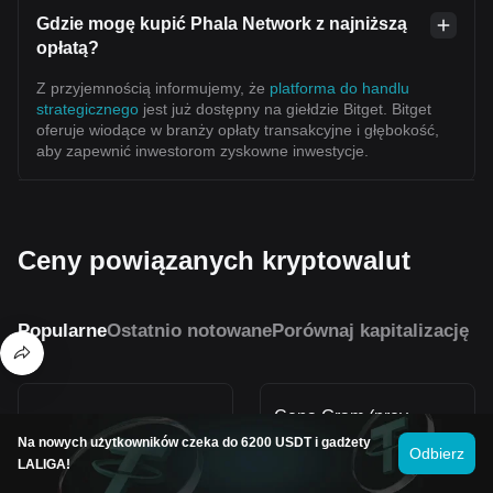
Gdzie mogę kupić Phala Network z najniższą
opłatą?
Z przyjemnością informujemy, że
platforma do handlu
strategicznego
jest już dostępny na giełdzie Bitget. Bitget
oferuje wiodące w branży opłaty transakcyjne i głębokość,
aby zapewnić inwestorom zyskowne inwestycje.
Ceny powiązanych kryptowalut
Popularne
Ostatnio notowane
Porównaj kapitalizację r
Cena Gram (prev.
Cena Bonk (USD)
Toncoin) (USD)
Na nowych użytkowników czeka do 6200 USDT i gadżety
Odbierz
LALIGA!