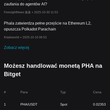
zaufania do agentów AI?
ForesightNews 速递
•
2025-10-30 11:53
Phala zatwierdza pełne przejście na Ethereum L2,
opuszcza Polkadot Parachain
Kriptoworld
•
2025-10-10 06:53
Zobacz więcej
Możesz handlować monetą PHA na
Bitget
#
Para
Typ
Cena
1
PHA/USDT
Spot
0.02353