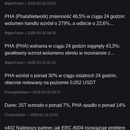
do ATH oraz gwałtowny wzrost wolumenu obrotu
Bitget Pulse
•
2026-03-20 16:02
napędzają odbicie
PHA (PhalaNetwork) zmienność 46,5% w ciągu 24 godzin:
wolumen handlu wzrósł o 279%, a odbicie o 22,6%
napędzane przez ATH użytkowników
Bitget Pulse
•
2026-03-20 08:32
PHA (PHA) wahania w ciągu 24 godzin sięgnęły 43,3%:
gwałtowny wzrost wolumenu obrotu w rezonansie z
ogłoszeniem współpracy z VeniceAI
Bitget Pulse
•
2026-03-20 02:31
PHA wzrósł o ponad 30% w ciągu ostatnich 24 godzin,
obecnie notowany na poziomie 0,052 USDT
ForesightNews
•
2026-03-05 08:27
Dane: JST wzrosło o ponad 7%, PHA spadło o ponad 14%
Chaincatcher
•
2026-02-23 14:32
x402 Najlepszy partner, jak ERC-8004 rozwiązuje problem