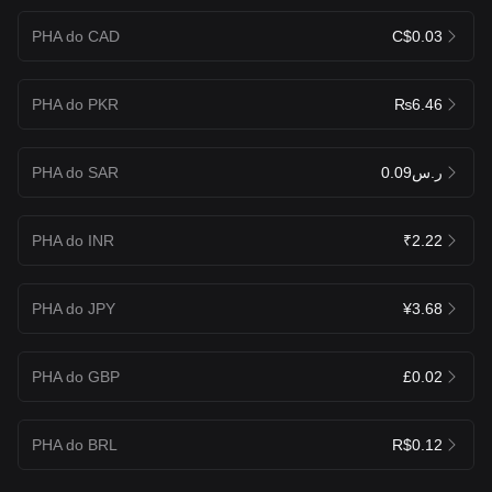
PHA do CAD
C$0.03
PHA do PKR
₨6.46
PHA do SAR
ر.س0.09
PHA do INR
₹2.22
PHA do JPY
¥3.68
PHA do GBP
£0.02
PHA do BRL
R$0.12