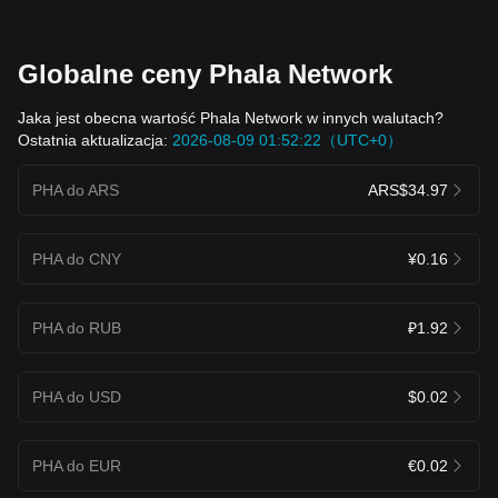
Globalne ceny Phala Network
Jaka jest obecna wartość Phala Network w innych walutach?
Ostatnia aktualizacja:
2026-08-09 01:52:22（UTC+0）
PHA do ARS
ARS$34.97
PHA do CNY
¥0.16
PHA do RUB
₽1.92
PHA do USD
$0.02
PHA do EUR
€0.02