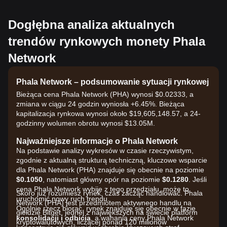
Dogłębna analiza aktualnych
trendów rynkowych monety Phala
Network
Phala Network – podsumowanie sytuacji rynkowej
Bieżąca cena Phala Network (PHA) wynosi $0.02333, a
zmiana w ciągu 24 godzin wyniosła +6.45%. Bieżąca
kapitalizacja rynkowa wynosi około $19,605,148.57, a 24-
godzinny wolumen obrotu wynosi $13.05M.
Najważniejsze informacje o Phala Network
Na podstawie analizy wykresów w czasie rzeczywistym,
zgodnie z aktualną strukturą techniczną, kluczowe wsparcie
dla Phala Network (PHA) znajduje się obecnie na poziomie
$0.1050
, natomiast główny opór na poziomie
$0.1280
. Jeśli
cena Phala Network wybije z tego przedziału, może to
Skoro już rozumiesz rynek, czas zacząć handlować. Phala
uruchomić nowy ruch trendu.
Network (PHA) jest przedmiotem aktywnego handlu na
Ogólnie rzecz biorąc, rynek znajduje się obecnie w fazie
giełdzie Bitget, jednej z największych na świecie platform
konsolidacji i odbicia
, a wahania ceny Phala Network
kryptowalutowych, liczącej ponad 120 milionów