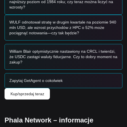
najniższy poziom od 1984 roku; czy teraz można liczyć na
Inwestorzy konserwatywni
wzrosty?
• Poczekaj, aż cena Phala Network wycofa się do poziomu
wsparcia
$0.1050
i wejdź partiami.
• Alternatywnie poczekaj, aż cena Phala Network skutecznie
WULF odnotował stratę w drugim kwartale na poziomie 940
wybije i utrzyma się powyżej oporu
$0.1280
, a dopiero
mln USD, ale wzrost przychodów z HPC o 52% może
potem podążaj za trendem.
pociągnąć notowania—czy tak będzie?
Inwestorzy nastawieni na trend
• Jeśli cena Phala Network wybije
$0.1280
, może uformować
się nowy trend wzrostowy.
William Blair optymistycznie nastawiony na CRCL i twierdzi,
• Kolejnym docelowym poziomem może być okolica
że USDC zastąpi waluty fiducjarne. Czy to dobry moment na
$0.1550
.
zakup?
Inwestorzy długoterminowi
• Dopóki rynek pozostaje powyżej poziomu
$0.1000
,
średnio- i długoterminowa struktura pozostaje korzystna dla
stopniowej akumulacji.
Zapytaj GetAgent o cokolwiek
Podsumowanie trendów
Wnioski z rynku
Kup/sprzedaj teraz
Z krótkoterminowej perspektywy Phala Network w ciągu
ostatnich 7 dni wykazywało
stabilne odbicie i zaokrąglone
dno
w strukturze cenowej, a nastroje rynkowe są generalnie
ostrożnie optymistyczne
.
Phala Network – informacje
Perspektywy rynkowe
Jeśli cena Phala Network wybije
$0.1280
, kolejnym celem