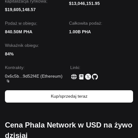
kapitalizacja rynkowa:
$13,046,151.95
$19,605,148.57
Podaż w obiegu:
Całkowita podaż:
840.50M PHA
1.00B PHA
Wskaźnik obiegu:
84%
Kontrakty
:
Linki
:
0x6c5b
...
9d52f4E
(
Ethereum
)
Kup/sprzedaj teraz
Cena Phala Network w USD na żywo
dzisiaj