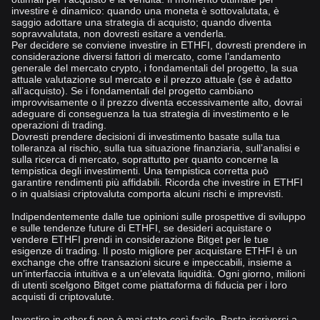
investire è dinamico: quando una moneta è sottovalutata, è
saggio adottare una strategia di acquisto; quando diventa
sopravvalutata, non dovresti esitare a venderla.
Per decidere se conviene investire in ETHFI, dovresti prendere in
considerazione diversi fattori di mercato, come l’andamento
generale del mercato crypto, i fondamentali del progetto, la sua
attuale valutazione sul mercato e il prezzo attuale (se è adatto
all’acquisto). Se i fondamentali del progetto cambiano
improvvisamente o il prezzo diventa eccessivamente alto, dovrai
adeguare di conseguenza la tua strategia di investimento e le
operazioni di trading.
Dovresti prendere decisioni di investimento basate sulla tua
tolleranza al rischio, sulla tua situazione finanziaria, sull’analisi e
sulla ricerca di mercato, soprattutto per quanto concerne la
tempistica degli investimenti. Una tempistica corretta può
garantire rendimenti più affidabili. Ricorda che investire in ETHFI
o in qualsiasi criptovaluta comporta alcuni rischi e imprevisti.
Indipendentemente dalle tue opinioni sulle prospettive di sviluppo
e sulle tendenze future di ETHFI, se desideri acquistare o
vendere ETHFI prendi in considerazione Bitget per le tue
esigenze di trading. Il posto migliore per acquistare ETHFI è un
exchange che offre transazioni sicure e impeccabili, insieme a
un’interfaccia intuitiva e a un’elevata liquidità. Ogni giorno, milioni
di utenti scelgono Bitget come piattaforma di fiducia per i loro
acquisti di criptovalute.
Investire in ether.fi non è mai stato così facile. Basta iscriversi a