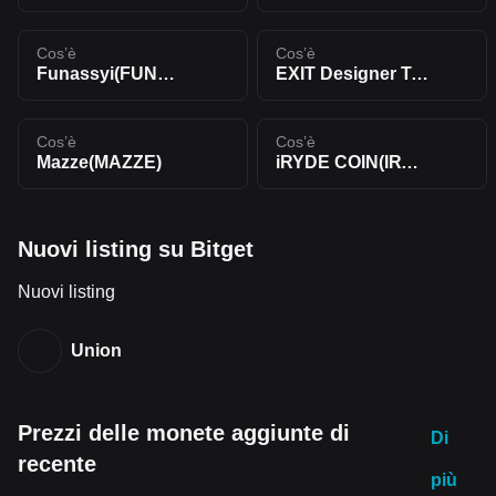
Cos’è
Cos’è
Funassyi(FUNASSYI)
EXIT Designer Token(EXIT)
Cos’è
Cos’è
Mazze(MAZZE)
iRYDE COIN(IRYDE)
Nuovi listing su Bitget
Nuovi listing
Union
Prezzi delle monete aggiunte di
Di
recente
più