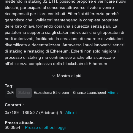
mettendo in staking 32 ETH, possono proporre e verificare nuovi
blocchi, partecipare al consenso attraverso il
voto e venire
ricompensati per i loro contributi. Etherfi si differenzia perché
garantisce che i validatori mantengano la completa proprietà
delle loro chiavi, fornendo così una sicurezza senza pari. La
piattaforma supporta sia gli staker individuali che g
li operatori di
nodi autorizzati, facilitando la creazione di una rete di validatori
diversificata e decentralizzata. Attraverso i suoi innovativi servizi
di staking e restaking di Ethereum, Etherfi non solo migliora il
processo di staking ma contribuisce
anche alla sicurezza e
all'efficienza complessiva della blockchain di Ethereum.
Risorse utili
Mostra di più
Documenti ufficiali:
https://etherfi.gitbook.io/etherf
i
Tag
:
Sito ufficiale:
https://www.ether.fi/
DeFi
Staking
Ecosistema Ethereum
Binance Launchpool
Altro
Come funziona Etherfi?
Contratti
:
Etherfi opera con un meccanismo semplice ma efficace, che si
0x7189
...
18fDc27
(
Arbitrum
)
Altro
occupa sia dello staking che del restaking di Ethe
reum. Per
Prezzo attuale
:
quanto riguarda lo staking di Ethereum, il protocollo sottolinea
$0.3554
Prezzo di ether.fi oggi
l'importanza dei validatori, fondamentali per la sicurezza della