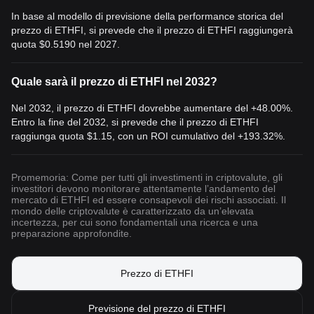
crypto, il suo prezzo continuerà a riflettere la sua resilienza,
In base al modello di previsione della performance storica del
l'innovazione e la crescente accettazione delle tecnologie
prezzo di ETHFI, si prevede che il prezzo di ETHFI raggiungerà
blockchain per migliorare le funzionalità del Web3 e aumentare
quota
$0.5190
nel 2027.
l'adozione delle criptovalute.
Chi voles
se investire o fare trading su Etherfi si starà chiedendo:
“Dove posso acquistare ETHFI?” Puoi acquistare ETHFI sui
Quale sarà il prezzo di ETHFI nel 2032?
maggiori exchange, incluso Bitget, una piattaforma sicura e facile
Nel 2032, il prezzo di ETHFI dovrebbe aumentare del +48.00%.
da usare dedicata agli appassionati di criptovalute.
Entro la fine del 2032, si prevede che il prezzo di ETHFI
Articoli correlati s
u Etherfi:
raggiunga quota
$1.15
, con un ROI cumulativo del +193.32%.
Etherfi (ETHFI): ridefinire lo staking di Ethereum
Promemoria: Come per tutti gli investimenti in criptovalute, gli
investitori devono monitorare attentamente l’andamento del
mercato di ETHFI ed essere consapevoli dei rischi associati. Il
mondo delle criptovalute è caratterizzato da un’elevata
incertezza, per cui sono fondamentali una ricerca e una
preparazione approfondite.
Prezzo di ETHFI
Previsione del prezzo di ETHFI