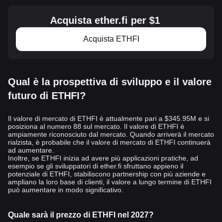
spesso indicazioni sulla performance di Etherfi, offrendo
previsioni del prezzo che possono influenzare il comportamento
Acquista ether.fi per $1
degli investitori. Inoltre, il tasso di adozione delle criptovalute,
compreso il modo in cui Etherfi viene integrato
Acquista ETHFI
nelle piattaforme
di DeFi esistenti ed emergenti, può influenzare in modo
significativo sua domanda. Con la crescita dell'ecosistema intorno
a Etherfi, guidata dai suoi contributi unici allo staking e alla
liquidità di Ethereum, si prevede che il suo valor
Qual è la prospettiva di sviluppo e il valore
e rifletterà la
crescente utilità e adozione all'interno della community crypto
futuro di ETHFI?
generale.
Il prezzo di Etherfi è influenzato anche dalla volatilità del mercato,
Il valore di mercato di ETHFI è attualmente pari a $345.95M e si
dovuta alle normative sulle criptovalute, alle preoccupazioni per la
posiziona al numero 88 sul mercato. Il valore di ETHFI è
sicurezza e agli ultimi sv
iluppi del settore blockchain. Gli
ampiamente riconosciuto dal mercato. Quando arriverà il mercato
rialzista, è probabile che il valore di mercato di ETHFI continuerà
investitori monitorano attentamente questi fattori attraverso le
ad aumentare.
notizie e le analisi sulle criptovalute, per valutare quale sarà il
Inoltre, se ETHFI inizia ad avere più applicazioni pratiche, ad
miglior investimento crypto per il 2024 e gli anni avvenire. La
esempio se gli sviluppatori di ether.fi sfruttano appieno il
posizione di Etherfi all
potenziale di ETHFI, stabiliscono partnership con più aziende e
'interno del mercato è ulteriormente
ampliano la loro base di clienti, il valore a lungo termine di ETHFI
influenzata dalla sua risposta a queste pressioni esterne,
può aumentare in modo significativo.
compreso il modo in cui affronta i problemi riguardo sicurezza e si
adatta ai cambiamenti normativi. Mentre Etherfi naviga nel
Quale sarà il prezzo di ETHFI nel 2027?
complesso panorama dei rischi e d
elle opportunità del settore