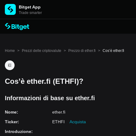
Bitget App
Trade smarter
Home
>
Prezzi delle criptovalute
>
Prezzo di ether.fi
>
Cos’è ether.fi
Cos’è ether.fi (ETHFI)?
Informazioni di base su ether.fi
Nome
:
ether.fi
Ticker
:
ETHFI
Acquista
Introduzione
: