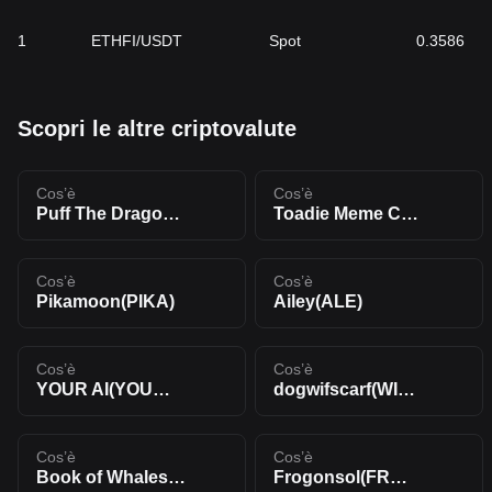
1
ETHFI/USDT
Spot
0.3586
Scopri le altre criptovalute
Cos’è
Cos’è
Puff The Dragon(PUFF)
Toadie Meme Coin(TOAD)
Cos’è
Cos’è
Pikamoon(PIKA)
Ailey(ALE)
Cos’è
Cos’è
YOUR AI(YOURAI)
dogwifscarf(WIFS)
Cos’è
Cos’è
Book of Whales(BOWE)
Frogonsol(FROG)