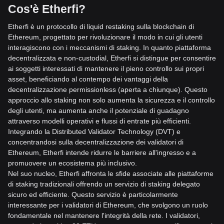
Cos'è Etherfi?
Etherfi è un protocollo di liquid restaking sulla blockchain di
Ethereum, progettato per rivoluzionare il modo in cui gli utenti
interagiscono con i meccanismi di staking. In quanto piattaforma
decentralizzata e non-custodial, Etherfi si distingue per cons
entire
ai soggetti interessati di mantenere il pieno controllo sui propri
asset, beneficiando al contempo dei vantaggi della
decentralizzazione permissionless (aperta a chiunque). Questo
approccio allo staking non solo aumenta la sicurezza e il controllo
d
egli utenti, ma aumenta anche il potenziale di guadagno
attraverso modelli operativi e flussi di entrate più efficienti.
Integrando la Distributed Validator Technology (DVT) e
concentrandosi sulla decentralizzazione dei validatori di
Ethereum, Etherfi inte
nde ridurre le barriere all'ingresso e a
promuovere un ecosistema più inclusivo.
Nel suo nucleo, Etherfi affronta le sfide associate alle piattaforme
di staking tradizionali offrendo un servizio di staking delegato
sicuro ed efficiente. Questo servizio è p
articolarmente
interessante per i validatori di Ethereum, che svolgono un ruolo
fondamentale nel mantenere l'integrità della rete. I validatori,